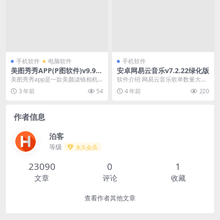
手机软件
电脑软件
手机软件
美图秀秀APP(P图软件)v9.9.
安卓网易云音乐v7.2.22绿化版
2.0 去广告破解版
美图秀秀app是一款美颜滤镜相机
软件介绍 网易云音乐歌单数量大、
及图片美化软件的拍照神器,美图秀
种类全、品质高，百万CD音质歌
3 年前
54
4 年前
220
秀安卓版是在线P...
曲，320K超高品...
作者信息
泊客
等级
永久会员
23090
0
1
文章
评论
收藏
查看作者其他文章