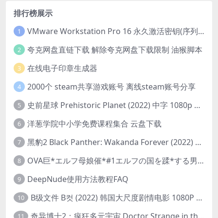
排行榜展示
VMware Workstation Pro 16 永久激活密钥(序列号)
1
夸克网盘直链下载 解除夸克网盘下载限制 油猴脚本
2
在线电子印章生成器
3
2000个 steam共享游戏账号 离线steam账号分享
4
史前星球 Prehistoric Planet (2022) 中字 1080p 高清 阿里云盘 2022.5.27已更新全集
5
洋葱学院中小学免费课程集合 云盘下载
6
黑豹2 Black Panther: Wakanda Forever (2022) 高清版
7
OVA巨*エルフ母娘催*#1エルフの国を蹂*する男。汚された女王と姫
8
DeepNude使用方法教程FAQ
9
B级文件 B컷 (2022) 韩国大尺度剧情电影 1080P 中字
10
奇异博士2：疯狂多元宇宙 Doctor Strange in the Multiverse of Madness (2022) 高清版1080p
11