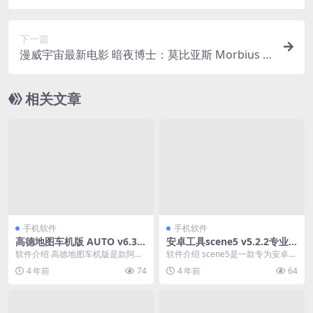
下一篇
漫威宇宙最新电影 暗夜博士：莫比亚斯 Morbius (2
022)
相关文章
手机软件
手机软件
高德地图车机版 AUTO v6.3.
安卓工具scene5 v5.2.2专业
0.600522 正式版
版
软件介绍 高德地图车机版是款阿里
软件介绍 scene5是一款专为安卓打
巴巴高德地图APP,导航专业数据精
造的辅助工具，在这里可以进行各
4 年前
74
4 年前
64
准,提供全国地...
种玩机测试，...