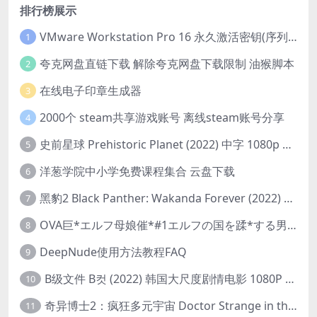
排行榜展示
VMware Workstation Pro 16 永久激活密钥(序列号)
1
夸克网盘直链下载 解除夸克网盘下载限制 油猴脚本
2
在线电子印章生成器
3
2000个 steam共享游戏账号 离线steam账号分享
4
史前星球 Prehistoric Planet (2022) 中字 1080p 高清 阿里云盘 2022.5.27已更新全集
5
洋葱学院中小学免费课程集合 云盘下载
6
黑豹2 Black Panther: Wakanda Forever (2022) 高清版
7
OVA巨*エルフ母娘催*#1エルフの国を蹂*する男。汚された女王と姫
8
DeepNude使用方法教程FAQ
9
B级文件 B컷 (2022) 韩国大尺度剧情电影 1080P 中字
10
奇异博士2：疯狂多元宇宙 Doctor Strange in the Multiverse of Madness (2022) 高清版1080p
11