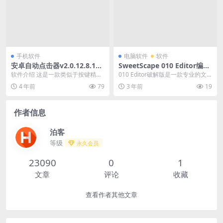
手机软件
电脑软件
软件
安卓自动点击器v2.0.12.8.1绿
SweetScape 010 Editor编辑
化版
器13.0.2 破解版
软件介绍 这是一款类似于按键精灵
010 Editor破解版是一款专业的文
的软件，帮你自动点击屏幕，无需R
本编辑器和十六进制编辑器,010Edi
4 年前
79
3 年前
19
OOT权限。可以...
t...
作者信息
泊客
等级
永久会员
23090
0
1
文章
评论
收藏
查看作者其他文章