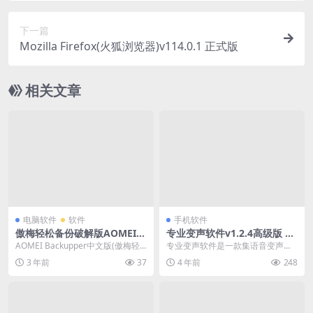
下一篇
Mozilla Firefox(火狐浏览器)v114.0.1 正式版
相关文章
电脑软件
软件
手机软件
傲梅轻松备份破解版AOMEI B
专业变声软件v1.2.4高级版 聊
ackupper 7.2.2
天游戏变声神器
AOMEI Backupper中文版(傲梅轻
专业变声软件是一款集语音变声和
松备份)是一款Windows数据备份...
文字变声为一体的变声器，内置超
3 年前
37
4 年前
248
多语音包变声器，还支...