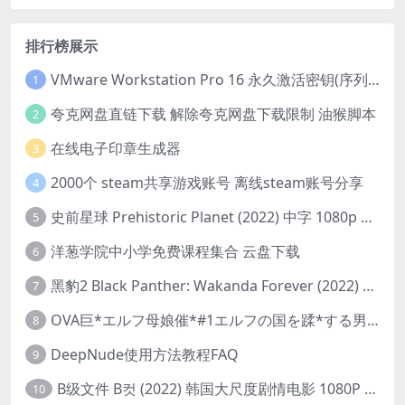
排行榜展示
VMware Workstation Pro 16 永久激活密钥(序列号)
1
夸克网盘直链下载 解除夸克网盘下载限制 油猴脚本
2
在线电子印章生成器
3
2000个 steam共享游戏账号 离线steam账号分享
4
史前星球 Prehistoric Planet (2022) 中字 1080p 高清 阿里云盘 2022.5.27已更新全集
5
洋葱学院中小学免费课程集合 云盘下载
6
黑豹2 Black Panther: Wakanda Forever (2022) 高清版
7
OVA巨*エルフ母娘催*#1エルフの国を蹂*する男。汚された女王と姫
8
DeepNude使用方法教程FAQ
9
B级文件 B컷 (2022) 韩国大尺度剧情电影 1080P 中字
10