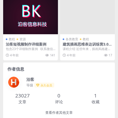
教程
资源
各类教育
教程
泊客短视频制作详细案例
建筑插画思维表达训练营3.0高
级视频教程
包含23个详细制作案例 联系微信
课程介绍 近些年来，插画风格建筑
索取：18888295911
图纸表达甚得大家喜爱，插画风格
4 年前
141
4 年前
17
的图纸除了可以带给...
作者信息
泊客
等级
永久会员
23027
0
1
文章
评论
收藏
查看作者其他文章