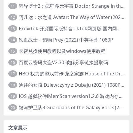
奇异博士2：疯狂多元宇宙 Doctor Strange in the Multiverse of Madness (2022) 高清版1080p
11
阿凡达：水之道 Avatar: The Way of Water (2022) 1080p 2k 4k 中文字幕
12
ProxiTok 开源国际版抖音TikTok网页版 国内网络直连
13
铁血战士：猎物 Prey (2022) 中英字幕 1080P
14
卡密兑换使用教程以及windows使用教程
15
百度云密码大盗V2.30 破解分享链接提取码
16
HBO 权力的游戏前传 龙之家族 House of the Dragon (2022) 中字 1080P 更新4集
17
迪拜的女孩 Dziewczyny z Dubaju (2021) 1080P 中字
18
IOS 越狱软件iMemScan version1.2.6 游戏内存修改器
19
银河护卫队3 Guardians of the Galaxy Vol. 3 (2023)4K高清资源1080p只分享精品
20
文章展示