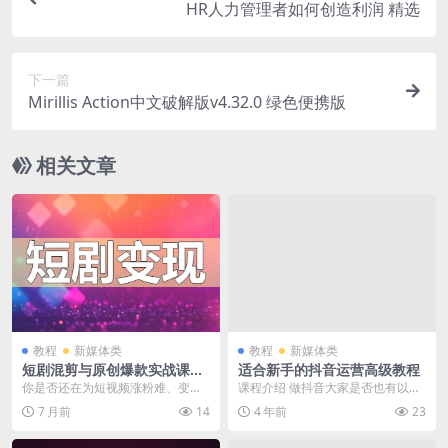
HR人力管理者如何创造利润 精选
下一篇
Mirillis Action中文破解版v4.32.0 绿色便携版
相关文章
教程
新媒体类
教程
新媒体类
短剧混剪与原创爆款实战课：
适合新手的抖音运营高级教程
从0到1打造抖音涨粉变现新引
你是否还在为短视频涨粉难、变现
课程介绍 做抖音大家是否也有以下
擎！
慢而焦虑？《短剧混剪与原创爆款
的困惑呢？ 1，入行抖音比较晚，
7 月前
14
4 年前
23
实战课》专为普通人量...
现在从0开始，我...