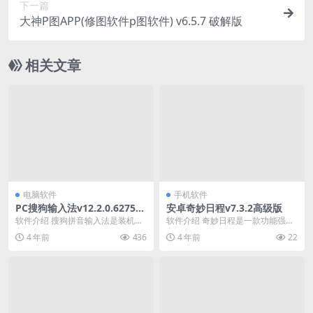
下一篇
大神P图APP(修图软件p图软件) v6.5.7 破解版
相关文章
电脑软件
手机软件
PC搜狗输入法v12.2.0.6275
安卓奇妙日程v7.3.2高级版
精简版
软件介绍 搜狗拼音输入法是装机必
软件介绍 奇妙日程是一款功能强大
备软件，其打字准、词库全、功能
理论全面的时间管理、行动管理、
4 年前
436
4 年前
22
强大、使得输入更高...
日程管理、日程量化...