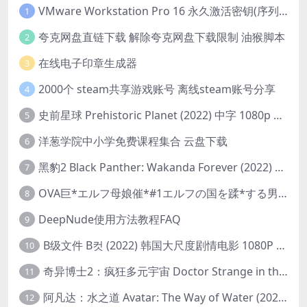
VMware Workstation Pro 16 永久激活密钥(序列号)
1
夸克网盘直链下载 解除夸克网盘下载限制 油猴脚本
2
在线电子印章生成器
3
2000个 steam共享游戏账号 离线steam账号分享
4
史前星球 Prehistoric Planet (2022) 中字 1080p 高清 阿里云盘 2022.5.27已更新全集
5
洋葱学院中小学免费课程集合 云盘下载
6
黑豹2 Black Panther: Wakanda Forever (2022) 高清版
7
OVA巨*エルフ母娘催*#1エルフの国を蹂*する男。汚された女王と姫
8
DeepNude使用方法教程FAQ
9
B级文件 B컷 (2022) 韩国大尺度剧情电影 1080P 中字
10
奇异博士2：疯狂多元宇宙 Doctor Strange in the Multiverse of Madness (2022) 高清版1080p
11
阿凡达：水之道 Avatar: The Way of Water (2022) 1080p 2k 4k 中文字幕
12