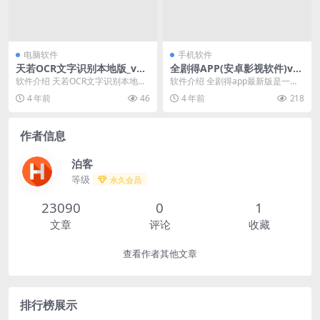
电脑软件
手机软件
天若OCR文字识别本地版_v1.
全剧得APP(安卓影视软件)v2.
3.8.1 最新免费版
1.1 去广告VIP版
软件介绍 天若OCR文字识别本地版
软件介绍 全剧得app最新版是一款
是一款在天若OCR文字识别工具v5.
安卓影视软件,全网热门影视资源同
4 年前
46
4 年前
218
0免费开源...
步更新,排行榜...
作者信息
泊客
等级
永久会员
23090
0
1
文章
评论
收藏
查看作者其他文章
排行榜展示