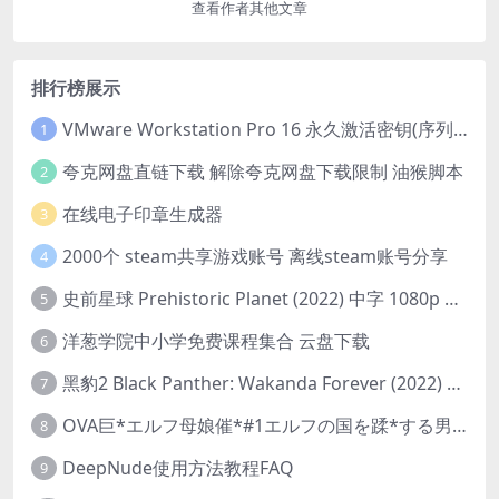
查看作者其他文章
排行榜展示
VMware Workstation Pro 16 永久激活密钥(序列号)
1
夸克网盘直链下载 解除夸克网盘下载限制 油猴脚本
2
在线电子印章生成器
3
2000个 steam共享游戏账号 离线steam账号分享
4
史前星球 Prehistoric Planet (2022) 中字 1080p 高清 阿里云盘 2022.5.27已更新全集
5
洋葱学院中小学免费课程集合 云盘下载
6
黑豹2 Black Panther: Wakanda Forever (2022) 高清版
7
OVA巨*エルフ母娘催*#1エルフの国を蹂*する男。汚された女王と姫
8
DeepNude使用方法教程FAQ
9