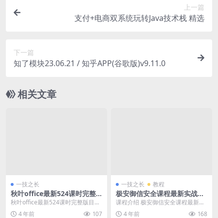
上一篇
支付+电商双系统玩转Java技术栈 精选
下一篇
知了模块23.06.21 / 知乎APP(谷歌版)v9.11.0
相关文章
一技之长
一技之长
教程
秋叶office最新524课时完整
极安御信安全课程最新实战高
版
级视频教程
秋叶office最新524课时完整版目录
课程介绍 极安御信安全课程最新实
01 Word部分 (01-108课时...
战高级视频教程 学习地址
4 年前
107
4 年前
168