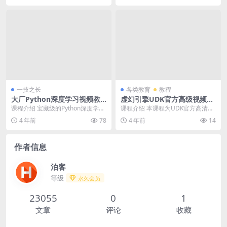
一技之长
各类教育
教程
大厂Python深度学习视频教
虚幻引擎UDK官方高级视频教
程
程
课程介绍 宝藏级的Python深度学习
课程介绍 本课程为UDK官方高清视
到迁移学习课程实战，课程将以最
频教程，由EPIC公司出品，带英佩
4 年前
78
4 年前
14
快的速度帮助...
官方中文字幕...
作者信息
泊客
等级
永久会员
23055
0
1
文章
评论
收藏