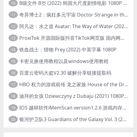
B级文件 B컷 (2022) 韩国大尺度剧情电影 1080P 中字
10
奇异博士2：疯狂多元宇宙 Doctor Strange in the Multiverse of Madness (2022) 高清版1080p
11
阿凡达：水之道 Avatar: The Way of Water (2022) 1080p 2k 4k 中文字幕
12
ProxiTok 开源国际版抖音TikTok网页版 国内网络直连
13
铁血战士：猎物 Prey (2022) 中英字幕 1080P
14
卡密兑换使用教程以及windows使用教程
15
百度云密码大盗V2.30 破解分享链接提取码
16
HBO 权力的游戏前传 龙之家族 House of the Dragon (2022) 中字 1080P 更新4集
17
迪拜的女孩 Dziewczyny z Dubaju (2021) 1080P 中字
18
IOS 越狱软件iMemScan version1.2.6 游戏内存修改器
19
银河护卫队3 Guardians of the Galaxy Vol. 3 (2023)4K高清资源1080p只分享精品
20