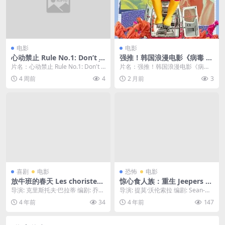
电影
电影
心动禁止 Rule No.1: Don’t B
强推！韩国浪漫电影《病毒 爱
e Too Emotional / อย่าขอพี่เ
情病毒》全集资源 限时网盘自
片名：心动禁止 Rule No.1: Don't B
片名：强推！韩国浪漫电影《病毒
จน
取
e Too Emo...
爱情病毒》全集资源 限时网盘自取
4 周前
4
2 月前
3
分类：电影 详...
喜剧
电影
恐怖
电影
放牛班的春天 Les choristes
惊心食人族：重生 Jeepers Cr
(2004) 1080中字
eepers: Reborn (2022) 1080
导演: 克里斯托夫·巴拉蒂 编剧: 乔治
导演: 提莫·沃伦索拉 编剧: Sean-Mi
中字
·沙普罗 / 勒·惠勒 / 诺埃-诺尔 ...
chael Argo 主演: Sy...
4 年前
34
4 年前
147