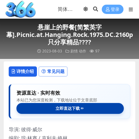
登录
悬崖上的野餐[简繁英字
幕].Picnic.at.Hanging.Rock.1975.DC.2160p
只分享精品????
2023-08-03
剧情
动作
97
详情介绍
常见问题
资源直达 · 实时有效
本站已为您深度检测，下载地址位于文章底部
立即直达下载
导演
:
彼得·威尔
编剧
:
琼·林赛 / 克利夫·格林