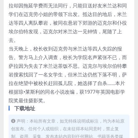
拉却因拖延学费而无法同行，只能目送好友米兰达和同
学们在迈克劳小姐的带领下出发。抵达目的地后，米兰
达等四人离队攀岩，被同在悬岩下郊游的迈克尔和仆役
埃尔伯特发现，迈克尔对米兰达一见钟情，尾随了上
去。
当天晚上，校长收到迈克劳与米兰达等四人失踪的报
告。警方马上介入调查，校长为学院名声紧张不已，而
萨拉因为失去了米兰达茶饭不思。迈克尔与埃尔伯特攀
岩搜索找回了一名女学生，但米兰达仍然下落不明，萨
拉在绝望中被校长赶回孤儿院，她选择了自杀……本片
根据琼•莱斯利的同名小说改编，获1977年英国电影学
院奖最佳摄影奖。
下载地址
声明：本站所有文章，如无特殊说明或标注，均为本站原
创发布。任何个人或组织，在未征得本站同意时，禁止复
制、盗用、采集、发布本站内容到任何网站、书籍等各类媒