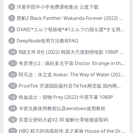
洋葱学院中小学免费课程集合 云盘下载
6
黑豹2 Black Panther: Wakanda Forever (2022) 高清版
7
OVA巨*エルフ母娘催*#1エルフの国を蹂*する男。汚された女王と姫
8
DeepNude使用方法教程FAQ
9
B级文件 B컷 (2022) 韩国大尺度剧情电影 1080P 中字
10
奇异博士2：疯狂多元宇宙 Doctor Strange in the Multiverse of Madness (2022) 高清版1080p
11
阿凡达：水之道 Avatar: The Way of Water (2022) 1080p 2k 4k 中文字幕
12
ProxiTok 开源国际版抖音TikTok网页版 国内网络直连
13
铁血战士：猎物 Prey (2022) 中英字幕 1080P
14
卡密兑换使用教程以及windows使用教程
15
百度云密码大盗V2.30 破解分享链接提取码
16
HBO 权力的游戏前传 龙之家族 House of the Dragon (2022) 中字 1080P 更新4集
17