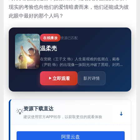
现实的考验也向他们的爱情暗袭而来，他们还能成为彼
此眼中最好的那个人吗？
在线播放
资源已匹配
温柔壳
在觉晓（王子文 饰）人生最艰难的低潮点，戴春
（尹昉 饰）的出现像一抹阳光冲破了黑暗。封闭的
环境里，两人从相识到相爱，用爱情编织幸福的可
能，也将对方从沉重的迷雾中…
立即观看
影片详情
资源下载直达
💡
建议使用官方APP转存，以获取更佳的观看体验
阿里云盘