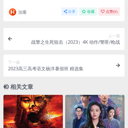
泊客
分享
收藏
点赞(
0
)
上一篇
战警之生死狙击（2023）4K 动作/警匪/枪战
下一篇
2023高三高考语文杨洋暑假班 精选集
相关文章