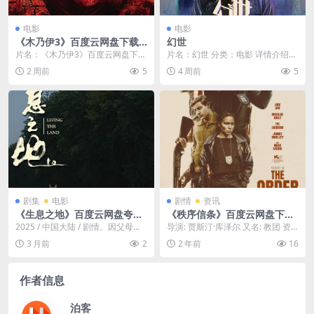
电影
电影
《木乃伊3》百度云网盘下载.
幻世
阿里云盘.英语中字.(2008)
片名：《木乃伊3》百度云网盘下
片名：幻世 分类：电影 详情介绍
载.阿里云盘.英语中字.(2008) 分
《幻世》免费在线观看，提供高清
2 周前
5
4 周前
5
类：电影 ...
网盘下载，204...
剧集
电影
剧情
资讯
《生息之地》百度云网盘夸克
《秩序信条》百度云网盘下载.
下载.阿里云盘.中字.(2025)
阿里云盘.英语中字.(2024)
2025 / 中国大陆 / 剧情。因父母工
导演: 贾斯汀·库泽尔 又名: 教团 资
作原因，十岁的徐闯一直寄居在乡
源下载：秩序信条下载阿里云盘,百
3 月前
2
2 年前
16
下姥姥家...
度云盘,...
作者信息
泊客