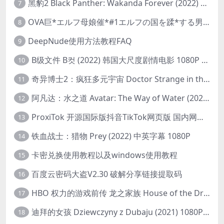
黑豹2 Black Panther: Wakanda Forever (2022) 高清版
7
OVA巨*エルフ母娘催*#1エルフの国を蹂*する男。汚された女王と姫
8
DeepNude使用方法教程FAQ
9
B级文件 B컷 (2022) 韩国大尺度剧情电影 1080P 中字
10
奇异博士2：疯狂多元宇宙 Doctor Strange in the Multiverse of Madness (2022) 高清版1080p
11
阿凡达：水之道 Avatar: The Way of Water (2022) 1080p 2k 4k 中文字幕
12
ProxiTok 开源国际版抖音TikTok网页版 国内网络直连
13
铁血战士：猎物 Prey (2022) 中英字幕 1080P
14
卡密兑换使用教程以及windows使用教程
15
百度云密码大盗V2.30 破解分享链接提取码
16
HBO 权力的游戏前传 龙之家族 House of the Dragon (2022) 中字 1080P 更新4集
17
迪拜的女孩 Dziewczyny z Dubaju (2021) 1080P 中字
18