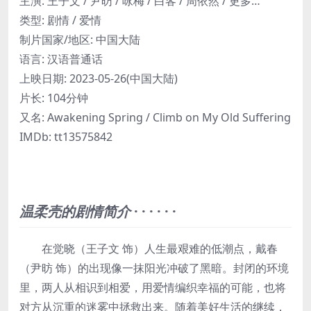
主演
:
王子文 / 尹昉 / 咏梅 / 白客 / 周依然 / 更多…
类型:
剧情 / 爱情
制片国家/地区:
中国大陆
语言:
汉语普通话
上映日期:
2023-05-26(中国大陆)
片长:
104分钟
又名:
Awakening Spring / Climb on My Old Suffering
IMDb:
tt13575842
温柔壳的剧情简介
· · · · · ·
在觉晓（王子文 饰）人生最艰难的低潮点，戴春
（尹昉 饰）的出现像一抹阳光冲破了黑暗。封闭的环境
里，两人从相识到相爱，用爱情编织幸福的可能，也将
对方从沉重的迷雾中拯救出来。随着美好生活的继续，