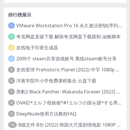
排行榜展示
VMware Workstation Pro 16 永久激活密钥(序列号)
1
夸克网盘直链下载 解除夸克网盘下载限制 油猴脚本
2
在线电子印章生成器
3
2000个 steam共享游戏账号 离线steam账号分享
4
史前星球 Prehistoric Planet (2022) 中字 1080p 高清 阿里云盘 2022.5.27已更新全集
5
洋葱学院中小学免费课程集合 云盘下载
6
黑豹2 Black Panther: Wakanda Forever (2022) 高清版
7
OVA巨*エルフ母娘催*#1エルフの国を蹂*する男。汚された女王と姫
8
DeepNude使用方法教程FAQ
9
B级文件 B컷 (2022) 韩国大尺度剧情电影 1080P 中字
10