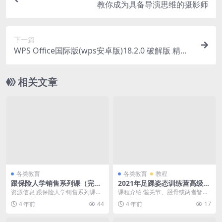
教你成为具备导演思维的摄影师
下一篇
WPS Office国际版(wps安卓版)18.2.0 破解版 精选
集
相关文章
各类教育
各类教育
教程
跟保险人学销售系列课（完
2021年足踝姿态训练营高级视
结）
频教程
资源信息 跟保险人学销售系列课
课程介绍 髋关节、胫骨或两者皆外
（完结） 保险公司培训都分为了不
转导致的结果。髋关节外转可能是
4 年前
44
4 年前
17
同课程，但是一般而...
臀大肌和臀中肌后部...