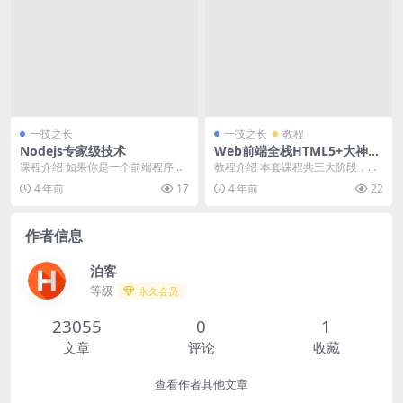
一技之长
一技之长
教程
Nodejs专家级技术
Web前端全栈HTML5+大神之
路高级视频教程
课程介绍 如果你是一个前端程序
教程介绍 本套课程共三大阶段，六
员，你不懂得像 PHP、Python 或 R
大部分，是WEB前端、混合开发与
4 年前
17
4 年前
22
uby...
全栈开发必须要掌...
作者信息
泊客
等级
永久会员
23055
0
1
文章
评论
收藏
查看作者其他文章