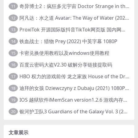
奇异博士2：疯狂多元宇宙 Doctor Strange in the Multiverse of Madness (2022) 高清版1080p
11
阿凡达：水之道 Avatar: The Way of Water (2022) 1080p 2k 4k 中文字幕
12
ProxiTok 开源国际版抖音TikTok网页版 国内网络直连
13
铁血战士：猎物 Prey (2022) 中英字幕 1080P
14
卡密兑换使用教程以及windows使用教程
15
百度云密码大盗V2.30 破解分享链接提取码
16
HBO 权力的游戏前传 龙之家族 House of the Dragon (2022) 中字 1080P 更新4集
17
迪拜的女孩 Dziewczyny z Dubaju (2021) 1080P 中字
18
IOS 越狱软件iMemScan version1.2.6 游戏内存修改器
19
银河护卫队3 Guardians of the Galaxy Vol. 3 (2023)4K高清资源1080p只分享精品
20
文章展示