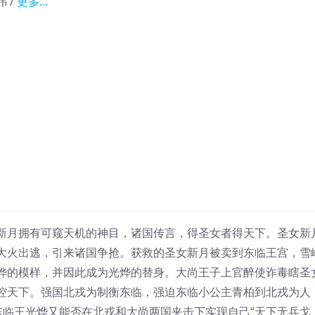
祎 /
更多…
月拥有可窥天机的神目，诸国传言，得圣女者得天下。圣女新
大火出逃，引来诸国争抢。获救的圣女新月被卖到东临王宫，雪
烨的模样，并因此成为光烨的替身。大尚王子上官醉使诈毒瞎圣
控天下。强国北戎为制衡东临，强迫东临小公主青柏到北戎为人
东临王光烨又能否在北戎和大尚两国夹击下实现自己“天下无兵戈