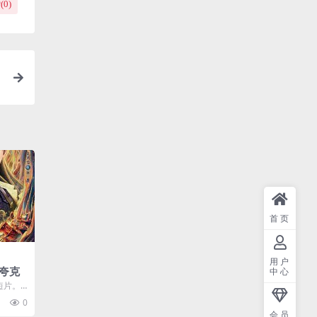
(
0
)
首页
用户
夸克
中心
 短片。
东方妖
0
会员