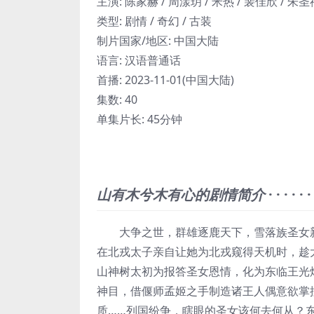
主演
:
陈家赫 / 周漾玥 / 米热 / 裴佳欣 / 朱圣
类型:
剧情 / 奇幻 / 古装
制片国家/地区:
中国大陆
语言:
汉语普通话
首播:
2023-11-01(中国大陆)
集数:
40
单集片长:
45分钟
山有木兮木有心的剧情简介
· · · · · ·
大争之世，群雄逐鹿天下，雪落族圣女新
在北戎太子亲自让她为北戎窥得天机时，趁
山神树太初为报答圣女恩情，化为东临王光
神目，借偃师孟姬之手制造诸王人偶意欲掌
质……列国纷争，瞎眼的圣女该何去何从？