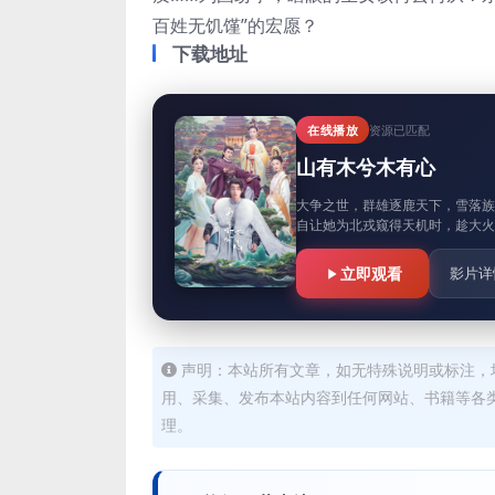
百姓无饥馑”的宏愿？
下载地址
在线播放
资源已匹配
山有木兮木有心
大争之世，群雄逐鹿天下，雪落
自让她为北戎窥得天机时，趁大火
立即观看
影片详
声明：本站所有文章，如无特殊说明或标注，
用、采集、发布本站内容到任何网站、书籍等各
理。