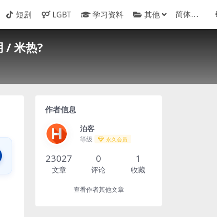
短剧
LGBT
学习资料
其他
 / 米热?
作者信息
泊客
等级
永久会员
23027
0
1
文章
评论
收藏
查看作者其他文章