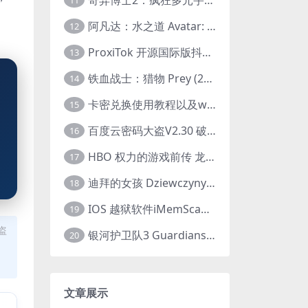
11
阿凡达：水之道 Avatar: The Way of Water (2022) 1080p 2k 4k 中文字幕
12
ProxiTok 开源国际版抖音TikTok网页版 国内网络直连
13
铁血战士：猎物 Prey (2022) 中英字幕 1080P
14
卡密兑换使用教程以及windows使用教程
15
百度云密码大盗V2.30 破解分享链接提取码
16
HBO 权力的游戏前传 龙之家族 House of the Dragon (2022) 中字 1080P 更新4集
17
迪拜的女孩 Dziewczyny z Dubaju (2021) 1080P 中字
18
IOS 越狱软件iMemScan version1.2.6 游戏内存修改器
19
盗
银河护卫队3 Guardians of the Galaxy Vol. 3 (2023)4K高清资源1080p只分享精品
20
文章展示