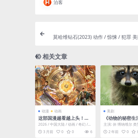
泊客
莫哈维钻石(2023) 动作 / 惊悚 / 犯罪 美国 
相关文章
动漫
动画
美剧
这部国漫越看越上头！
《动物的秘密生
《大道独行之蝶龙变》 20
云网盘下载.阿里
2026 / 中国大陆 / 动画 / 奇幻 /
主演: 休·博纳维尔 类
26 4K 夸克网盘 未删减 限
中字.(2024)
冒险。洛离从⼩被困于⽆灵之地
资源下载：动物的秘
3 月前
0
0
6
2 年前
0
银州...
阿里云盘,百度...
时转存