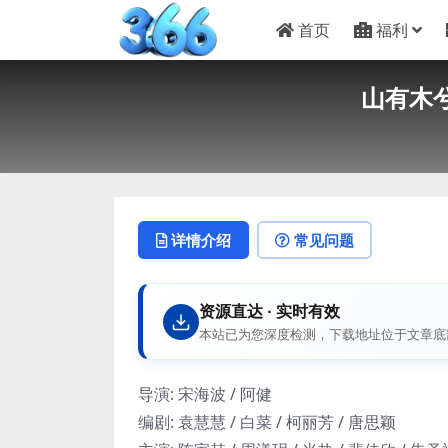
首页
福利
山有木兮木
详情介绍
常见问题
资源直达 · 实时有效
本站已为您深度检测，下载地址位于文章底
导演
:
宋海波 / 阿健
编剧
:
袁慧慧 / 白菜 / 柯丽芳 / 唐思颖