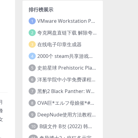
排行榜展示
VMware Workstation Pro 16 永久激活密钥(序列号)
1
夸克网盘直链下载 解除夸克网盘下载限制 油猴脚本
2
在线电子印章生成器
3
2000个 steam共享游戏账号 离线steam账号分享
4
史前星球 Prehistoric Planet (2022) 中字 1080p 高清 阿里云盘 2022.5.27已更新全集
5
洋葱学院中小学免费课程集合 云盘下载
6
黑豹2 Black Panther: Wakanda Forever (2022) 高清版
7
月
OVA巨*エルフ母娘催*#1エルフの国を蹂*する男。汚された女王と姫
8
峰
DeepNude使用方法教程FAQ
9
女
B级文件 B컷 (2022) 韩国大尺度剧情电影 1080P 中字
10
，
奇异博士2：疯狂多元宇宙 Doctor Strange in the Multiverse of Madness (2022) 高清版1080p