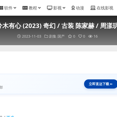
软件
教程
影视
动漫
在线影视
有心 (2023) 奇幻 / 古装 陈家赫 / 周漾玥
2023-11-03
剧集
国产
0
0
16
立即直达下载
部