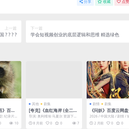
分享
收藏
点赞
上一篇
下一篇
? ? ? ?
学会短视频创业的底层逻辑和思维 精选绿色
其他
剧集
剧情
剧集
活》百度
[夸克]《血红海岸 (全二
《问妖》百度云网盘
云盘.英语
季)》-2024-1080P法式悬
型: 纪录片
导演: 奥利维埃·马夏尔 资源下
2026 / 中国大陆 / 剧情 /
疑-动作/犯罪-[FR]
密生活下载
载：血红海岸第二季下载阿里云
该剧剧情以“双时空穿越+
0
10
8 月前
0
0
7
2 月前
0
0
盘,百度云盘,免费在...
邪探案...