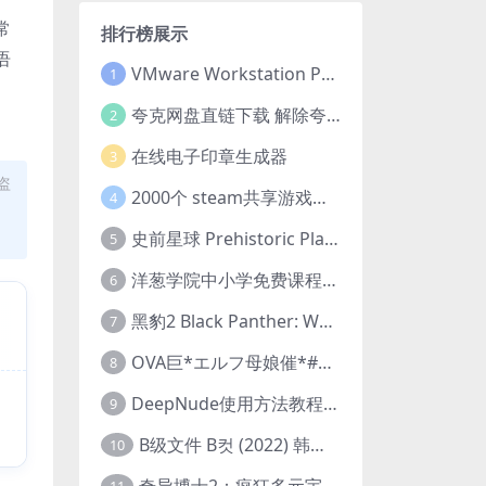
常
排行榜展示
语
VMware Workstation Pro 16 永久激活密钥(序列号)
1
夸克网盘直链下载 解除夸克网盘下载限制 油猴脚本
2
在线电子印章生成器
3
盗
2000个 steam共享游戏账号 离线steam账号分享
4
史前星球 Prehistoric Planet (2022) 中字 1080p 高清 阿里云盘 2022.5.27已更新全集
5
洋葱学院中小学免费课程集合 云盘下载
6
黑豹2 Black Panther: Wakanda Forever (2022) 高清版
7
OVA巨*エルフ母娘催*#1エルフの国を蹂*する男。汚された女王と姫
8
DeepNude使用方法教程FAQ
9
B级文件 B컷 (2022) 韩国大尺度剧情电影 1080P 中字
10
奇异博士2：疯狂多元宇宙 Doctor Strange in the Multiverse of Madness (2022) 高清版1080p