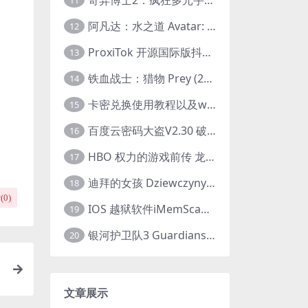
11
阿凡达：水之道 Avatar: The Way of Water (2022) 1080p 2k 4k 中文字幕
12
ProxiTok 开源国际版抖音TikTok网页版 国内网络直连
13
铁血战士：猎物 Prey (2022) 中英字幕 1080P
14
卡密兑换使用教程以及windows使用教程
15
百度云密码大盗V2.30 破解分享链接提取码
16
HBO 权力的游戏前传 龙之家族 House of the Dragon (2022) 中字 1080P 更新4集
17
迪拜的女孩 Dziewczyny z Dubaju (2021) 1080P 中字
18
(
0
)
IOS 越狱软件iMemScan version1.2.6 游戏内存修改器
19
银河护卫队3 Guardians of the Galaxy Vol. 3 (2023)4K高清资源1080p只分享精品
20
文章展示