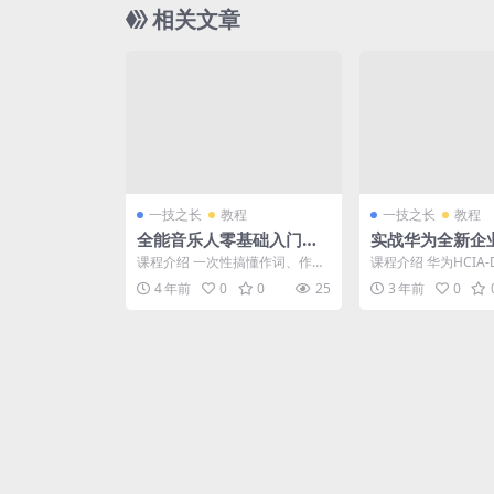
相关文章
一技之长
教程
一技之长
教程
全能音乐人零基础入门训
实战华为全新企
练营高级视频教程
技术高级视频教
课程介绍 一次性搞懂作词、作
课程介绍 华为HCIA-D
曲、编曲、混音的底层逻辑与操
定位于数通基础通用
4 年前
0
0
25
3 年前
0
作。小白也能21天学会写...
水平的工程师...