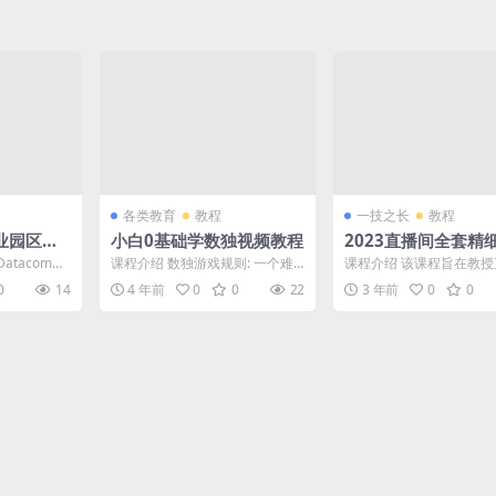
各类教育
教程
一技之长
教程
业园区网
小白0基础学数独视频教程
2023直播间全套精
程
战运营 精选
atacom是
课程介绍 数独游戏规则: 一个难
课程介绍 该课程旨在教
知识和技能
题是9X9格的细胞，每一个可能
精细化实战运营的方法和
0
14
4 年前
0
0
22
3 年前
0
0
包含从1-9的数字...
帮助学生提升直播间的活..