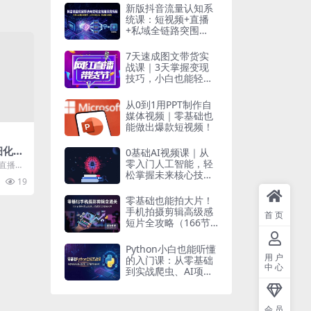
新版抖音流量认知系
统课：短视频+直播
+私域全链路突围
（含算法建模深度解
析）
7天速成图文带货实
战课｜3天掌握变现
技巧，小白也能轻松
上手！
从0到1用PPT制作自
媒体视频｜零基础也
能做出爆款短视频！
细化实
0基础AI视频课｜从
零入门人工智能，轻
授直播间
松掌握未来核心技
技巧，
19
能！
.
零基础也能拍大片！
手机拍摄剪辑高级感
首页
短片全攻略（166节
实战视频）
Python小白也能听懂
用户
的入门课：从零基础
中心
到实战爬虫、AI项目
全掌握！
会员