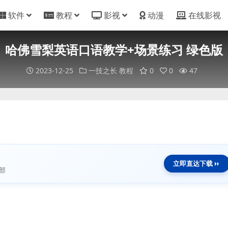
软件
教程
影视
动漫
在线影视
哈佛雪梨英语口语教学+场景练习 绿色版
2023-12-25
一技之长
教程
0
0
47
立即直达下载
部