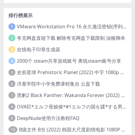
排行榜展示
VMware Workstation Pro 16 永久激活密钥(序列号)
1
夸克网盘直链下载 解除夸克网盘下载限制 油猴脚本
2
在线电子印章生成器
3
2000个 steam共享游戏账号 离线steam账号分享
4
史前星球 Prehistoric Planet (2022) 中字 1080p 高清 阿里云盘 2022.5.27已更新全集
5
洋葱学院中小学免费课程集合 云盘下载
6
黑豹2 Black Panther: Wakanda Forever (2022) 高清版
7
OVA巨*エルフ母娘催*#1エルフの国を蹂*する男。汚された女王と姫
8
DeepNude使用方法教程FAQ
9
B级文件 B컷 (2022) 韩国大尺度剧情电影 1080P 中字
10