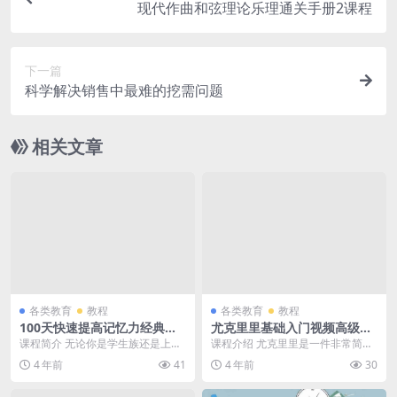
现代作曲和弦理论乐理通关手册2课程
下一篇
科学解决销售中最难的挖需问题
相关文章
各类教育
教程
各类教育
教程
100天快速提高记忆力经典全
尤克里里基础入门视频高级进
套【核心课】视频教程
阶教程
课程简介 无论你是学生族还是上班
课程介绍 尤克里里是一件非常简单
族：记忆力都是必不可少的 生活、
好学的乐器，不需要任何乐器基础
4 年前
41
4 年前
30
工作、学习、聊天...
都是可以学会这件乐...