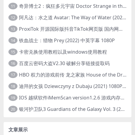
奇异博士2：疯狂多元宇宙 Doctor Strange in the Multiverse of Madness (2022) 高清版1080p
11
阿凡达：水之道 Avatar: The Way of Water (2022) 1080p 2k 4k 中文字幕
12
ProxiTok 开源国际版抖音TikTok网页版 国内网络直连
13
铁血战士：猎物 Prey (2022) 中英字幕 1080P
14
卡密兑换使用教程以及windows使用教程
15
百度云密码大盗V2.30 破解分享链接提取码
16
HBO 权力的游戏前传 龙之家族 House of the Dragon (2022) 中字 1080P 更新4集
17
迪拜的女孩 Dziewczyny z Dubaju (2021) 1080P 中字
18
IOS 越狱软件iMemScan version1.2.6 游戏内存修改器
19
银河护卫队3 Guardians of the Galaxy Vol. 3 (2023)4K高清资源1080p只分享精品
20
文章展示