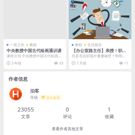
一技之长
教程
教程
生活相关
中央教授中国古代绘画通识课
【办公室路主任】亲授！职场
生存黄金法则大公开，助你轻
课程介绍 中央教授中国古代绘画通
你是否在职场中屡屡碰壁？明明能
松应对办公室政治与晋升困局
识课将介绍中国古代绘画的基本概
力不差，却总被忽视？升职加薪遥
3 年前
33
7 月前
11
念、起源和发展历程...
遥无期？别急！《【办...
作者信息
泊客
等级
永久会员
23055
0
1
文章
评论
收藏
查看作者其他文章