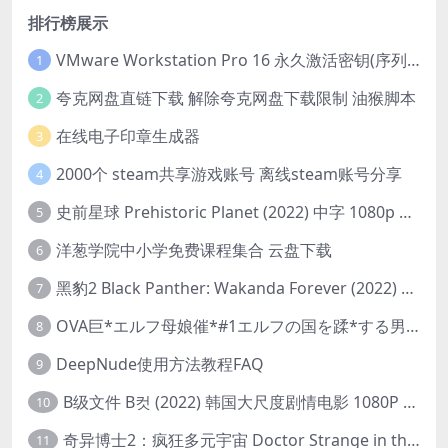
排行榜展示
VMware Workstation Pro 16 永久激活密钥(序列号)
1
夸克网盘直链下载 解除夸克网盘下载限制 油猴脚本
2
在线电子印章生成器
3
2000个 steam共享游戏账号 离线steam账号分享
4
史前星球 Prehistoric Planet (2022) 中字 1080p 高清 阿里云盘 2022.5.27已更新全集
5
洋葱学院中小学免费课程集合 云盘下载
6
黑豹2 Black Panther: Wakanda Forever (2022) 高清版
7
OVA巨*エルフ母娘催*#1エルフの国を蹂*する男。汚された女王と姫
8
DeepNude使用方法教程FAQ
9
B级文件 B컷 (2022) 韩国大尺度剧情电影 1080P 中字
10
奇异博士2：疯狂多元宇宙 Doctor Strange in the Multiverse of Madness (2022) 高清版1080p
11