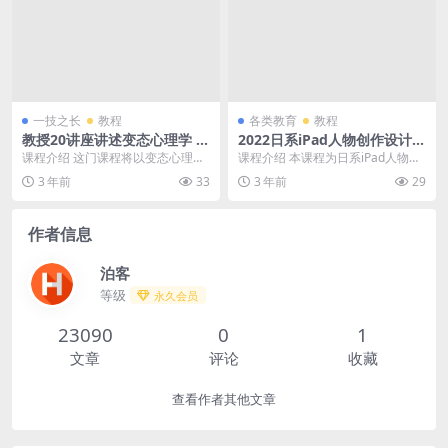
一技之长
教程
各类教育
教程
教授20讲座讲述变态心理学 精
2022日系iPad人物创作设计高
选集
级视频教程
课程介绍 这门课程将以变态心理学
课程介绍 本课程为日系iPad人物创
为主题，教授20个座谈讲座。学生
作班,内容涵盖procreate软件运
3 年前
33
3 年前
29
们将深入了解变态...
用、线...
作者信息
泊客
等级
永久会员
23090
0
1
文章
评论
收藏
查看作者其他文章