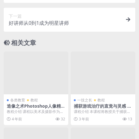
下一篇
好讲师从0到1成为明星讲师
相关文章
各类教育
教程
一技之长
教程
造像之术Photoshop人像精修
捕获游戏治疗的直觉与灵感 绿
高级视频教程
色
教程介绍 课程以美术及摄影作为背
课程介绍 本课程将教授关于捕获游
景，通过技术技巧与案例操作融
戏的治疗方法，重点培养学员的直
4 年前
32
3 年前
13
合，为大家揭开明星大...
觉和灵感。通过理论...