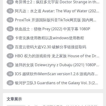
奇异博士2：疯狂多元宇宙 Doctor Strange in the Multiverse of Madness (2022) 高清版1080p
11
阿凡达：水之道 Avatar: The Way of Water (2022) 1080p 2k 4k 中文字幕
12
ProxiTok 开源国际版抖音TikTok网页版 国内网络直连
13
铁血战士：猎物 Prey (2022) 中英字幕 1080P
14
卡密兑换使用教程以及windows使用教程
15
百度云密码大盗V2.30 破解分享链接提取码
16
HBO 权力的游戏前传 龙之家族 House of the Dragon (2022) 中字 1080P 更新4集
17
迪拜的女孩 Dziewczyny z Dubaju (2021) 1080P 中字
18
IOS 越狱软件iMemScan version1.2.6 游戏内存修改器
19
银河护卫队3 Guardians of the Galaxy Vol. 3 (2023)4K高清资源1080p只分享精品
20
文章展示