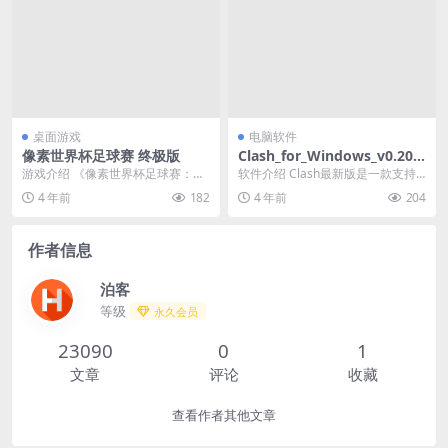
桌面游戏
电脑软件
像素世界杯足球赛 终极版
Clash_for_Windows_v0.20.6
_Premium_CN
游戏介绍 《像素世界杯足球赛：终
软件介绍 Clash最新版是一款支持
极版》是一款休闲复古风格的足球
Windows/Android/MacOS/...
4 年前
182
4 年前
204
游戏，是对上一版的...
作者信息
泊客
等级
永久会员
23090
0
1
文章
评论
收藏
查看作者其他文章