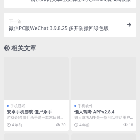
下一篇
微信PC版WeChat 3.9.8.25 多开防撤回绿色版
相关文章
手机游戏
手机软件
安卓手机游戏 僵尸杀手
懒人驾考 APPv2.8.4
游戏介绍 僵尸杀手是一款末日射击
懒人驾考APP是一款可以帮助用户
闯关游戏。超多武器超爽打击感，
顺利通过驾照考试的手机APP平
4 年前
30
4 年前
18
炫酷打击特效，多种...
台，平台内汇聚了科...