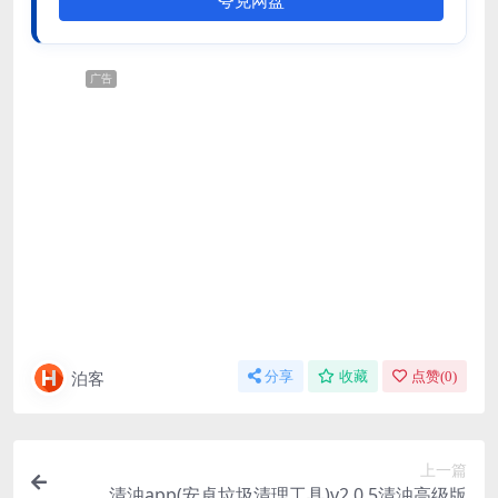
夸克网盘
广告
泊客
分享
收藏
点赞(
0
)
上一篇
清浊app(安卓垃圾清理工具)v2.0.5清浊高级版