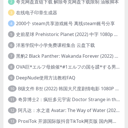
夸克网盘直链下载 解除夸克网盘下载限制 油猴脚本
2
在线电子印章生成器
3
2000个 steam共享游戏账号 离线steam账号分享
4
史前星球 Prehistoric Planet (2022) 中字 1080p 高清 阿里云盘 2022.5.27已更新全集
5
洋葱学院中小学免费课程集合 云盘下载
6
黑豹2 Black Panther: Wakanda Forever (2022) 高清版
7
OVA巨*エルフ母娘催*#1エルフの国を蹂*する男。汚された女王と姫
8
DeepNude使用方法教程FAQ
9
B级文件 B컷 (2022) 韩国大尺度剧情电影 1080P 中字
10
奇异博士2：疯狂多元宇宙 Doctor Strange in the Multiverse of Madness (2022) 高清版1080p
11
阿凡达：水之道 Avatar: The Way of Water (2022) 1080p 2k 4k 中文字幕
12
ProxiTok 开源国际版抖音TikTok网页版 国内网络直连
13