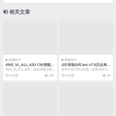
相关文章
电脑软件
电脑软件
KMS_VL_ALL_AIO CN(智能激
GIF录制GifCam v7.0汉化单
活脚本)v47 中文版
文件版
KMS_VL_ALL_AIO，批处理激活脚
软件介绍 GifCam是一款集录制与
本智能解决方案，用于受支持的Wi
编辑为一体的GIF动画录制及编辑工
4 年前
247
4 年前
39
ndo...
具，支持保...