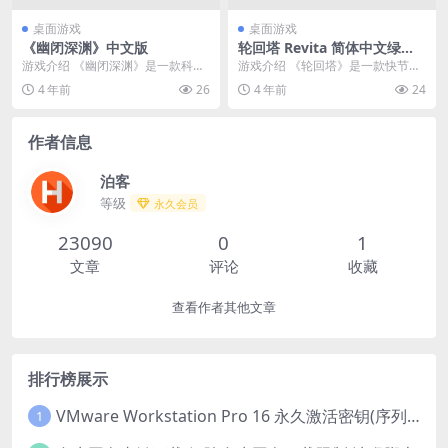
桌面游戏
桌面游戏
《幽闭深渊》中文版
轮回塔 Revita 简体中文绿色
版
游戏介绍 《幽闭深渊》是一款科幻
游戏介绍 《轮回塔》是一款快节奏
氛围动作游戏，灵感很大程度上来
的双摇杆roguelike平台跳跃动作游
4 年前
26
4 年前
24
自《异形》、《怪形...
戏。攀登...
作者信息
泊客
等级
永久会员
23090
0
1
文章
评论
收藏
查看作者其他文章
排行榜展示
VMware Workstation Pro 16 永久激活密钥(序列号)
1