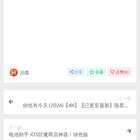
泊客
分享
收藏
点赞(
0
)
上一篇
你也有今天 (2024)【4K】【已更至最新】陈星旭/
章若楠/陈小纭 剧情/爱情 阿里
下一篇
电池助手 iOS巨魔商店神器！绿色版