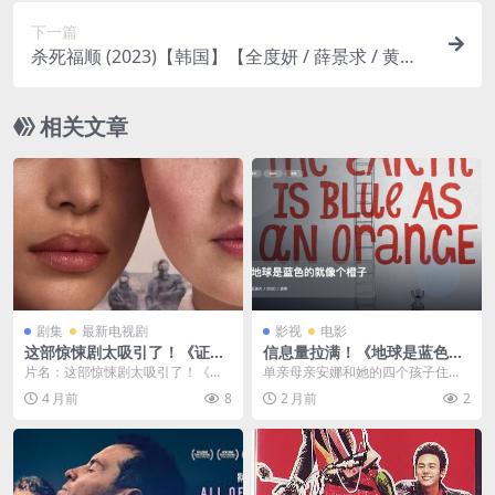
下一篇
杀死福顺 (2023)【韩国】【全度妍 / 薛景求 / 黄政
民】【动作 / 惊悚】
相关文章
剧集
最新电视剧
影视
电影
这部惊悚剧太吸引了！《证
信息量拉满！《地球是蓝色的
言》2026美国剧情惊悚全集
就像个橙子》 2020 未删减 限
片名：这部惊悚剧太吸引了！《证
单亲母亲安娜和她的四个孩子住在
夸克网盘限时分享
时转存
言》2026美国剧情惊悚全集 夸克网
乌克兰顿巴斯战区前线。当外面的
4 月前
8
2 月前
2
盘限时分享 分...
世界充满了爆炸和混乱...