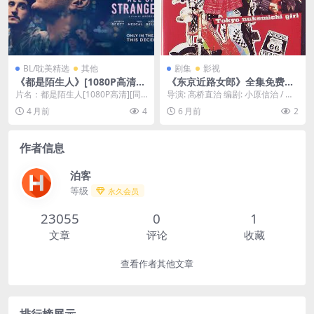
BL/耽美精选
其他
剧集
影视
《都是陌生人》[1080P高清]
《东京近路女郎》全集免费下
同性 奇幻 欧美腐剧 -【夸克网
载-2002-热门资源直达 – 剧
片名：都是陌生人[1080P高清][同
导演: 高桥直治 编剧: 小原信治 / 藤
盘】
情/伦理 – [JP][百度网盘]
性 奇幻] 分类：电影 详情介绍 网盘
田一朗 资源下载：东京近路女郎下
4 月前
4
6 月前
2
俱乐...
载阿里...
作者信息
泊客
等级
永久会员
23055
0
1
文章
评论
收藏
查看作者其他文章