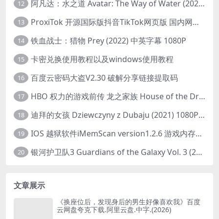
阿凡达：水之道 Avatar: The Way of Water (2022) 1080p 2k 4k 中文字幕
12
ProxiTok 开源国际版抖音TikTok网页版 国内网络直连
13
铁血战士：猎物 Prey (2022) 中英字幕 1080P
14
卡密兑换使用教程以及windows使用教程
15
百度云密码大盗V2.30 破解分享链接提取码
16
HBO 权力的游戏前传 龙之家族 House of the Dragon (2022) 中字 1080P 更新4集
17
迪拜的女孩 Dziewczyny z Dubaju (2021) 1080P 中字
18
IOS 越狱软件iMemScan version1.2.6 游戏内存修改器
19
银河护卫队3 Guardians of the Galaxy Vol. 3 (2023)4K高清资源1080p只分享精品
20
文章展示
《换座位后，发现身后的男生好像喜欢我》百度
云网盘夸克下载.阿里云盘.中字.(2026)