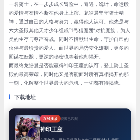
一名骑士，在一步步成长冒险中，奇遇，诡计，命运般
的爱情与友情不断在他身上上演。龙皓晨坚守骑士精
神，通过自己的人格与努力，赢得他人认可。他先是与
六大圣殿其他天才少年组成“1号猎魔团”对抗魔族，为人
类的生存与尊严奋战。同时不惜献出生命，守护自己的
伙伴与最珍贵的爱人。而世界的局势变化难测，更多的
阴谋在酝酿，更深的秘密也等着他却揭开。
而最终龙皓晨是否能赢得神印王座的认可，登上骑士圣
殿的最高荣耀，同时他又是否能面对所有真相揭开的那
一刻，化解整个世界最大的危机，一切都有待揭晓。
下载地址
在线播放
资源已匹配
神印王座
六千年前，魔神皇枫秀与七十二根魔神柱从天而