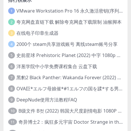
排行榜展示
VMware Workstation Pro 16 永久激活密钥(序列号)
1
夸克网盘直链下载 解除夸克网盘下载限制 油猴脚本
2
在线电子印章生成器
3
2000个 steam共享游戏账号 离线steam账号分享
4
史前星球 Prehistoric Planet (2022) 中字 1080p 高清 阿里云盘 2022.5.27已更新全集
5
洋葱学院中小学免费课程集合 云盘下载
6
黑豹2 Black Panther: Wakanda Forever (2022) 高清版
7
OVA巨*エルフ母娘催*#1エルフの国を蹂*する男。汚された女王と姫
8
DeepNude使用方法教程FAQ
9
B级文件 B컷 (2022) 韩国大尺度剧情电影 1080P 中字
10
奇异博士2：疯狂多元宇宙 Doctor Strange in the Multiverse of Madness (2022) 高清版1080p
11