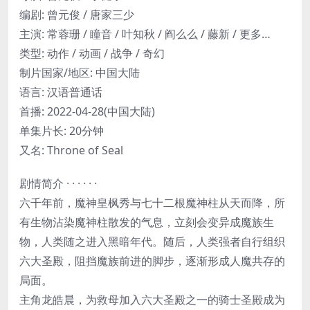
编剧: 曾元俊 / 唐家三少
主演: 常蓉珊 / 瞳音 / 叶知秋 / 阎么么 / 藤新 / 更多…
类型: 动作 / 动画 / 战争 / 奇幻
制片国家/地区: 中国大陆
语言: 汉语普通话
首播: 2022-04-28(中国大陆)
单集片长: 20分钟
又名: Throne of Seal
剧情简介 · · · · · ·
六千年前，魔神皇枫秀与七十二根魔神柱从天而降，所
有生物沾染魔神柱散发的气息，立刻会变异成魔族生
物，人类随之进入黑暗年代。随后，人类强者自行组织
六大圣殿，阻挡魔族前进的脚步，逐渐形成人魔共存的
局面。
主角龙皓晨，为救母加入六大圣殿之一的骑士圣殿成为