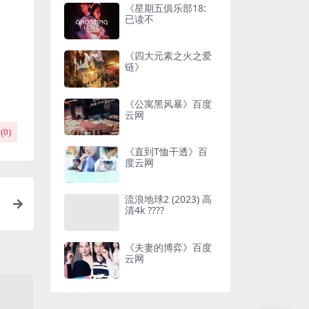
《星期五俱乐部18:
已读不
《四大元素之火之爱
链》
《公寓黑风暴》百度
云网
(
0
)
《直到T恤干透》百
度云网
流浪地球2 (2023) 高
清4k ????
《夫妻的博弈》百度
云网