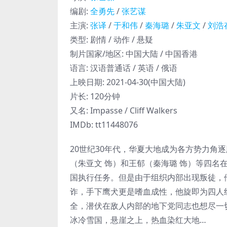
编剧
:
全勇先
/
张艺谋
主演
:
张译
/
于和伟
/
秦海璐
/
朱亚文
/
刘浩
类型:
剧情 / 动作 / 悬疑
制片国家/地区:
中国大陆 / 中国香港
语言:
汉语普通话 / 英语 / 俄语
上映日期:
2021-04-30(中国大陆)
片长:
120分钟
又名:
Impasse / Cliff Walkers
IMDb:
tt11448076
20世纪30年代，华夏大地成为各方势力角
（朱亚文 饰）和王郁（秦海璐 饰）等四
国执行任务。但是由于组织内部出现叛徒，
诈，手下鹰犬更是嗜血成性，他旋即为四人
全，潜伏在敌人内部的地下党同志也想尽一
冰冷雪国，悬崖之上，热血染红大地…