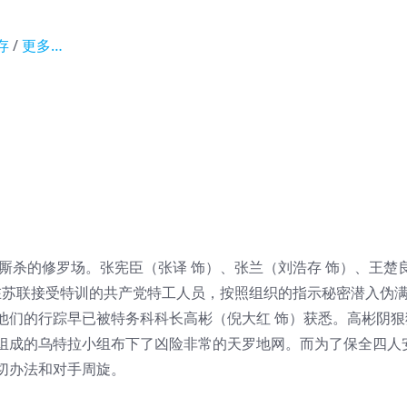
存
/
更多…
逐厮杀的修罗场。张宪臣（张译 饰）、张兰（刘浩存 饰）、王楚
名在苏联接受特训的共产党特工人员，按照组织的指示秘密潜入伪
他们的行踪早已被特务科科长高彬（倪大红 饰）获悉。高彬阴狠
组成的乌特拉小组布下了凶险非常的天罗地网。而为了保全四人
切办法和对手周旋。