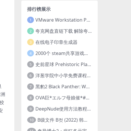
排行榜展示
VMware Workstation Pro 16 永久激活密钥(序列号)
1
夸克网盘直链下载 解除夸克网盘下载限制 油猴脚本
2
在线电子印章生成器
3
2000个 steam共享游戏账号 离线steam账号分享
4
史前星球 Prehistoric Planet (2022) 中字 1080p 高清 阿里云盘 2022.5.27已更新全集
5
洋葱学院中小学免费课程集合 云盘下载
6
良
黑豹2 Black Panther: Wakanda Forever (2022) 高清版
7
满洲
OVA巨*エルフ母娘催*#1エルフの国を蹂*する男。汚された女王と姫
8
狡
DeepNude使用方法教程FAQ
9
安
B级文件 B컷 (2022) 韩国大尺度剧情电影 1080P 中字
10
奇异博士2：疯狂多元宇宙 Doctor Strange in the Multiverse of Madness (2022) 高清版1080p