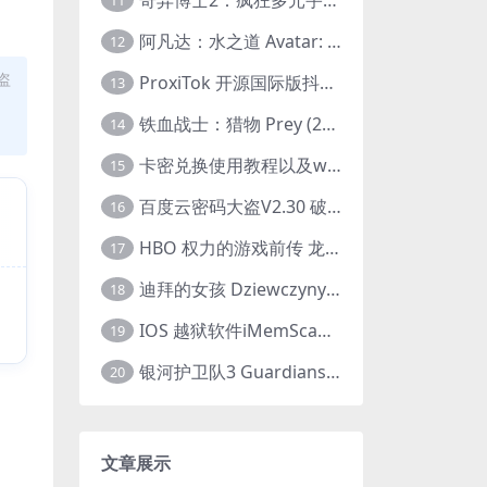
11
阿凡达：水之道 Avatar: The Way of Water (2022) 1080p 2k 4k 中文字幕
12
盗
ProxiTok 开源国际版抖音TikTok网页版 国内网络直连
13
铁血战士：猎物 Prey (2022) 中英字幕 1080P
14
卡密兑换使用教程以及windows使用教程
15
百度云密码大盗V2.30 破解分享链接提取码
16
HBO 权力的游戏前传 龙之家族 House of the Dragon (2022) 中字 1080P 更新4集
17
迪拜的女孩 Dziewczyny z Dubaju (2021) 1080P 中字
18
IOS 越狱软件iMemScan version1.2.6 游戏内存修改器
19
银河护卫队3 Guardians of the Galaxy Vol. 3 (2023)4K高清资源1080p只分享精品
20
文章展示