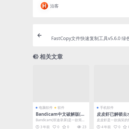
泊客
FastCopy文件快速复制工具v5.6.0 
相关文章
电脑软件
软件
手机软件
Bandicam中文破解版(班
皮皮虾已解锁去
迪录屏) v6.2.2.2072
广告
Bandicam(班迪录屏)是一款简单
皮皮虾是一款搞笑的
好用的高清录屏软件,电脑屏幕录
分享平台，只要都分
3 年前
0
0
23
4 年前
0
像软件,高清...
乐，世界将变好的间。万