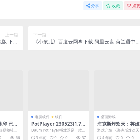
分享
收藏
点赞
上一篇
下一篇
绿色版 下载
《小孩儿》百度云网盘下载.阿里云盘.荷兰语中
夸克网盘
字.(2023)
电脑软件
软件
桌面游戏
水印 已去
PotPlayer 230523(1.7.2
海克斯炸欢天：英雄
1916) 去广告绿色版
外传 Hextech May
短视频社区
Daum PotPlayer播放器是一款全
游戏介绍 《海克斯炸欢
A League of Lege
享出一些快
能多媒体影音播放器,堪称Windo
联盟外传》是一款动作类
0
66
3 年前
0
0
37
4 年前
0
0
物...
ws...
戏，跟随音乐节拍，爆破..