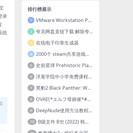
文
排行榜展示
登录
VMware Workstation Pro 16 永久激活密钥(序列号)
1
程
夸克网盘直链下载 解除夸克网盘下载限制 油猴脚本
2
系统
在线电子印章生成器
3
2000个 steam共享游戏账号 离线steam账号分享
4
史前星球 Prehistoric Planet (2022) 中字 1080p 高清 阿里云盘 2022.5.27已更新全集
5
洋葱学院中小学免费课程集合 云盘下载
6
黑豹2 Black Panther: Wakanda Forever (2022) 高清版
7
OVA巨*エルフ母娘催*#1エルフの国を蹂*する男。汚された女王と姫
8
盗
DeepNude使用方法教程FAQ
9
B级文件 B컷 (2022) 韩国大尺度剧情电影 1080P 中字
10
奇异博士2：疯狂多元宇宙 Doctor Strange in the Multiverse of Madness (2022) 高清版1080p