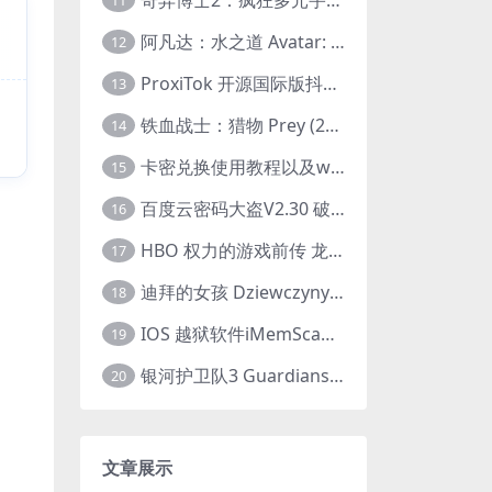
11
阿凡达：水之道 Avatar: The Way of Water (2022) 1080p 2k 4k 中文字幕
12
ProxiTok 开源国际版抖音TikTok网页版 国内网络直连
13
铁血战士：猎物 Prey (2022) 中英字幕 1080P
14
卡密兑换使用教程以及windows使用教程
15
百度云密码大盗V2.30 破解分享链接提取码
16
HBO 权力的游戏前传 龙之家族 House of the Dragon (2022) 中字 1080P 更新4集
17
迪拜的女孩 Dziewczyny z Dubaju (2021) 1080P 中字
18
IOS 越狱软件iMemScan version1.2.6 游戏内存修改器
19
银河护卫队3 Guardians of the Galaxy Vol. 3 (2023)4K高清资源1080p只分享精品
20
文章展示