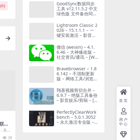
GoodSync数据同步
(
0
)
工具 v12.11.5.2 中文
绿色版 文件备份同步
软件
Lightroom Classic 2
026 – 15.1.1.1 – 一
键安装激活 – 影音娱
乐/摄影设计 – [Win]
[百度网盘]
微信 (weixin) – 4.1.
6.46 – 大神修改版 –
社交资讯/通讯 – [Wi
n][百度网盘]
Bravebrowser – 1.8
6.142 – 不强制更新
版 – 网络工具/浏览器
– [Win][夸克网盘/迅
雷网盘]
翔基视频剪切合并 –
6.9.7 – 绝版工具备份
– 影音娱乐/剪辑 – [W
首页
in][夸克网盘/迅雷网
盘]
PerfectlyClearWork
bench – 5.0.1.3052
用户
– 永久激活专业版 –
联盟
中心
影音娱乐/美化 – [Wi
hem:
天：英雄
n][夸克网盘/迅雷网
nds S
音乐游
盘]
38
.