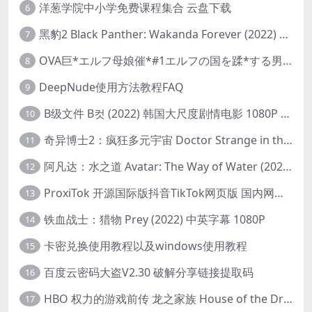
洋葱学院中小学免费课程集合 云盘下载
6
黑豹2 Black Panther: Wakanda Forever (2022) 高清版
7
OVA巨*エルフ母娘催*#1エルフの国を蹂*する男。汚された女王と姫
8
DeepNude使用方法教程FAQ
9
B级文件 B컷 (2022) 韩国大尺度剧情电影 1080P 中字
10
奇异博士2：疯狂多元宇宙 Doctor Strange in the Multiverse of Madness (2022) 高清版1080p
11
阿凡达：水之道 Avatar: The Way of Water (2022) 1080p 2k 4k 中文字幕
12
ProxiTok 开源国际版抖音TikTok网页版 国内网络直连
13
铁血战士：猎物 Prey (2022) 中英字幕 1080P
14
卡密兑换使用教程以及windows使用教程
15
百度云密码大盗V2.30 破解分享链接提取码
16
HBO 权力的游戏前传 龙之家族 House of the Dragon (2022) 中字 1080P 更新4集
17