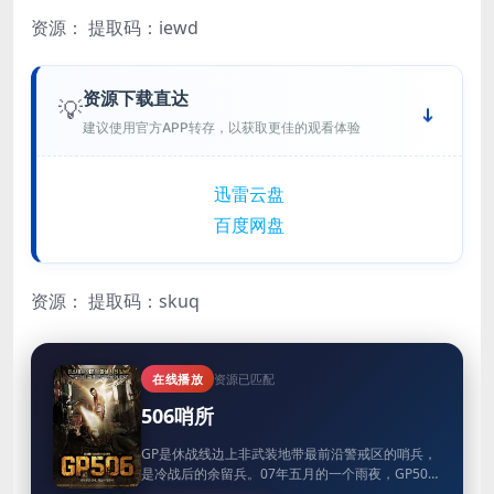
资源：
提取码：iewd
资源下载直达
💡
建议使用官方APP转存，以获取更佳的观看体验
迅雷云盘
百度网盘
资源：
提取码：skuq
在线播放
资源已匹配
506哨所
GP是休战线边上非武装地带最前沿警戒区的哨兵，
是冷战后的余留兵。07年五月的一个雨夜，GP506
的20名队员全部被一名士兵所杀，由于506的队长