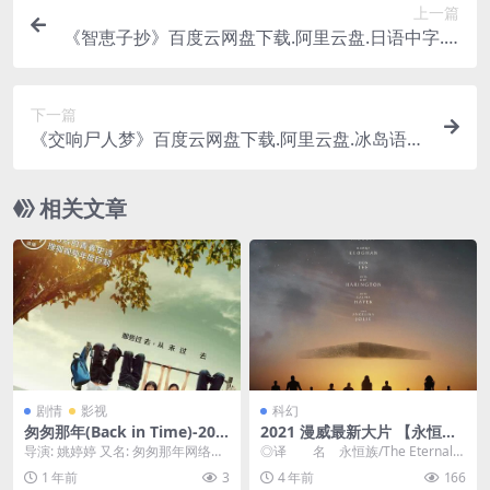
上一篇
《智恵子抄》百度云网盘下载.阿里云盘.日语中字.(1
967)
下一篇
《交响尸人梦》百度云网盘下载.阿里云盘.冰岛语中
字.(2024)
相关文章
剧情
影视
科幻
匆匆那年(Back in Time)-201
2021 漫威最新大片 【永恒
4-剧情/爱情-免费下载 📖国产
族】
导演: 姚婷婷 又名: 匆匆那年网络剧
◎译 名 永恒族/The Eternals/
青春剧的“白月光”！一部关于8
/ Back in Time 资源下载：...
永恒神族 ◎片 名 Eterna...
1 年前
3
4 年前
166
0后青春的怀旧史诗，讲述了