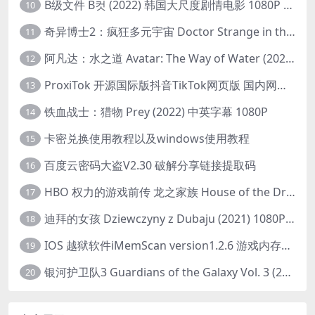
B级文件 B컷 (2022) 韩国大尺度剧情电影 1080P 中字
10
奇异博士2：疯狂多元宇宙 Doctor Strange in the Multiverse of Madness (2022) 高清版1080p
11
阿凡达：水之道 Avatar: The Way of Water (2022) 1080p 2k 4k 中文字幕
12
ProxiTok 开源国际版抖音TikTok网页版 国内网络直连
13
铁血战士：猎物 Prey (2022) 中英字幕 1080P
14
卡密兑换使用教程以及windows使用教程
15
百度云密码大盗V2.30 破解分享链接提取码
16
HBO 权力的游戏前传 龙之家族 House of the Dragon (2022) 中字 1080P 更新4集
17
迪拜的女孩 Dziewczyny z Dubaju (2021) 1080P 中字
18
IOS 越狱软件iMemScan version1.2.6 游戏内存修改器
19
银河护卫队3 Guardians of the Galaxy Vol. 3 (2023)4K高清资源1080p只分享精品
20