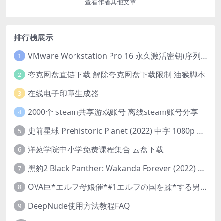
查看作者其他文章
排行榜展示
VMware Workstation Pro 16 永久激活密钥(序列号)
1
夸克网盘直链下载 解除夸克网盘下载限制 油猴脚本
2
在线电子印章生成器
3
2000个 steam共享游戏账号 离线steam账号分享
4
史前星球 Prehistoric Planet (2022) 中字 1080p 高清 阿里云盘 2022.5.27已更新全集
5
洋葱学院中小学免费课程集合 云盘下载
6
黑豹2 Black Panther: Wakanda Forever (2022) 高清版
7
OVA巨*エルフ母娘催*#1エルフの国を蹂*する男。汚された女王と姫
8
DeepNude使用方法教程FAQ
9