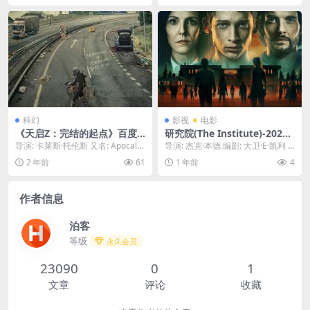
五个好友从高中到大学，再到
步入社会，长达十余年的情感
纠葛与成长故事📖｜
科幻
影视
电影
《天启Z：完结的起点》百度
研究院(The Institute)-2025-
云网盘下载.阿里云盘.西班牙
科幻/惊悚-免费下载 🧪一个秘
导演: 卡莱斯·托伦斯 又名: Apocaly
导演: 杰克·本德 编剧: 大卫·E·凯利 /
语中字.(2024)
密的研究院，正在进行着关于
pse Z: The Beginn...
斯蒂芬·金 资源下载：研究院下载...
2 年前
61
1 年前
4
人类潜能的禁忌实验，当实验
体开始反抗，这里将变成一座
无法逃脱的牢笼🧪｜ 下载地
作者信息
址
泊客
等级
永久会员
23090
0
1
文章
评论
收藏