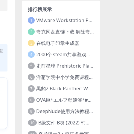
排行榜展示
VMware Workstation Pro 16 永久激活密钥(序列号)
1
夸克网盘直链下载 解除夸克网盘下载限制 油猴脚本
2
在线电子印章生成器
3
盗
2000个 steam共享游戏账号 离线steam账号分享
4
史前星球 Prehistoric Planet (2022) 中字 1080p 高清 阿里云盘 2022.5.27已更新全集
5
洋葱学院中小学免费课程集合 云盘下载
6
黑豹2 Black Panther: Wakanda Forever (2022) 高清版
7
OVA巨*エルフ母娘催*#1エルフの国を蹂*する男。汚された女王と姫
8
DeepNude使用方法教程FAQ
9
B级文件 B컷 (2022) 韩国大尺度剧情电影 1080P 中字
10
奇异博士2：疯狂多元宇宙 Doctor Strange in the Multiverse of Madness (2022) 高清版1080p