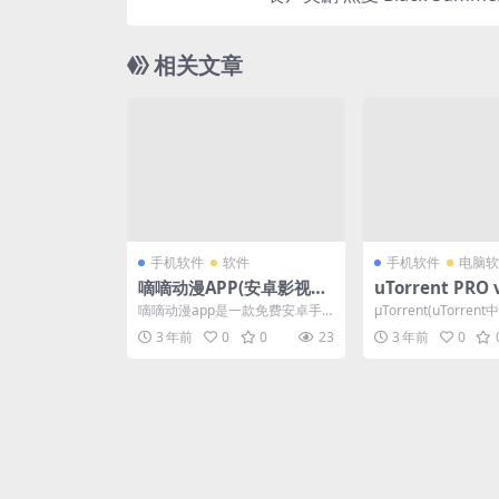
相关文章
手机软件
软件
手机软件
电脑软
嘀嘀动漫APP(安卓影视软
uTorrent PRO v
件)_v1.7.520 破解版 绿色
830 去除广告绿
嘀嘀动漫app是一款免费安卓手
µTorrent(uTorre
版
机影视软件的热门免费动漫软件,
款俄罗斯号称全球排
3 年前
0
0
23
3 年前
0
全网动漫免费看.采集...
费BT...