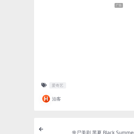
广告
爱奇艺
泊客
丧尸美剧 黑夏 Black Summer 