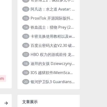
11
阿凡达：水之道 Avatar: The Way of Water (2022) 1080p 2k 4k 中文字幕
12
ProxiTok 开源国际版抖音TikTok网页版 国内网络直连
13
铁血战士：猎物 Prey (2022) 中英字幕 1080P
14
卡密兑换使用教程以及windows使用教程
15
百度云密码大盗V2.30 破解分享链接提取码
16
HBO 权力的游戏前传 龙之家族 House of the Dragon (2022) 中字 1080P 更新4集
17
迪拜的女孩 Dziewczyny z Dubaju (2021) 1080P 中字
18
IOS 越狱软件iMemScan version1.2.6 游戏内存修改器
19
(
0
)
银河护卫队3 Guardians of the Galaxy Vol. 3 (2023)4K高清资源1080p只分享精品
20
文章展示