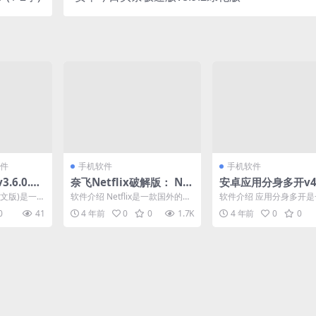
件
手机软件
手机软件
3.6.0.46
奈飞Netflix破解版： Net
安卓应用分身多开v4.
色版
flix SV1 解锁版 v.10.4.1
会员版
nt中文版)是一
软件介绍 Netflix是一款国外的流
软件介绍 应用分身多开
名第一的免
媒体软件，熟悉的网友估计都用
身术多开神器，不需要Ro
0
41
4 年前
0
0
1.7K
4 年前
0
0
过，并且还可能...
也实现多开，轻松实...