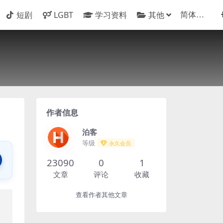
短剧
LGBT
学习资料
其他
作者信息
泊客
等级
永久会员
23090
0
1
文章
评论
收藏
查看作者其他文章
、