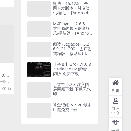
微博 – 15.12.5 – 全
网首发版本 – 社交资
讯/辅助 – [Android]
[夸克网盘/迅雷网盘]
MXPlayer – 2.6.3 –
大神修改版 – 影音娱
乐/播放器 – [Androi
d][夸克网盘/迅雷网
盘]
阅读 (Legado) – 3.2
6.01211200 – 去广告
纯净版 – 移动应用/阅
读 – [Android][夸克
网盘/迅雷网盘]
【夸克】Grok v1.0.8
2-release.02 解锁订
阅版-免费下载
2.4
是一款分
小红书 9.7.3 注入图
ot手机
83
层巨魔下载 下载无水
首页
印
鲨鱼记账 5.7 VIP版本
用户
巨魔免费下载
中心
会员