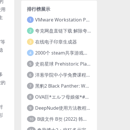
的
排行榜展示
使用
生
VMware Workstation Pro 16 永久激活密钥(序列号)
1
夸克网盘直链下载 解除夸克网盘下载限制 油猴脚本
2
在线电子印章生成器
”等
3
稳
2000个 steam共享游戏账号 离线steam账号分享
4
史前星球 Prehistoric Planet (2022) 中字 1080p 高清 阿里云盘 2022.5.27已更新全集
5
多
洋葱学院中小学免费课程集合 云盘下载
6
业的
黑豹2 Black Panther: Wakanda Forever (2022) 高清版
7
OVA巨*エルフ母娘催*#1エルフの国を蹂*する男。汚された女王と姫
8
对
DeepNude使用方法教程FAQ
9
彰
B级文件 B컷 (2022) 韩国大尺度剧情电影 1080P 中字
10
奇异博士2：疯狂多元宇宙 Doctor Strange in the Multiverse of Madness (2022) 高清版1080p