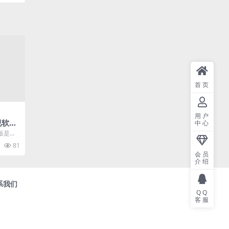
首页
用户
视软件)
中心
版是一
门影视资
81
会员
介绍
系我们
QQ
客服