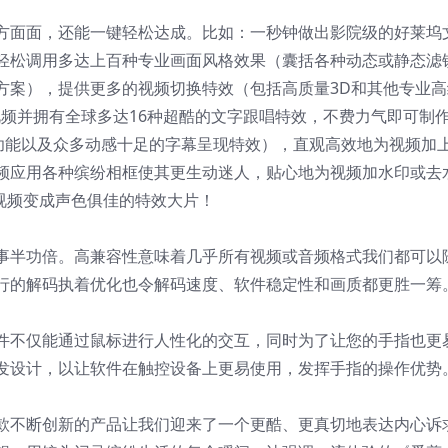
方面面，还能一键轻松达成。比如：一秒钟做出影院级的好莱坞
轻松调用多达上百种专业画面风格效果（囊括各种动态或静态滤
方案），提供更多的视频切换特效（包括高质量3D和其他专业高
视频并拥有全球多达16种超酷的文字跟唱特效，不费力气即可制
步功能以及众多动感十足的字幕呈现特效），直观高效地为视频加
频应用各种缤纷相框使其更生动迷人，贴心地为视频加水印或去
视频变成声色俱佳的特效大片！
事半功倍。高兼容性意味着几乎所有视频或音频格式我们都可以
行的解码执着优化也令解码速度、软件稳定性和画质都更胜一筹
件不仅能通过鼠标进行人性化的交互，同时为了让您的手指也更
发设计，以让软件在触控设备上更易使用，发挥手指的操作优势
款不断创新的产品让我们迎来了一个更酷、更真切地表达内心诉