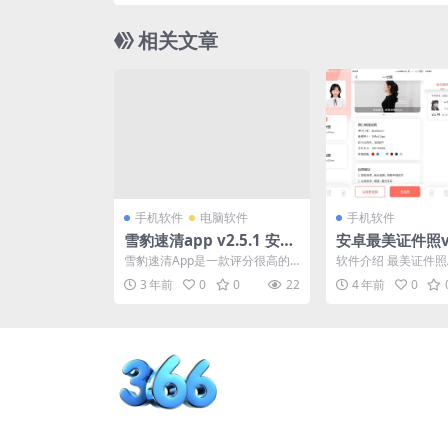
相关文章
手机软件
电脑软件
手机软件
雪豹速清app v2.5.1 安卓
安卓最美证件照v4
13文件管理清理工具
购版
雪豹速清App是一款评分很高的
软件介绍 最美证件照
免费安卓垃圾清理工具,特色功能
可以免费制作证件照
3 年前
0
0
22
4 年前
0
自动扫全盘,扫描速度...
有“在线变更背景”、..