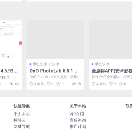
手机软件
软件
手机软件
.5.93内
DxO PhotoLab 6.6.1_Bu
全剧得APP(安卓影
ild_199 中文破解版
v2.0.0 去广告VIP版
App是一款
DxO PhotoLab中文版是一款RA
软件介绍 全剧得app最新
的工具，拥
W图片处理软件的图像增强软件,
款安卓影视软件,全网热
0
43
3 年前
0
0
28
4 年前
0
0
.
通过Pho...
源同步更新,排行榜...
快速导航
关于本站
联
个人中心
VIP介绍
标签云
客服咨询
网址导航
推广计划