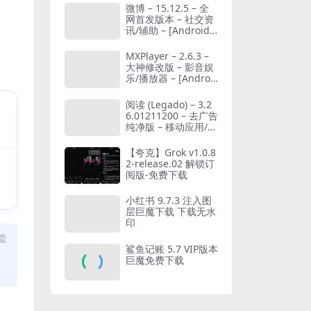
微博 – 15.12.5 – 全
网首发版本 – 社交资
讯/辅助 – [Android]
[夸克网盘/迅雷网盘]
MXPlayer – 2.6.3 –
大神修改版 – 影音娱
乐/播放器 – [Androi
d][夸克网盘/迅雷网
盘]
阅读 (Legado) – 3.2
6.01211200 – 去广告
纯净版 – 移动应用/阅
读 – [Android][夸克
网盘/迅雷网盘]
【夸克】Grok v1.0.8
2-release.02 解锁订
阅版-免费下载
小红书 9.7.3 注入图
层巨魔下载 下载无水
印
盗
鲨鱼记账 5.7 VIP版本
巨魔免费下载