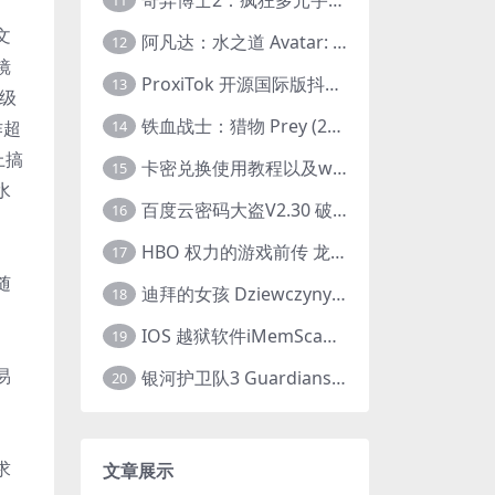
11
文
阿凡达：水之道 Avatar: The Way of Water (2022) 1080p 2k 4k 中文字幕
12
镜
ProxiTok 开源国际版抖音TikTok网页版 国内网络直连
13
级
铁血战士：猎物 Prey (2022) 中英字幕 1080P
作超
14
上搞
卡密兑换使用教程以及windows使用教程
15
水
百度云密码大盗V2.30 破解分享链接提取码
16
HBO 权力的游戏前传 龙之家族 House of the Dragon (2022) 中字 1080P 更新4集
17
随
迪拜的女孩 Dziewczyny z Dubaju (2021) 1080P 中字
18
。
IOS 越狱软件iMemScan version1.2.6 游戏内存修改器
19
易
银河护卫队3 Guardians of the Galaxy Vol. 3 (2023)4K高清资源1080p只分享精品
20
。
求
文章展示