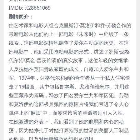
IMDb: tt28661069
剧情简介：
由艺术家和电影人组合克里斯汀·莫洛伊和乔·劳勒合作的
最新电影从他们的上一部电影《未来时》中延续了一条
线索，这部电影深情地调查了爱尔兰动荡的历史。在这
部电影中，他们采用抢劫电影的形式，讲述了罗斯·达格
代尔(伊莫金·普茨饰演)的真实故事，这位年轻的女继承
人反抗她在英国贵族家庭的成长，自愿加入爱尔兰共和
军。1974年，达格代尔和她的合作者从一个私人住宅偷
走了19幅画，其中包括鲁本斯、戈雅和维米尔，并用这
些宝藏作为筹码，释放了四名爱尔兰共和军囚犯。劳勒
和莫洛伊的这部极具氛围的惊悚片将我们带进了令人心
跳停止的“麻烦”中，而波茨饰演的革命者则引人入胜。
在她激进的外表下，我们看到了她的脆弱和内心的动
荡，因为她挣扎于对她打算摧毁的世界的美丽人工制品
的欣赏，以及对她所释放的混乱的恐惧。