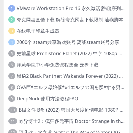
VMware Workstation Pro 16 永久激活密钥(序列号)
1
夸克网盘直链下载 解除夸克网盘下载限制 油猴脚本
2
在线电子印章生成器
3
2000个 steam共享游戏账号 离线steam账号分享
4
史前星球 Prehistoric Planet (2022) 中字 1080p 高清 阿里云盘 2022.5.27已更新全集
5
洋葱学院中小学免费课程集合 云盘下载
6
黑豹2 Black Panther: Wakanda Forever (2022) 高清版
7
OVA巨*エルフ母娘催*#1エルフの国を蹂*する男。汚された女王と姫
8
DeepNude使用方法教程FAQ
9
B级文件 B컷 (2022) 韩国大尺度剧情电影 1080P 中字
10
奇异博士2：疯狂多元宇宙 Doctor Strange in the Multiverse of Madness (2022) 高清版1080p
11
阿凡达：水之道 Avatar: The Way of Water (2022) 1080p 2k 4k 中文字幕
12