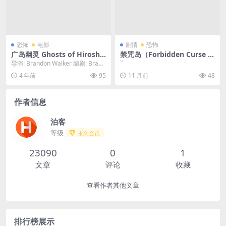
恐怖
电影
剧情
恐怖
广岛幽灵 Ghosts of Hiroshi
禁咒岛（Forbidden Curse Is
ma (2022)
land）-2025-恐怖-免费下载
导演: Brandon Walker 编剧: Brand
``
🏝️传说有一座被“禁咒”封印的
on Walker 主演...
4 年前
95
11 月前
48
岛屿，任何登岛者都将有去无
回。一个探险直播团队为博眼
球强行登岛，结果……直播变
作者信息
成了“死亡实录”🏝️｜
泊客
等级
永久会员
23090
0
1
文章
评论
收藏
查看作者其他文章
排行榜展示