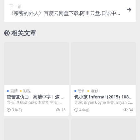
下一篇
《亲密的外人》百度云网盘下载.阿里云盘.日语中
字.(2021)
相关文章
剧情
影视
恐怖
电影
芭蕾复仇曲｜高清中字｜炼狱
诡小孩 Infernal (2015) 1080
已开！为我毕生挚友复仇??大
中字
导演: 李聪贤 编剧: 李聪贤 主演: 全
导演: Bryan Coyne 编剧: Bryan Co
女主爽片，飒爽英姿，全程高
钟瑞 / 金智勋 / 朴有林 类型: ...
yne 主演: Shan...
3 年前
18
4 年前
34
能?【全钟瑞、金智勋｜惊悚
动作】下载