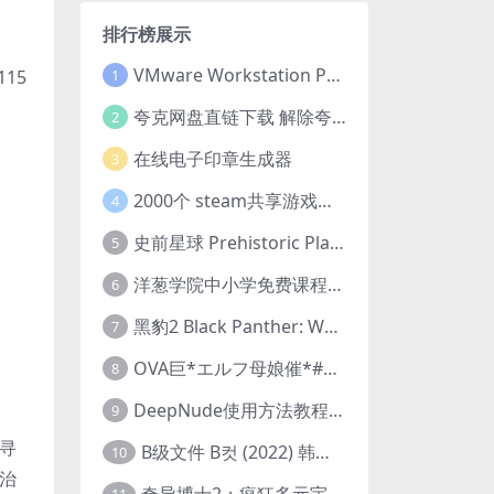
排行榜展示
VMware Workstation Pro 16 永久激活密钥(序列号)
15
1
夸克网盘直链下载 解除夸克网盘下载限制 油猴脚本
2
在线电子印章生成器
3
2000个 steam共享游戏账号 离线steam账号分享
4
史前星球 Prehistoric Planet (2022) 中字 1080p 高清 阿里云盘 2022.5.27已更新全集
5
洋葱学院中小学免费课程集合 云盘下载
6
黑豹2 Black Panther: Wakanda Forever (2022) 高清版
7
OVA巨*エルフ母娘催*#1エルフの国を蹂*する男。汚された女王と姫
8
DeepNude使用方法教程FAQ
9
来寻
B级文件 B컷 (2022) 韩国大尺度剧情电影 1080P 中字
10
乔治
奇异博士2：疯狂多元宇宙 Doctor Strange in the Multiverse of Madness (2022) 高清版1080p