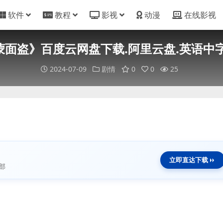
软件
教程
影视
动漫
在线影视
面盗》百度云网盘下载.阿里云盘.英语中字.(
2024-07-09
剧情
0
0
25
立即直达下载
部