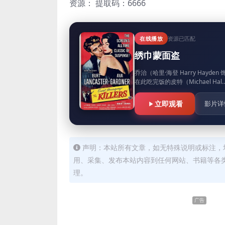
资源：
提取码：6666
在线播放
资源已匹配
绣巾蒙面盗
乔治（哈里·海登 Harry Ha
在此吃完饭的皮特（Michael Hal
立即观看
影片详
声明：本站所有文章，如无特殊说明或标注，
用、采集、发布本站内容到任何网站、书籍等各
理。
广告