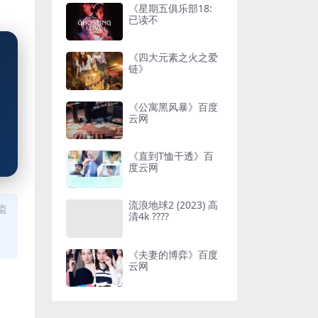
《星期五俱乐部18:
已读不
《四大元素之火之爱
链》
《公寓黑风暴》百度
云网
《直到T恤干透》百
度云网
流浪地球2 (2023) 高
盗
清4k ????
《夫妻的博弈》百度
云网