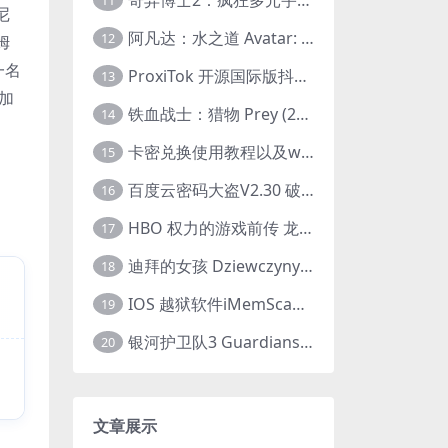
11
尼
阿凡达：水之道 Avatar: The Way of Water (2022) 1080p 2k 4k 中文字幕
12
姆
一名
ProxiTok 开源国际版抖音TikTok网页版 国内网络直连
13
加
铁血战士：猎物 Prey (2022) 中英字幕 1080P
14
卡密兑换使用教程以及windows使用教程
15
百度云密码大盗V2.30 破解分享链接提取码
16
HBO 权力的游戏前传 龙之家族 House of the Dragon (2022) 中字 1080P 更新4集
17
迪拜的女孩 Dziewczyny z Dubaju (2021) 1080P 中字
18
IOS 越狱软件iMemScan version1.2.6 游戏内存修改器
19
银河护卫队3 Guardians of the Galaxy Vol. 3 (2023)4K高清资源1080p只分享精品
20
文章展示