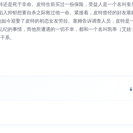
特还是死于非命。皮特生前买过一份保险，受益人是一个名叫奎
陷入抑郁想要自杀之际救过他一命。紧接着，皮特曾经的好友塞
出了水面，他如今迎娶了皮特的初恋女友劳拉。塞姆告诉调查人员，皮特是
乱纪的事情，而他所遭遇的一切不幸，都和一个名叫凯蒂（艾娃·
的干系。