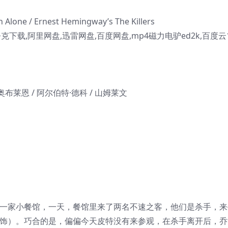
ne / Ernest Hemingway’s The Killers
下载,阿里网盘,迅雷网盘,百度网盘,mp4磁力电驴ed2k,百度云1
·奥布莱恩 / 阿尔伯特·德科 / 山姆莱文
饰）经营着一家小餐馆，一天，餐馆里来了两名不速之客，他们是杀手，
ale 饰）。巧合的是，偏偏今天皮特没有来参观，在杀手离开后，