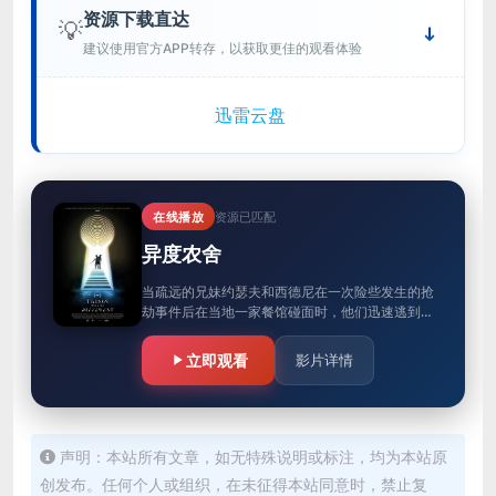
资源下载直达
💡
建议使用官方APP转存，以获取更佳的观看体验
迅雷云盘
在线播放
资源已匹配
异度农舍
当疏远的兄妹约瑟夫和西德尼在一次险些发生的抢
劫事件后在当地一家餐馆碰面时，他们迅速逃到一
座废弃的农舍，这座农舍将他们传送到了另一个时
间，以逃避当地警察的追捕。但…
立即观看
影片详情
声明：本站所有文章，如无特殊说明或标注，均为本站原
创发布。任何个人或组织，在未征得本站同意时，禁止复