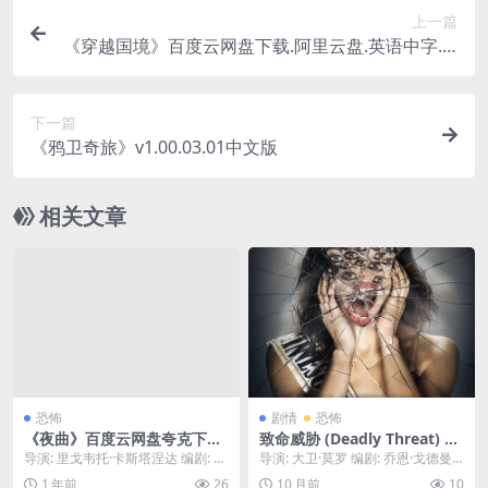
上一篇
《穿越国境》百度云网盘下载.阿里云盘.英语中字.(2
009)
下一篇
《鸦卫奇旅》v1.00.03.01中文版
相关文章
恐怖
剧情
恐怖
《夜曲》百度云网盘夸克下载.
致命威胁 (Deadly Threat) –
阿里云盘.中字.(2024)
2025 – 惊悚 – 夸克网盘/百度
导演: 里戈韦托·卡斯塔涅达 编剧: 里
导演: 大卫·莫罗 编剧: 乔恩·戈德曼
网盘免费下载📲（2025恐怖
戈韦托·卡斯塔涅达 资源下载：夜曲
资源下载：致命威胁下载阿里云盘,
1 年前
26
10 月前
10