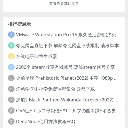
查看作者其他文章
排行榜展示
VMware Workstation Pro 16 永久激活密钥(序列号)
1
夸克网盘直链下载 解除夸克网盘下载限制 油猴脚本
2
在线电子印章生成器
3
2000个 steam共享游戏账号 离线steam账号分享
4
史前星球 Prehistoric Planet (2022) 中字 1080p 高清 阿里云盘 2022.5.27已更新全集
5
洋葱学院中小学免费课程集合 云盘下载
6
黑豹2 Black Panther: Wakanda Forever (2022) 高清版
7
OVA巨*エルフ母娘催*#1エルフの国を蹂*する男。汚された女王と姫
8
DeepNude使用方法教程FAQ
9