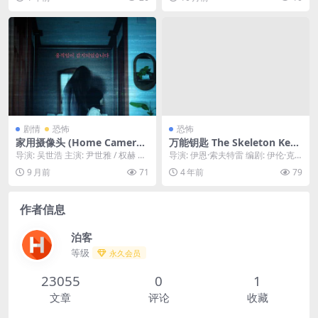
片）一个女人收到一条来自未
下载阿...
百度云...
知号码的“致命威胁”信息，她
必须在倒计时结束前，找出这
个威胁她生命的人。📲｜ US
剧情
恐怖
恐怖
家用摄像头 (Home Camera)
万能钥匙 The Skeleton Key
– 2025 – 惊悚/恐怖 – 夸克网
(2005) 中字 1080P
导演: 吴世浩 主演: 尹世雅 / 权赫 类
导演: 伊恩·索夫特雷 编剧: 伊伦·克
盘/百度网盘免费下载 📹（20
型: 恐怖 资源下载：家用摄像头下
鲁格 主演: 凯特·哈德森 / 吉娜·罗...
9 月前
71
4 年前
79
25恐怖片）一个家庭安装了
载...
“家用摄像头”以保安全，却反
被黑客入侵，摄像头记录下了
作者信息
他们被监视和折磨的恐怖过
程。📹｜ US
泊客
等级
永久会员
23055
0
1
文章
评论
收藏