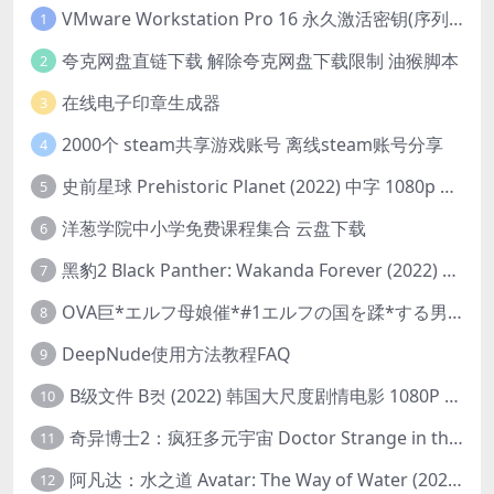
VMware Workstation Pro 16 永久激活密钥(序列号)
1
夸克网盘直链下载 解除夸克网盘下载限制 油猴脚本
2
在线电子印章生成器
3
2000个 steam共享游戏账号 离线steam账号分享
4
史前星球 Prehistoric Planet (2022) 中字 1080p 高清 阿里云盘 2022.5.27已更新全集
5
洋葱学院中小学免费课程集合 云盘下载
6
黑豹2 Black Panther: Wakanda Forever (2022) 高清版
7
OVA巨*エルフ母娘催*#1エルフの国を蹂*する男。汚された女王と姫
8
DeepNude使用方法教程FAQ
9
B级文件 B컷 (2022) 韩国大尺度剧情电影 1080P 中字
10
奇异博士2：疯狂多元宇宙 Doctor Strange in the Multiverse of Madness (2022) 高清版1080p
11
阿凡达：水之道 Avatar: The Way of Water (2022) 1080p 2k 4k 中文字幕
12