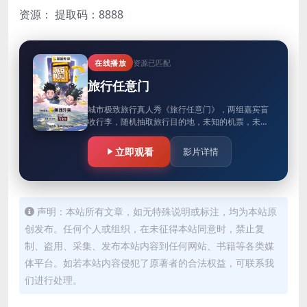
资源：
提取码：8888
在线播放
资源已匹配
旅行任意门
城市极致旅行真人秀《旅行任意门》，两组嘉宾盲
收行李，随机抽取旅行目的地，未知的机票，未知
的高铁票，没有目的盲盒旅行，抽到哪去哪。极好
和极差两种旅行经费的戏剧化冲…
立即观看
影片详情
声明：本站所有文章，如无特殊说明或标注，均为本站原
创发布。任何个人或组织，在未征得本站同意时，禁止复
制、盗用、采集、发布本站内容到任何网站、书籍等各类媒
体平台。如若本站内容侵犯了原著者的合法权益，可联系我
们进行处理。