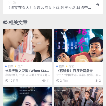
下一篇
《凋零在春天》百度云网盘下载.阿里云盘.日语中
字.(2023)
相关文章
剧集
国产
剧集
综艺
当星光坠入花海 (When Starli
《标错参》百度云网盘夸
ght Falls into the Sea of Fl
导演: 徐飞 主演: 宋依珊 / 柯淳 / 赵
1987 / 中国香港 / 喜剧 / 犯罪。在
owers) – 2025 – 短剧/爱情 –
子络 / 王斌光年 / 禹荷 / ...
一家珠宝贸易公司工作的肥丁（洪
10 月前
11
2 月前
2
夸克网盘/百度网盘免费下载
金宝...
🌸（短剧）一位跌入谷底的顶
流明星，在隐匿身份期间，与
一位坚韧的乡村花艺师相遇，
两人在花海中相互治愈，重拾
梦想。🌸｜ CN