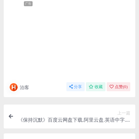
广告
泊客
分享
收藏
点赞(
0
)
上一篇
《保持沉默》百度云网盘下载.阿里云盘.英语中字.(2
024)