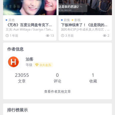
其他
剧集
影视
《咒布》百度云网盘夸克下载.
下饭神综来了！《这是我的西
阿里云盘.中字.(2009)
游2》 2026 中文字幕 未删减
主演: Aun Wittaya / Isariya / Tanya
国民奇幻IP少年成长真人秀综艺，
限时转存
res / N...
以经典西游IP为蓝本，历经十世副
1 年前
13
3 月前
2
本，挑战81个脑...
作者信息
泊客
等级
永久会员
23055
0
1
文章
评论
收藏
查看作者其他文章
排行榜展示