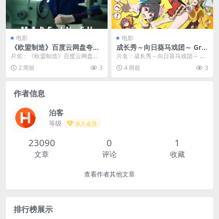
电影
电影
《欧盟制造》百度云网盘夸克
成长秀～向日葵马戏团～ Gro
下载.阿里云盘.中字.(2025)
w Up Show～向日葵马戏团
片名：《欧盟制造》百度云网盘夸
片名：成长秀～向日葵马戏团～ Gr
～
克下载.阿里云盘.中字.(2025) 分
ow Up Show～向日葵马戏团～ 分
2 周前
3
4 周前
3
类：电影 ...
类：电...
作者信息
泊客
等级
永久会员
23090
0
1
文章
评论
收藏
查看作者其他文章
排行榜展示