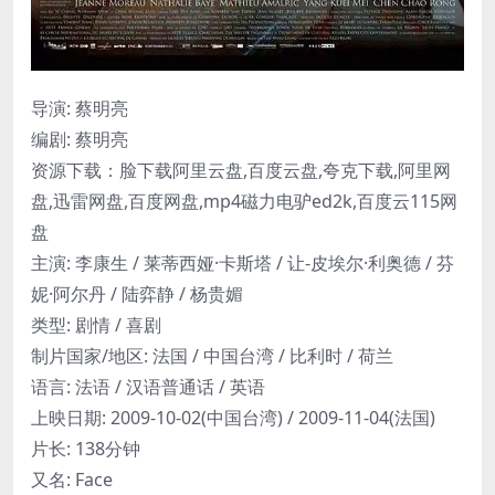
导演: 蔡明亮
编剧: 蔡明亮
资源下载：脸下载阿里云盘,百度云盘,夸克下载,阿里网
盘,迅雷网盘,百度网盘,mp4磁力电驴ed2k,百度云115网
盘
主演: 李康生 / 莱蒂西娅·卡斯塔 / 让-皮埃尔·利奥德 / 芬
妮·阿尔丹 / 陆弈静 / 杨贵媚
类型: 剧情 / 喜剧
制片国家/地区: 法国 / 中国台湾 / 比利时 / 荷兰
语言: 法语 / 汉语普通话 / 英语
上映日期: 2009-10-02(中国台湾) / 2009-11-04(法国)
片长: 138分钟
又名: Face