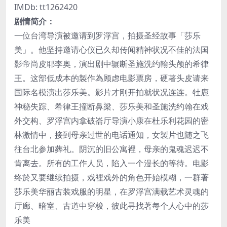
IMDb: tt1262420
剧情简介：
一位台湾导演被邀请到罗浮宫，拍摄圣经故事「莎乐
美」。他坚持邀请心仪已久却传闻精神状况不佳的法国
影帝尚皮耶李奥，演出剧中辗断圣施洗约翰头颅的希律
王。这部低成本的製作為顾虑电影票房，硬著头皮请来
国际名模演出莎乐美。影片才刚开拍就状况连连。牡鹿
神秘失踪、希律王撞断鼻梁、莎乐美和圣施洗约翰在戏
外交构、罗浮宫内拿破崙厅导演小康在杜乐利花园的密
林激情中，接到母亲过世的电话通知，女製片也随之飞
往台北参加葬礼。阴沉的旧公寓裡，母亲的鬼魂迟迟不
肯离去。所有的工作人员，陷入一个漫长的等待。电影
终於又要继续拍摄，戏裡戏外的角色开始模糊，一群著
莎乐美华丽古装戏服的明星，在罗浮宫满载艺术灵魂的
厅廊、暗室、古道中穿梭，彼此寻找著每个人心中的莎
乐美