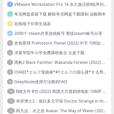
VMware Workstation Pro 16 永久激活密钥(序列号)
1
夸克网盘直链下载 解除夸克网盘下载限制 油猴脚本
2
在线电子印章生成器
3
2000个 steam共享游戏账号 离线steam账号分享
4
史前星球 Prehistoric Planet (2022) 中字 1080p 高清 阿里云盘 2022.5.27已更新全集
5
洋葱学院中小学免费课程集合 云盘下载
6
黑豹2 Black Panther: Wakanda Forever (2022) 高清版
7
OVA巨*エルフ母娘催*#1エルフの国を蹂*する男。汚された女王と姫
8
DeepNude使用方法教程FAQ
9
B级文件 B컷 (2022) 韩国大尺度剧情电影 1080P 中字
10
奇异博士2：疯狂多元宇宙 Doctor Strange in the Multiverse of Madness (2022) 高清版1080p
11
阿凡达：水之道 Avatar: The Way of Water (2022) 1080p 2k 4k 中文字幕
12