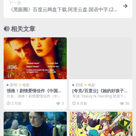
下一篇
《黑眼圈》百度云网盘下载.阿里云盘.国语中字.(20
06)
相关文章
剧情
电影
剧情
电影
强推！剧情爱情佳作《中国
[夸克/百度云]《她的好孩子名
匣》1997法国日本美国合拍版
单》-2024-1080P节日合家欢-
片名：强推！剧情爱情佳作《中国
导演: Stacey N. Harding 资源下
全集资源 中英双语
喜剧/家庭-[US]
匣》1997法国日本美国合拍版全集
载：她的好孩子名单下载阿里云
2 月前
3
8 月前
56
资源 中英双语 ...
盘...