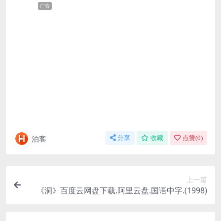
广告
泊客
分享
收藏
点赞(
0
)
上一篇
《洞》百度云网盘下载.阿里云盘.国语中字.(1998)