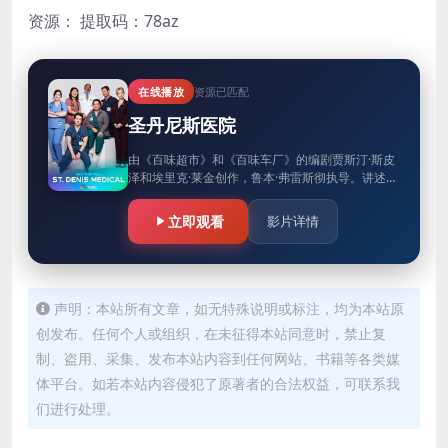
资源：
提取码：78az
在线播放
资源已匹配
圣丹尼斯医院
由《百味超市》和《百味车厂》的编剧贾斯汀·斯皮
泽和埃里克·莱金创作，鲁本·弗雷斯彻执导。讲述了
一个位于俄勒冈州资金、人手不足的医院，那里的
医生和护士们尽力治疗病…
立即观看
影片详情
声明：本站所有文章，如无特殊说明或标注，均为本站原
创发布。任何个人或组织，在未征得本站同意时，禁止复
制、盗用、采集、发布本站内容到任何网站、书籍等各类媒
体平台。如若本站内容侵犯了原著者的合法权益，可联系我
们进行处理。