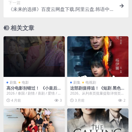
下一篇
《未来的选择》百度云网盘下载.阿里云盘.韩语中
字.(2013)
相关文章
剧集
电影
剧集
电视剧
高分电影别错过！ 《小皇后》
这部剧值得追！《短剧 黑色焰
百度云网盘夸克 .阿里云盘. 20
火 41集 朱时茂》
2026 / 泰国 / 剧情 / 喜剧 / 爱情 / 历
2026。从列表页批量提取详情页后
26 中字 热播必收 未删减 限时
史。平民丽娜，以无人认可...
创建的自动处理任务
4 月前
3
3 月前
2
转存