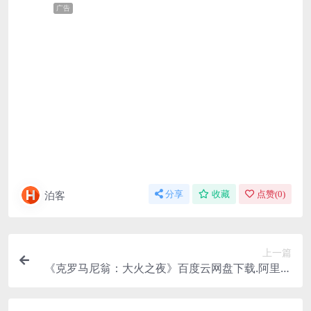
广告
泊客
分享
收藏
点赞(
0
)
上一篇
《克罗马尼翁：大火之夜》百度云网盘下载.阿里云
盘.中字.(2024)