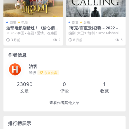
剧集
电影
剧集
影视
这部电影别错过！《偷心俏冤
[夸克/百度云]召唤 – 2022 – 1
家》
080P秒开无压力 – 剧情/犯罪/
2026 / 泰国 / 喜剧 / 爱情。在泰国
编剧: 大卫·E·凯利 / Dror Mishani
悬疑 -[US]
最大的奶牛场，一位年轻女子必须
资源下载：召唤下载阿里云盘...
3 月前
2
8 月前
5
应对...
作者信息
泊客
等级
永久会员
23090
0
1
文章
评论
收藏
查看作者其他文章
排行榜展示