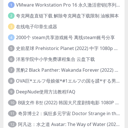
VMware Workstation Pro 16 永久激活密钥(序列号)
1
夸克网盘直链下载 解除夸克网盘下载限制 油猴脚本
2
在线电子印章生成器
3
2000个 steam共享游戏账号 离线steam账号分享
4
史前星球 Prehistoric Planet (2022) 中字 1080p 高清 阿里云盘 2022.5.27已更新全集
5
洋葱学院中小学免费课程集合 云盘下载
6
黑豹2 Black Panther: Wakanda Forever (2022) 高清版
7
OVA巨*エルフ母娘催*#1エルフの国を蹂*する男。汚された女王と姫
8
DeepNude使用方法教程FAQ
9
B级文件 B컷 (2022) 韩国大尺度剧情电影 1080P 中字
10
奇异博士2：疯狂多元宇宙 Doctor Strange in the Multiverse of Madness (2022) 高清版1080p
11
阿凡达：水之道 Avatar: The Way of Water (2022) 1080p 2k 4k 中文字幕
12