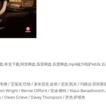
夸克下载,阿里网盘,迅雷网盘,百度网盘,mp4磁力电驴ed2k,百
韦佛 / 艾瑞克·巴纳 / 多米尼克·皮侬 / 尼克·凯夫 / 玛格达·苏班斯基
n Wright / Bernie Clifford / 安迪·赖特 / Klaus Banadinovich 
apsis / Owen Grieve / Davey Thompson / 罗杰·萨维奇