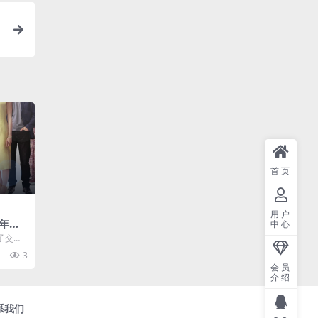
.
首页
用户
年纪
中心
 限时
子交了
己之前
3
.
会员
介绍
系我们