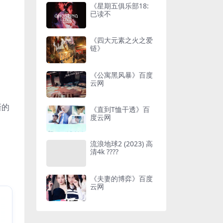
《星期五俱乐部18:
已读不
《四大元素之火之爱
链》
《公寓黑风暴》百度
云网
新的
《直到T恤干透》百
度云网
流浪地球2 (2023) 高
清4k ????
《夫妻的博弈》百度
云网