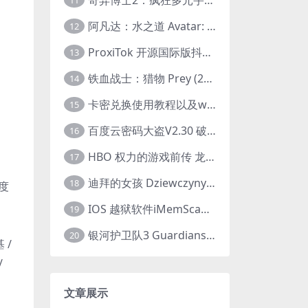
11
阿凡达：水之道 Avatar: The Way of Water (2022) 1080p 2k 4k 中文字幕
12
ProxiTok 开源国际版抖音TikTok网页版 国内网络直连
13
铁血战士：猎物 Prey (2022) 中英字幕 1080P
14
卡密兑换使用教程以及windows使用教程
15
百度云密码大盗V2.30 破解分享链接提取码
16
HBO 权力的游戏前传 龙之家族 House of the Dragon (2022) 中字 1080P 更新4集
17
迪拜的女孩 Dziewczyny z Dubaju (2021) 1080P 中字
18
度
IOS 越狱软件iMemScan version1.2.6 游戏内存修改器
19
银河护卫队3 Guardians of the Galaxy Vol. 3 (2023)4K高清资源1080p只分享精品
20
 /
/
文章展示