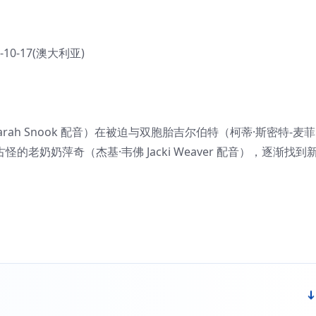
4-10-17(澳大利亚)
rah Snook 配音）在被迫与双胞胎吉尔伯特（柯蒂·斯密特-麦菲
识了古怪的老奶奶萍奇（杰基·韦佛 Jacki Weaver 配音），逐渐找到