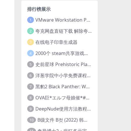
排行榜展示
VMware Workstation Pro 16 永久激活密钥(序列号)
1
夸克网盘直链下载 解除夸克网盘下载限制 油猴脚本
2
在线电子印章生成器
3
2000个 steam共享游戏账号 离线steam账号分享
4
史前星球 Prehistoric Planet (2022) 中字 1080p 高清 阿里云盘 2022.5.27已更新全集
5
洋葱学院中小学免费课程集合 云盘下载
6
黑豹2 Black Panther: Wakanda Forever (2022) 高清版
7
OVA巨*エルフ母娘催*#1エルフの国を蹂*する男。汚された女王と姫
8
DeepNude使用方法教程FAQ
9
B级文件 B컷 (2022) 韩国大尺度剧情电影 1080P 中字
10
奇异博士2：疯狂多元宇宙 Doctor Strange in the Multiverse of Madness (2022) 高清版1080p