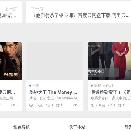
上一篇
下一篇
.韩语中
《他们射杀了钢琴师》百度云网盘下载.阿里云盘
.(2023)
英语中字.(2022)
电影
影视
电影
度云网盘
伪钞之王 The Money Ma
最近挖到宝了！《周
.中字.
ker
念日》 2025 未删减
百度云网盘
片名：伪钞之王 The Money Ma
联系紧密的一家人中的儿
转存
.(2026)
ker 分类：电影 详情介绍 《伪钞
新女友，母亲随后发现自
0
3
5 天前
0
0
3
2 月前
0
0
之王...
见过这个女子，“她的思想..
快速导航
关于本站
联