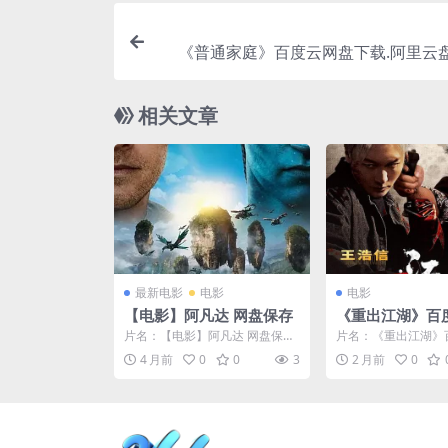
《普通家庭》百度云网盘下载.阿里云盘
字
相关文章
最新电影
电影
电影
【电影】阿凡达 网盘保存
《重出江湖》百
夸克下载.阿里云盘
片名：【电影】阿凡达 网盘保存
片名：《重出江湖》
(2026)
分类：电影 详情介绍 IMDb: tt16
夸克下载.阿里云盘.中字
4 月前
0
0
3
2 月前
0
300...
分类：电影 ...