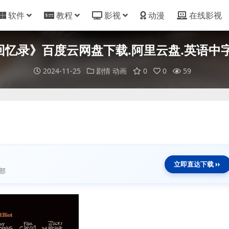
软件
教程
影视
动漫
在线影视
忆录》百度云网盘下载.阿里云盘.英语中字.(
2024-11-25
剧情
动画
0
0
59
立即直达下载
部