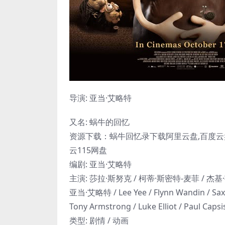
导演: 亚当·艾略特
又名: 蜗牛的回忆
资源下载：蜗牛回忆录下载阿里云盘,百度云盘,
云115网盘
编剧: 亚当·艾略特
主演: 莎拉·斯努克 / 柯蒂·斯密特-麦菲 / 杰基·
亚当·艾略特 / Lee Yee / Flynn Wandin / Saxo
Tony Armstrong / Luke Elliot / Paul C
类型: 剧情 / 动画