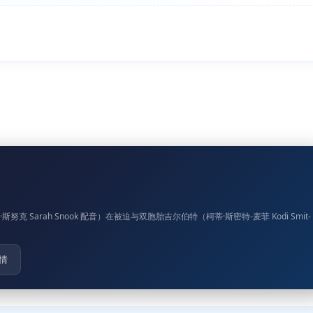
 Sarah Snook 配音）在被迫与双胞胎吉尔伯特（柯蒂·斯密特-麦菲 Kodi Smit-
情