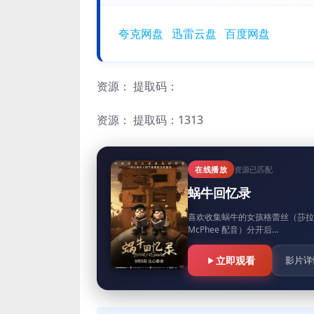
夸克网盘
迅雷云盘
百度网盘
资源：
提取码：
资源：
提取码：1313
在线播放
资源已匹配
蜗牛回忆录
喜欢收集蜗牛的女孩格蕾丝（莎拉·斯努克
McPhee 配音）分开后…
立即观看
影片详