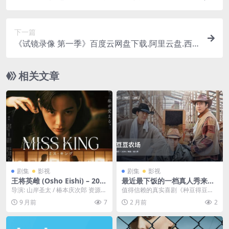
24)
下一篇
《试镜录像 第一季》百度云网盘下载.阿里云盘.西
班牙语中字.(2023)
相关文章
剧集
影视
剧集
影视
王将英雌 (Osho Eishi) – 202
最近最下饭的一档真人秀来
5 – 剧情/动作 – 1080P清晰度
了！《豆豆农场》 2026 中文
导演: 山岸圣太 / 椿本庆次郎 资源下
值得信赖的真实喜剧《种豆得豆》
大幅升级 – 夸克网盘/百度网
字幕 未删减 限时转存
载：王将英雌下载阿里云盘,百度云
系列强势回归！这次，他们来到了
9 月前
7
2 月前
2
盘免费下载
盘,免费...
农场。真朋友三人组李...