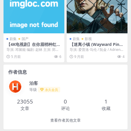
剧集
国产
剧集
影视
【4K电视剧】在你眉梢种红豆
【迷离小镇 (Wayward Pine
(2026)更新15集 4K国语中字
s) – 2015 – 科幻/悬疑/惊悚 –
导演: 邓展能 编剧: 赵林 主演: 郑业
导演: 爱普洛·马伦 / 阮金 / Adrienne
【郑业成/赵晴】
夸克网盘免费下载】🌲一名特
成 / 赵晴 / 邓孝慈 / 傅冬暖 ...
Mitchell 又名: ...
5 月前
6
9 月前
4
工在爱达荷州一个田园诗般的
小镇醒来，却发现自己被困其
中，无法与外界联系，小镇背
作者信息
后隐藏着可怕的秘密。🌲｜
[US]
泊客
等级
永久会员
23055
0
1
文章
评论
收藏
查看作者其他文章