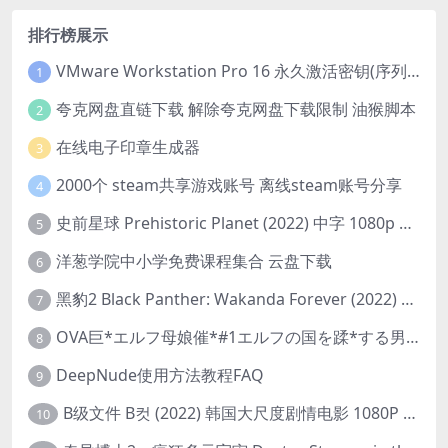
排行榜展示
VMware Workstation Pro 16 永久激活密钥(序列号)
1
夸克网盘直链下载 解除夸克网盘下载限制 油猴脚本
2
在线电子印章生成器
3
2000个 steam共享游戏账号 离线steam账号分享
4
史前星球 Prehistoric Planet (2022) 中字 1080p 高清 阿里云盘 2022.5.27已更新全集
5
洋葱学院中小学免费课程集合 云盘下载
6
黑豹2 Black Panther: Wakanda Forever (2022) 高清版
7
OVA巨*エルフ母娘催*#1エルフの国を蹂*する男。汚された女王と姫
8
DeepNude使用方法教程FAQ
9
B级文件 B컷 (2022) 韩国大尺度剧情电影 1080P 中字
10