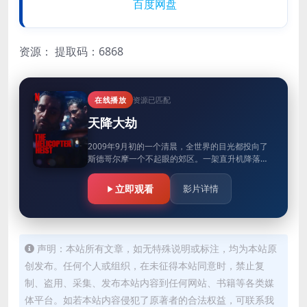
百度网盘
资源：
提取码：6868
在线播放
资源已匹配
天降大劫
2009年9月初的一个清晨，全世界的目光都投向了
斯德哥尔摩一个不起眼的郊区。一架直升机降落在
该国最安全的现金仓库的屋顶上，警方只能眼睁睁
地看着劫匪带着数百万美元…
立即观看
影片详情
声明：本站所有文章，如无特殊说明或标注，均为本站原
创发布。任何个人或组织，在未征得本站同意时，禁止复
制、盗用、采集、发布本站内容到任何网站、书籍等各类媒
体平台。如若本站内容侵犯了原著者的合法权益，可联系我