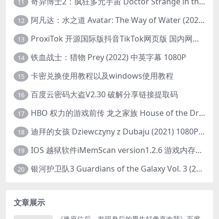
奇异博士2：疯狂多元宇宙 Doctor Strange in the Multiverse of Madness (2022) 高清版1080p
11
阿凡达：水之道 Avatar: The Way of Water (2022) 1080p 2k 4k 中文字幕
12
ProxiTok 开源国际版抖音TikTok网页版 国内网络直连
13
铁血战士：猎物 Prey (2022) 中英字幕 1080P
14
卡密兑换使用教程以及windows使用教程
15
百度云密码大盗V2.30 破解分享链接提取码
16
HBO 权力的游戏前传 龙之家族 House of the Dragon (2022) 中字 1080P 更新4集
17
迪拜的女孩 Dziewczyny z Dubaju (2021) 1080P 中字
18
IOS 越狱软件iMemScan version1.2.6 游戏内存修改器
19
银河护卫队3 Guardians of the Galaxy Vol. 3 (2023)4K高清资源1080p只分享精品
20
文章展示
《换座位后，发现身后的男生好像喜欢我》百度