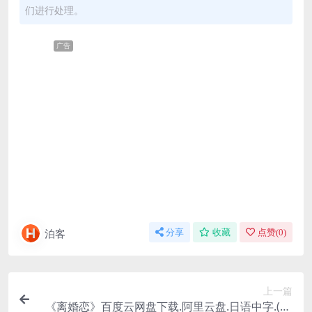
们进行处理。
广告
泊客
分享
收藏
点赞(
0
)
上一篇
《离婚恋》百度云网盘下载.阿里云盘.日语中字.(20