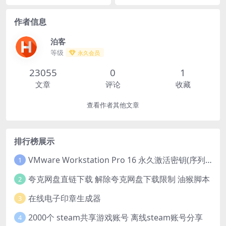
属精品！用顶级的国漫制作，
再现了魏无羡与蓝忘机荡气回
作者信息
肠的传奇故事，每一帧都是壁
纸！✨｜
泊客
等级
永久会员
23055
0
1
文章
评论
收藏
查看作者其他文章
排行榜展示
VMware Workstation Pro 16 永久激活密钥(序列号)
1
夸克网盘直链下载 解除夸克网盘下载限制 油猴脚本
2
在线电子印章生成器
3
2000个 steam共享游戏账号 离线steam账号分享
4