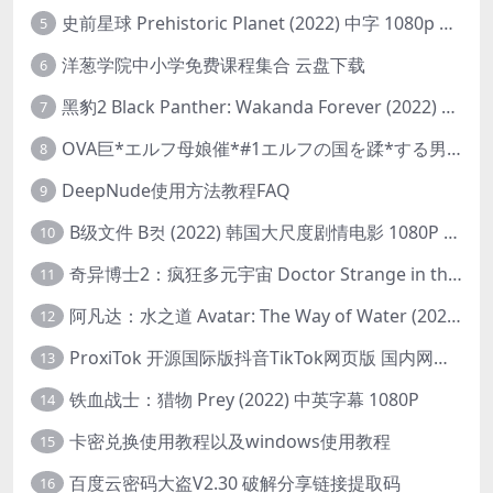
史前星球 Prehistoric Planet (2022) 中字 1080p 高清 阿里云盘 2022.5.27已更新全集
5
洋葱学院中小学免费课程集合 云盘下载
6
黑豹2 Black Panther: Wakanda Forever (2022) 高清版
7
OVA巨*エルフ母娘催*#1エルフの国を蹂*する男。汚された女王と姫
8
DeepNude使用方法教程FAQ
9
B级文件 B컷 (2022) 韩国大尺度剧情电影 1080P 中字
10
奇异博士2：疯狂多元宇宙 Doctor Strange in the Multiverse of Madness (2022) 高清版1080p
11
阿凡达：水之道 Avatar: The Way of Water (2022) 1080p 2k 4k 中文字幕
12
ProxiTok 开源国际版抖音TikTok网页版 国内网络直连
13
铁血战士：猎物 Prey (2022) 中英字幕 1080P
14
卡密兑换使用教程以及windows使用教程
15
百度云密码大盗V2.30 破解分享链接提取码
16