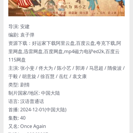
导演: 安建
编剧: 袁子弹
资源下载：好运家下载阿里云盘,百度云盘,夸克下载,阿
里网盘,迅雷网盘,百度网盘,mp4磁力电驴ed2k,百度云
115网盘
主演: 张小斐 / 佟大为 / 陈小艺 / 郭涛 / 马思超 / 隋俊波 /
于毅 / 胡意旋 / 徐百慧 / 岳红 / 袁文康
类型: 剧情
制片国家/地区: 中国大陆
语言: 汉语普通话
首播: 2024-12-01(中国大陆)
集数: 40
又名: Once Again