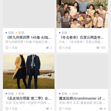
剧集
影视
剧集
《烬九州第四季 145集 AI短
《冬去春来》百度云网盘夸克
剧》 2026建议先转存再看 夸
下载.阿里云盘.中字.(2026)
烬九州第四季 145集 AI短剧已更新
片名：《冬去春来》百度云网盘夸
克网盘高清资源
高清资源，支持夸克网盘保存，资
克下载.阿里云盘.中字.(2026) 分
1 月前
2
5 月前
133
源入口持续维...
类：剧集 ...
剧集
影视
剧集
动画
《圣皮埃尔罪案 第二季》全集
魔道祖师(Grandmaster of D
免费下载-2025-全平台热门搜
emonic Cultivation)-2018-
主演: 艾伦·霍科 / 约瑟芬·约伯特 类
导演: 熊可 又名: 魔道祖师 羡云篇 /
索 – 犯罪/悬疑 – [FR][夸克网
至今-动画/奇幻-免费下载 动画
型: 剧情 / 犯罪 资源下载：圣皮埃...
魔道祖师动画版 第二季 资源下载：
7 月前
7
1 年前
4
盘/百度网盘]
版《陈情令》，视美出品，必
魔...