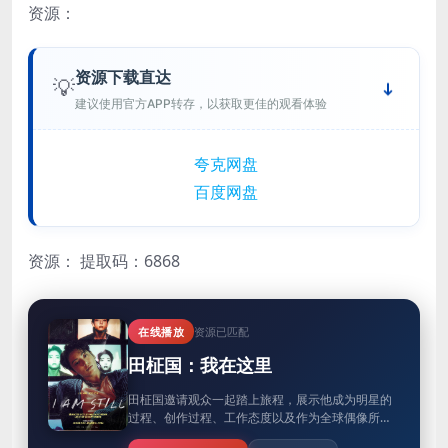
资源：
资源下载直达
💡
建议使用官方APP转存，以获取更佳的观看体验
夸克网盘
百度网盘
资源：
提取码：6868
在线播放
资源已匹配
田柾国：我在这里
田柾国邀请观众一起踏上旅程，展示他成为明星的
过程、创作过程、工作态度以及作为全球偶像所面
临的挑战。节目中将包含未公开的影像、采访和令