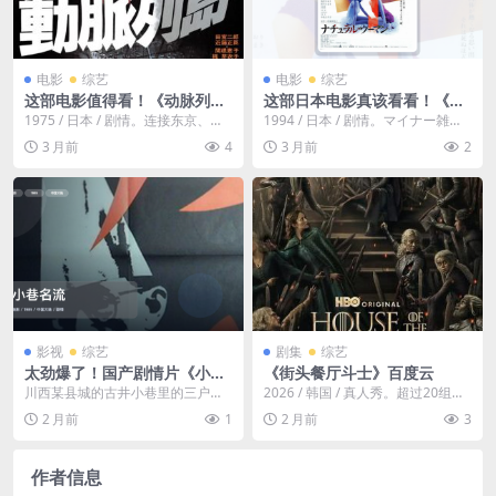
电影
综艺
电影
综艺
这部电影值得看！《动脉列
这部日本电影真该看看！《本
岛》
色女人》 1994 中文字幕 夸克
1975 / 日本 / 剧情。连接东京、中
1994 / 日本 / 剧情。マイナー雑誌
网盘 未删减 限时转存
京、近畿三大都市圈的铁路运输大
の漫画家で25歳の容子は世間から
3 月前
4
3 月前
2
动脉——...
身を隠...
影视
综艺
剧集
综艺
太劲爆了！国产剧情片《小巷
《街头餐厅斗士》百度云
名流》 1985 中文字幕 未删减
川西某县城的古井小巷里的三户人
2026 / 韩国 / 真人秀。超过20组参
限时转存
家——开工艺美术社卖花圈的司马
赛队伍，集结顶尖明星主厨与尚未
2 月前
1
2 月前
3
寿仙，开旧衣铺的卓寡...
被发掘...
作者信息