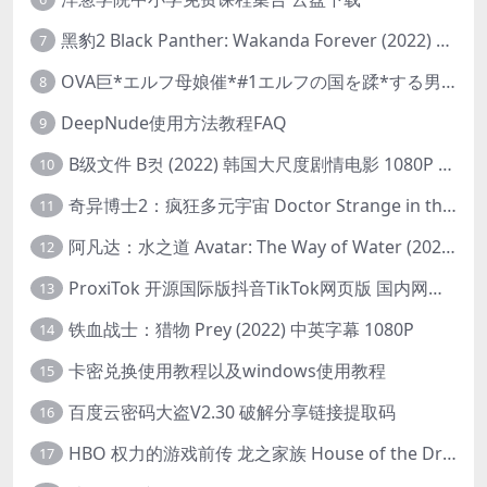
黑豹2 Black Panther: Wakanda Forever (2022) 高清版
7
OVA巨*エルフ母娘催*#1エルフの国を蹂*する男。汚された女王と姫
8
DeepNude使用方法教程FAQ
9
B级文件 B컷 (2022) 韩国大尺度剧情电影 1080P 中字
10
奇异博士2：疯狂多元宇宙 Doctor Strange in the Multiverse of Madness (2022) 高清版1080p
11
阿凡达：水之道 Avatar: The Way of Water (2022) 1080p 2k 4k 中文字幕
12
ProxiTok 开源国际版抖音TikTok网页版 国内网络直连
13
铁血战士：猎物 Prey (2022) 中英字幕 1080P
14
卡密兑换使用教程以及windows使用教程
15
百度云密码大盗V2.30 破解分享链接提取码
16
HBO 权力的游戏前传 龙之家族 House of the Dragon (2022) 中字 1080P 更新4集
17