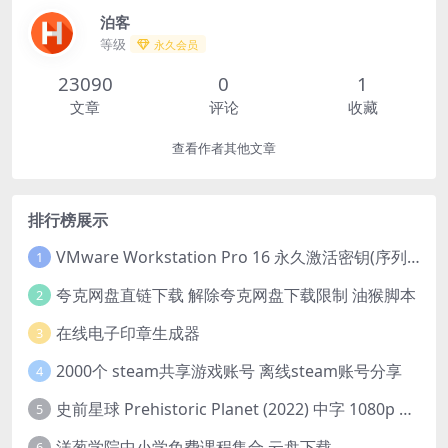
泊客
等级
永久会员
23090
0
1
文章
评论
收藏
查看作者其他文章
排行榜展示
VMware Workstation Pro 16 永久激活密钥(序列号)
1
夸克网盘直链下载 解除夸克网盘下载限制 油猴脚本
2
在线电子印章生成器
3
2000个 steam共享游戏账号 离线steam账号分享
4
史前星球 Prehistoric Planet (2022) 中字 1080p 高清 阿里云盘 2022.5.27已更新全集
5
洋葱学院中小学免费课程集合 云盘下载
6