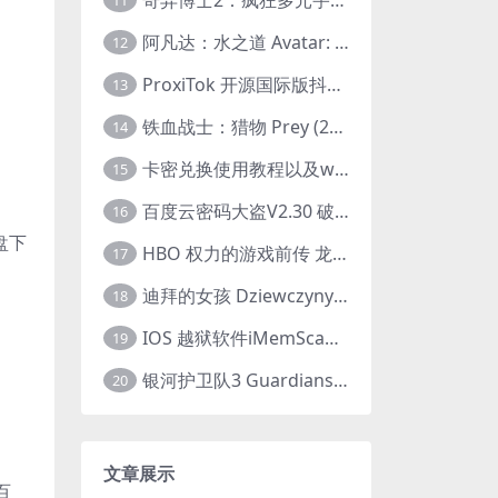
11
阿凡达：水之道 Avatar: The Way of Water (2022) 1080p 2k 4k 中文字幕
12
ProxiTok 开源国际版抖音TikTok网页版 国内网络直连
13
铁血战士：猎物 Prey (2022) 中英字幕 1080P
14
卡密兑换使用教程以及windows使用教程
15
百度云密码大盗V2.30 破解分享链接提取码
16
盘下
HBO 权力的游戏前传 龙之家族 House of the Dragon (2022) 中字 1080P 更新4集
17
迪拜的女孩 Dziewczyny z Dubaju (2021) 1080P 中字
18
IOS 越狱软件iMemScan version1.2.6 游戏内存修改器
19
银河护卫队3 Guardians of the Galaxy Vol. 3 (2023)4K高清资源1080p只分享精品
20
文章展示
百