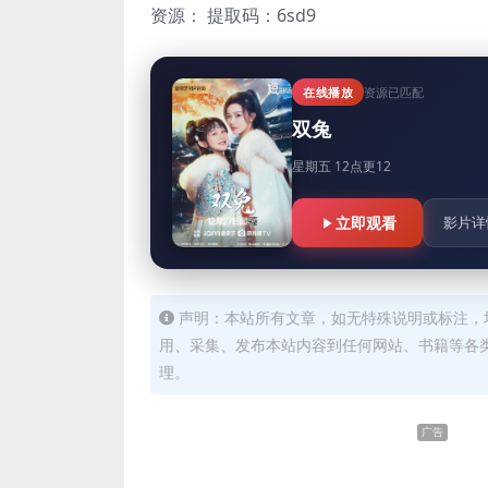
资源：
提取码：6sd9
在线播放
资源已匹配
双兔
星期五 12点更12
立即观看
影片详
声明：本站所有文章，如无特殊说明或标注，
用、采集、发布本站内容到任何网站、书籍等各
理。
广告