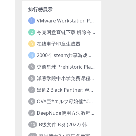
排行榜展示
VMware Workstation Pro 16 永久激活密钥(序列号)
1
夸克网盘直链下载 解除夸克网盘下载限制 油猴脚本
2
在线电子印章生成器
3
2000个 steam共享游戏账号 离线steam账号分享
4
史前星球 Prehistoric Planet (2022) 中字 1080p 高清 阿里云盘 2022.5.27已更新全集
5
洋葱学院中小学免费课程集合 云盘下载
6
黑豹2 Black Panther: Wakanda Forever (2022) 高清版
7
OVA巨*エルフ母娘催*#1エルフの国を蹂*する男。汚された女王と姫
8
DeepNude使用方法教程FAQ
9
B级文件 B컷 (2022) 韩国大尺度剧情电影 1080P 中字
10
奇异博士2：疯狂多元宇宙 Doctor Strange in the Multiverse of Madness (2022) 高清版1080p