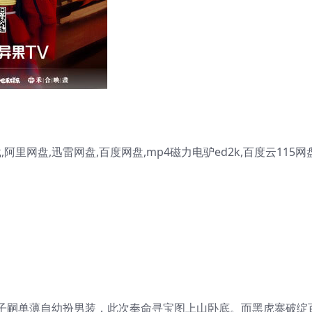
阿里网盘,迅雷网盘,百度网盘,mp4磁力电驴ed2k,百度云115网
子嗣单薄自幼扮男装，此次奉命寻宝图上山卧底。而黑虎寨破绽