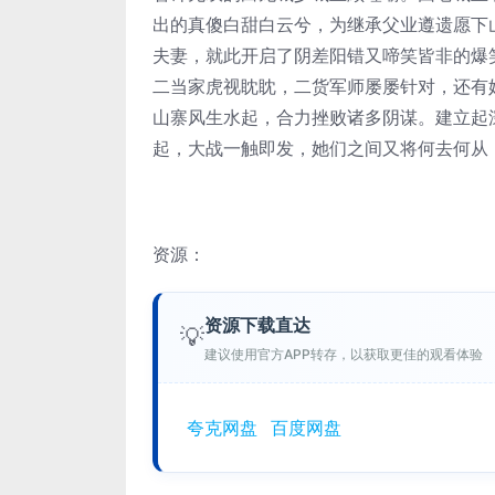
出的真傻白甜白云兮，为继承父业遵遗愿下
夫妻，就此开启了阴差阳错又啼笑皆非的爆
二当家虎视眈眈，二货军师屡屡针对，还有
山寨风生水起，合力挫败诸多阴谋。建立起
起，大战一触即发，她们之间又将何去何从
资源：
资源下载直达
💡
建议使用官方APP转存，以获取更佳的观看体验
夸克网盘
百度网盘