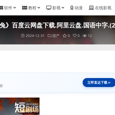
软件
教程
影视
动漫
在线影视
兔》百度云网盘下载.阿里云盘.国语中字.(20
2024-12-31
国产
0
0
12
立即直达下载
部