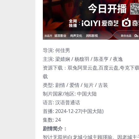
导演: 何佳男
主演: 梁婧娴 / 杨馥羽 / 陈圣亨 / 夜逸
资源下载：双兔阿里云盘,百度云盘,夸克下载,
载
类型: 剧情 / 爱情 / 短片 / 古装
制片国家/地区: 中国大陆
语言: 汉语普通话
首播: 2024-12-27(中国大陆)
集数: 24
剧情简介：
智计无双的白龙城少城主顾瑾瑜。因老城主