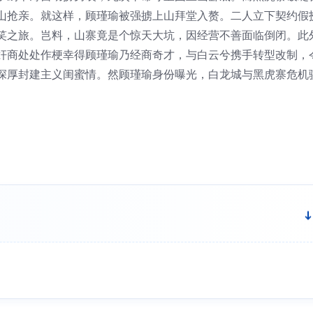
山抢亲。就这样，顾瑾瑜被强掳上山拜堂入赘。二人立下契约假
笑之旅。岂料，山寨竟是个惊天大坑，因经营不善面临倒闭。此
奸商处处作梗幸得顾瑾瑜乃经商奇才，与白云兮携手转型改制，
深厚封建主义闺蜜情。然顾瑾瑜身份曝光，白龙城与黑虎寨危机