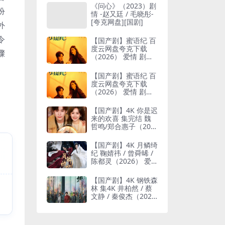
《问心》（2023）剧
扮
情 -赵又廷 / 毛晓彤-
[夸克网盘][国剧]
外
令
【国产剧】蜜语纪 百
度云网盘夸克下载
骤
（2026） 爱情 剧情
夸克网盘保存
【国产剧】蜜语纪 百
度云网盘夸克下载
（2026） 爱情 剧情
夸克网盘保存
【国产剧】4K 你是迟
来的欢喜 集完结 魏
哲鸣/郑合惠子（202
6） 爱情 网盘保存
【国产剧】4K 月鳞绮
纪 鞠婧祎 / 曾舜晞 /
陈都灵（2026） 爱
情 剧情 网盘保存
【国产剧】4K 钢铁森
林 集4K 井柏然 / 蔡
文静 / 秦俊杰（202
6） 剧情 犯罪 网盘保
存