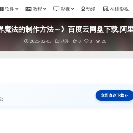
软件
教程
影视
动漫
在线影视
魔法的制作方法～》百度云网盘下载.阿里云盘
2025-02-03
动漫
0
0
26
立即直达下载
部