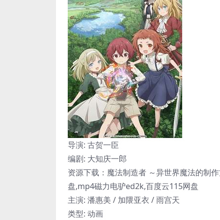
导演: 古贺一臣
编剧: 大知庆一郎
资源下载：魔法制造者 ～异世界魔法的制作方
盘,mp4磁力电驴ed2k,百度云115网盘
主演: 潘惠美 / 加隈亚衣 / 雨宫天
类型: 动画