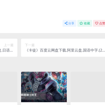
分享
收藏
点赞
上一篇
下一篇
.日语中
《卡徒》百度云网盘下载.阿里云盘.国语中字.(20
.(1971)
24)