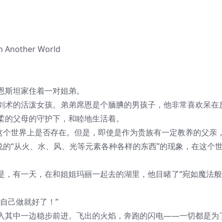
n Another World
恩斯坦家住着一对姐弟。
术的活泼女孩。弟弟席恩是个腼腆的男孩子，他非常喜欢呆在
柔的父母的守护下，和睦地生活着。
个世界上是否存在。但是，即使是作为贵族有一定教养的父亲
说的“从火、水、风、光等元素各种各样的东西”的现象，在这个
有一天，在和姐姐玛丽一起去的湖里，他目睹了“宛如魔法般
自己做就好了！”
其中一边稳步前进。飞出的火焰，奔跑的闪电——一切都是为