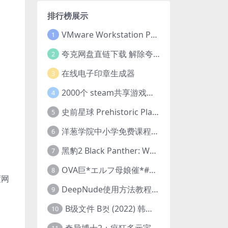
排行榜展示
VMware Workstation Pro 16 永久激活密钥(序列号)
1
夸克网盘直链下载 解除夸克网盘下载限制 油猴脚本
2
在线电子印章生成器
3
2000个 steam共享游戏账号 离线steam账号分享
4
史前星球 Prehistoric Planet (2022) 中字 1080p 高清 阿里云盘 2022.5.27已更新全集
5
洋葱学院中小学免费课程集合 云盘下载
6
黑豹2 Black Panther: Wakanda Forever (2022) 高清版
7
OVA巨*エルフ母娘催*#1エルフの国を蹂*する男。汚された女王と姫
8
度网
DeepNude使用方法教程FAQ
9
B级文件 B컷 (2022) 韩国大尺度剧情电影 1080P 中字
10
奇异博士2：疯狂多元宇宙 Doctor Strange in the Multiverse of Madness (2022) 高清版1080p