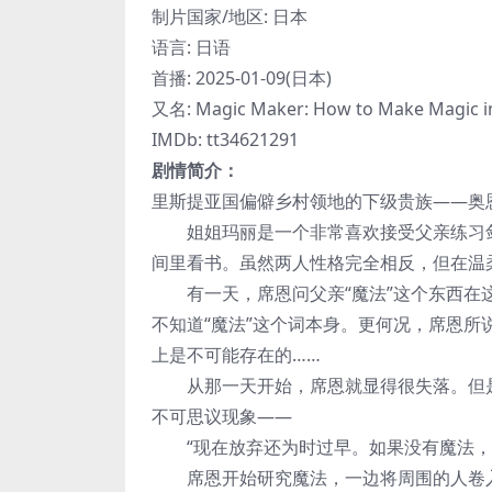
制片国家/地区: 日本
语言: 日语
首播: 2025-01-09(日本)
又名: Magic Maker: How to Make Magic i
IMDb: tt34621291
剧情简介：
里斯提亚国偏僻乡村领地的下级贵族——奥
姐姐玛丽是一个非常喜欢接受父亲练习剑
间里看书。虽然两人性格完全相反，但在温
有一天，席恩问父亲“魔法”这个东西在这
不知道“魔法”这个词本身。更何况，席恩所
上是不可能存在的……
从那一天开始，席恩就显得很失落。但是，
不可思议现象——
“现在放弃还为时过早。如果没有魔法，
席恩开始研究魔法，一边将周围的人卷入