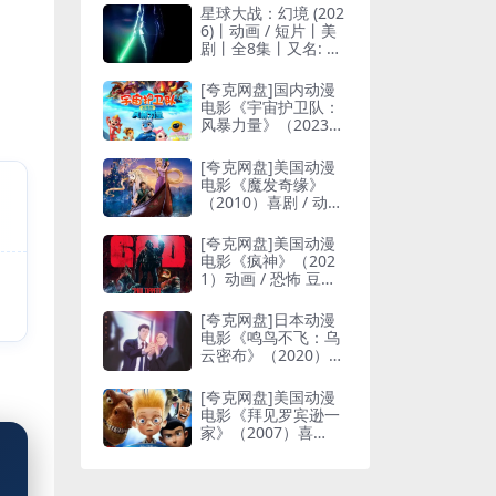
星球大战：幻境 (202
6)丨动画 / 短片丨美
剧丨全8集丨又名: 星
球大战：幻境 — 第
九位绝地武士(台)
[夸克网盘]国内动漫
电影《宇宙护卫队：
风暴力量》（2023）
动画 / 奇幻 豆瓣7.0
[夸克网盘]美国动漫
电影《魔发奇缘》
（2010）喜剧 / 动
画 / 冒险 豆瓣8.3
[夸克网盘]美国动漫
电影《疯神》（202
1）动画 / 恐怖 豆瓣
7.4
[夸克网盘]日本动漫
电影《鸣鸟不飞：乌
云密布》（2020）动
画 / 同性 豆瓣8.3
[夸克网盘]美国动漫
电影《拜见罗宾逊一
家》（2007）喜
剧 / 动画 / 冒险 豆瓣
7.7