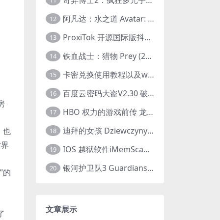
11
阿凡达：水之道 Avatar: The Way of Water (2022) 1080p 2k 4k 中文字幕
12
ProxiTok 开源国际版抖音TikTok网页版 国内网络直连
13
铁血战士：猎物 Prey (2022) 中英字幕 1080P
14
卡密兑换使用教程以及windows使用教程
15
百度云密码大盗V2.30 破解分享链接提取码
16
房
HBO 权力的游戏前传 龙之家族 House of the Dragon (2022) 中字 1080P 更新4集
17
迪拜的女孩 Dziewczyny z Dubaju (2021) 1080P 中字
，也
18
世界
IOS 越狱软件iMemScan version1.2.6 游戏内存修改器
19
银河护卫队3 Guardians of the Galaxy Vol. 3 (2023)4K高清资源1080p只分享精品
20
”的
文章展示
了