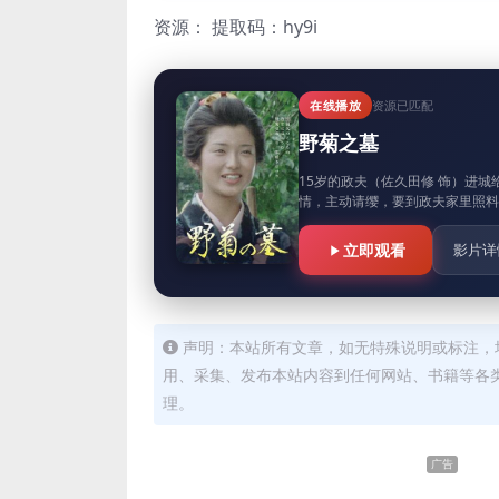
资源：
提取码：hy9i
在线播放
资源已匹配
野菊之墓
15岁的政夫（佐久田修 饰）进
情，主动请缨，要到政夫家里照料
立即观看
影片详
声明：本站所有文章，如无特殊说明或标注，
用、采集、发布本站内容到任何网站、书籍等各
理。
广告