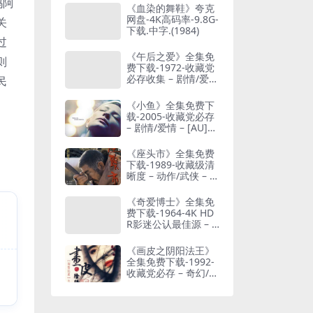
妈阿
《血染的舞鞋》夸克
网盘-4K高码率-9.8G-
关
下载.中字.(1984)
过
《午后之爱》全集免
则
费下载-1972-收藏党
必存收集 – 剧情/爱情
民
– [FR][夸克网盘/百度
网盘]
《小鱼》全集免费下
载-2005-收藏党必存
– 剧情/爱情 – [AU]
[夸克网盘]
《座头市》全集免费
下载-1989-收藏级清
晰度 – 动作/武侠 – [J
P][夸克网盘/百度网
盘]
《奇爱博士》全集免
费下载-1964-4K HD
R影迷公认最佳源 – 4
K – 喜剧/战争 – [UK/
US][夸克网盘/百度网
《画皮之阴阳法王》
盘]
全集免费下载-1992-
收藏党必存 – 奇幻/武
侠 – [HK][夸克网盘/
百度网盘]