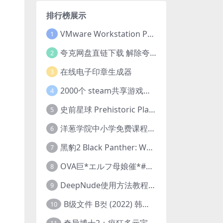
排行榜展示
VMware Workstation Pro 16 永久激活密钥(序列号)
1
夸克网盘直链下载 解除夸克网盘下载限制 油猴脚本
2
在线电子印章生成器
3
2000个 steam共享游戏账号 离线steam账号分享
4
史前星球 Prehistoric Planet (2022) 中字 1080p 高清 阿里云盘 2022.5.27已更新全集
5
洋葱学院中小学免费课程集合 云盘下载
6
黑豹2 Black Panther: Wakanda Forever (2022) 高清版
7
OVA巨*エルフ母娘催*#1エルフの国を蹂*する男。汚された女王と姫
8
DeepNude使用方法教程FAQ
9
B级文件 B컷 (2022) 韩国大尺度剧情电影 1080P 中字
10
奇异博士2：疯狂多元宇宙 Doctor Strange in the Multiverse of Madness (2022) 高清版1080p