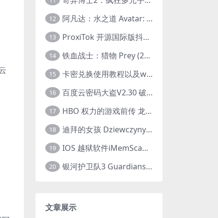
11
阿凡达：水之道 Avatar: The Way of Water (2022) 1080p 2k 4k 中文字幕
12
ProxiTok 开源国际版抖音TikTok网页版 国内网络直连
13
铁血战士：猎物 Prey (2022) 中英字幕 1080P
14
云
卡密兑换使用教程以及windows使用教程
15
百度云密码大盗V2.30 破解分享链接提取码
16
HBO 权力的游戏前传 龙之家族 House of the Dragon (2022) 中字 1080P 更新4集
17
迪拜的女孩 Dziewczyny z Dubaju (2021) 1080P 中字
18
IOS 越狱软件iMemScan version1.2.6 游戏内存修改器
19
银河护卫队3 Guardians of the Galaxy Vol. 3 (2023)4K高清资源1080p只分享精品
20
文章展示