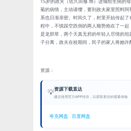
15岁的政夫（佐久田修 饰）进城给生病的
菊的病情，主动请缨，要到政夫家里照料阿
系也日渐亲密。时间久了，村里开始传起了
程中，不慎踩空跌倒的两人顺势抱在了一起
是龙胆草，两个天真无邪的年轻人尽情的坦
子分离，政夫在校期间，民子的家人将她许
资源：
资源下载直达
💡
建议使用官方APP转存，以获取更佳的观看体验
夸克网盘
百度网盘