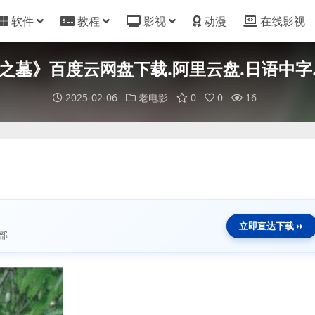
软件
教程
影视
动漫
在线影视
之墓》百度云网盘下载.阿里云盘.日语中字.(1
2025-02-06
老电影
0
0
16
立即直达下载
部