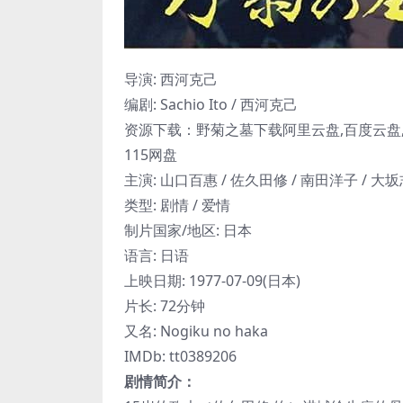
导演: 西河克己
编剧: Sachio Ito / 西河克己
资源下载：野菊之墓下载阿里云盘,百度云盘,夸
115网盘
主演: 山口百惠 / 佐久田修 / 南田洋子 / 大
类型: 剧情 / 爱情
制片国家/地区: 日本
语言: 日语
上映日期: 1977-07-09(日本)
片长: 72分钟
又名: Nogiku no haka
IMDb: tt0389206
剧情简介：