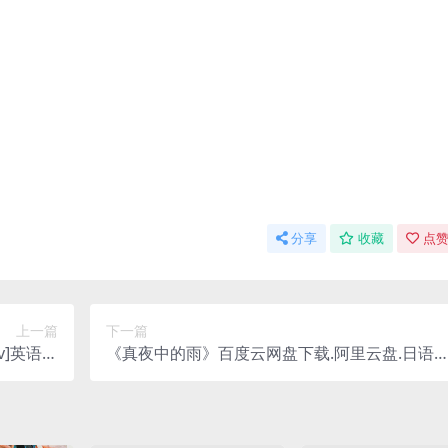
分享
收藏
点赞
上一篇
下一篇
v]英语中
《真夜中的雨》百度云网盘下载.阿里云盘.日语
2025）
字.(2002)