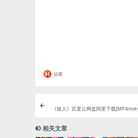
泊客
《狼人》百度云网盘阿里下载[MP4/mk
字（
相关文章