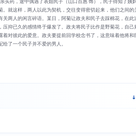
母亲买药，途中偶遇了表姐民子（山口百惠 饰），民子得知了姨
菊。就这样，两人以此为契机，交往变得密切起来，他们之间的
有关两人的闲言碎语。某日，阿菊让政夫和民子去踩棉花，在此
，压抑已久的感情终于爆发了。政夫将民子比作是野菊花，自己
露着对彼此的爱意。政夫要提前回学校念书了，这意味着他将和
配给了一个民子并不爱的男人。