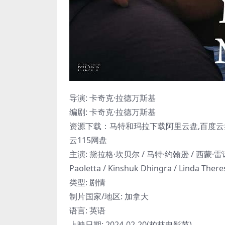
导演: 卡奇克·拉德万斯基
编剧: 卡奇克·拉德万斯基
资源下载：马特和玛拉下载阿里云盘,百度云盘,
云115网盘
主演: 黛拉格·坎贝尔 / 马特·约翰逊 / 西蒙·雷诺兹 / Geo
Paoletta / Kinshuk Dhingra / Linda Ther
类型: 剧情
制片国家/地区: 加拿大
语言: 英语
上映日期: 2024-02-20(柏林电影节)