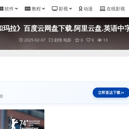
软件
教程
影视
动漫
在线影视
玛拉》百度云网盘下载.阿里云盘.英语中字.(
2025-02-07
剧情
电影
0
0
13
立即直达下载
部