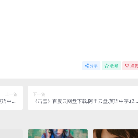
分享
收藏
点赞
上一篇
下一篇
语中字.
《击雪》百度云网盘下载.阿里云盘.英语中字.(20
(1970)
23)