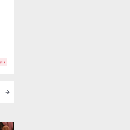
(
0
)