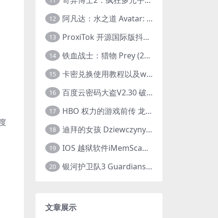
11
阿凡达：水之道 Avatar: The Way of Water (2022) 1080p 2k 4k 中文字幕
12
ProxiTok 开源国际版抖音TikTok网页版 国内网络直连
13
铁血战士：猎物 Prey (2022) 中英字幕 1080P
14
卡密兑换使用教程以及windows使用教程
15
百度云密码大盗V2.30 破解分享链接提取码
16
HBO 权力的游戏前传 龙之家族 House of the Dragon (2022) 中字 1080P 更新4集
17
度
迪拜的女孩 Dziewczyny z Dubaju (2021) 1080P 中字
18
IOS 越狱软件iMemScan version1.2.6 游戏内存修改器
19
银河护卫队3 Guardians of the Galaxy Vol. 3 (2023)4K高清资源1080p只分享精品
20
文章展示