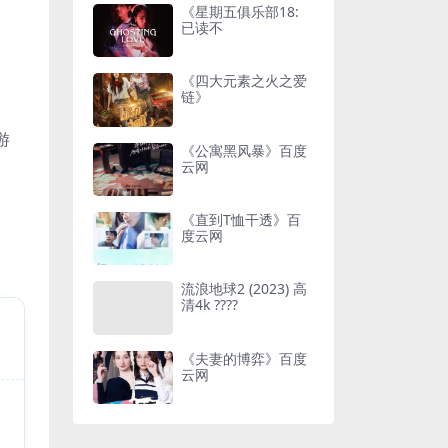
《星期五俱乐部18:
已读不
《四大元素之火之爱
链》
游
《公寓黑风暴》百度
云网
《直到T恤干透》百
度云网
流浪地球2 (2023) 高
清4k ????
《夫妻的博弈》百度
云网