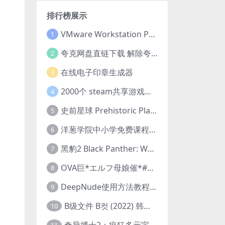
排行榜展示
VMware Workstation Pro 16 永久激活密钥(序列号)
1
夸克网盘直链下载 解除夸克网盘下载限制 油猴脚本
2
在线电子印章生成器
3
2000个 steam共享游戏账号 离线steam账号分享
4
史前星球 Prehistoric Planet (2022) 中字 1080p 高清 阿里云盘 2022.5.27已更新全集
5
洋葱学院中小学免费课程集合 云盘下载
6
黑豹2 Black Panther: Wakanda Forever (2022) 高清版
7
OVA巨*エルフ母娘催*#1エルフの国を蹂*する男。汚された女王と姫
8
DeepNude使用方法教程FAQ
9
B级文件 B컷 (2022) 韩国大尺度剧情电影 1080P 中字
10
奇异博士2：疯狂多元宇宙 Doctor Strange in the Multiverse of Madness (2022) 高清版1080p