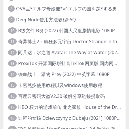
OVA巨*エルフ母娘催*#1エルフの国を蹂*する男。汚された女王と姫
8
DeepNude使用方法教程FAQ
9
B级文件 B컷 (2022) 韩国大尺度剧情电影 1080P 中字
10
奇异博士2：疯狂多元宇宙 Doctor Strange in the Multiverse of Madness (2022) 高清版1080p
11
阿凡达：水之道 Avatar: The Way of Water (2022) 1080p 2k 4k 中文字幕
12
ProxiTok 开源国际版抖音TikTok网页版 国内网络直连
13
铁血战士：猎物 Prey (2022) 中英字幕 1080P
14
卡密兑换使用教程以及windows使用教程
15
百度云密码大盗V2.30 破解分享链接提取码
16
HBO 权力的游戏前传 龙之家族 House of the Dragon (2022) 中字 1080P 更新4集
17
迪拜的女孩 Dziewczyny z Dubaju (2021) 1080P 中字
18
IOS 越狱软件iMemScan version1.2.6 游戏内存修改器