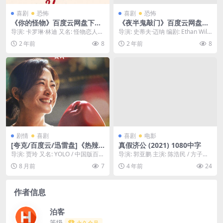
喜剧
恐怖
喜剧
恐怖
《你的怪物》百度云网盘下载.
《夜半鬼敲门》百度云网盘下
阿里云盘.英语中字.(2024)
载.阿里云盘.英语中字.(1965)
导演: 卡罗琳·林迪 又名: 怪物恋人
导演: 史蒂夫·迈纳 编剧: Ethan Wile
(台) 资源下载：你的怪物下载阿里
y 资源下载：夜半鬼敲门下载阿...
2 年前
8
2 年前
8
云盘,百...
剧情
喜剧
喜剧
电影
[夸克/百度云/迅雷盘]《热辣
真假济公 (2021) 1080中字
滚烫》-2024-4K HDR观众口
导演: 贾玲 又名: YOLO / 中国版百元
导演: 郭亚鹏 主演: 陈浩民 / 方子怡 /
碑爆棚-剧情/喜剧[CN]
之恋 资源下载：热辣滚烫阿里云
张梓璐 类型: 喜剧 / 动作 ...
8 月前
7
4 年前
24
盘,...
作者信息
泊客
等级
永久会员