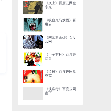
《炎上》百度云网盘
夸克
《吸血鬼马戏团》百
度云
《塞莱斯蒂娜》百度
云网
《小子有种》百度云
网盘
《追日》百度云网盘
夸克
《侠客行》百度云网
盘下