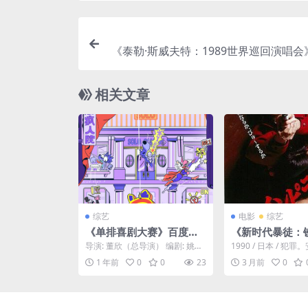
《泰勒·斯威夫特：1989世界巡回演唱
网盘夸克下载.阿里云盘.中字.(
相关文章
综艺
电影
综艺
《单排喜剧大赛》百度云
《新时代暴徒：
网盘下载.阿里云盘.国语中
导演: 董欣（总导演） 编剧: 姚志
1990 / 日本 / 犯
字.(2024)
奇（总编剧） 资源下载：单排喜
『泣きぼくろ』をベ
1 年前
0
0
23
3 月前
0
剧大赛下载阿里...
然ヒットマン...