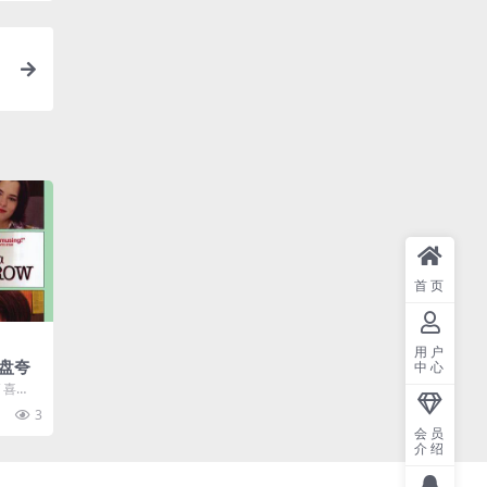
首页
用户
盘夸
中心
/ 喜
司工作
3
会员
介绍