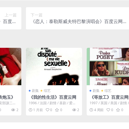
上一篇
下一篇
会》百度云
《恋人：泰勒斯威夫特巴黎演唱会》百度云网盘
2015)
夸克下载.阿里云盘.中字.(2020)
剧集
综艺
剧集
综艺
铁炮玉》
《我的性生活》百度云网
《等放工》百度云网
罪。安部譲二の
1996 / 法国 / 剧情 / 喜剧 / 爱
1997 / 英国 / 美国 / 剧情 
ースに、突
情。保罗五年来一直无法完成博
剧。四名在同一家信用公
0
2
1 月前
0
0
2
4 周前
0
0
士论文...
的女性...