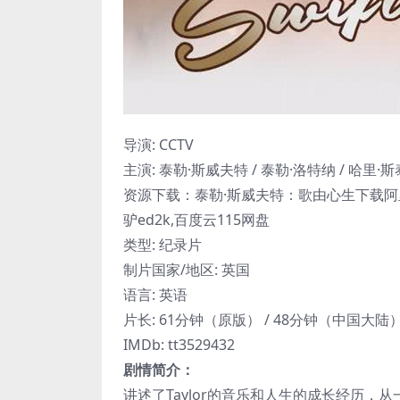
导演: CCTV
主演: 泰勒·斯威夫特 / 泰勒·洛特纳 / 哈里·
资源下载：泰勒·斯威夫特：歌由心生下载阿里
驴ed2k,百度云115网盘
类型: 纪录片
制片国家/地区: 英国
语言: 英语
片长: 61分钟（原版） / 48分钟（中国大陆
IMDb: tt3529432
剧情简介：
讲述了Taylor的音乐和人生的成长经历