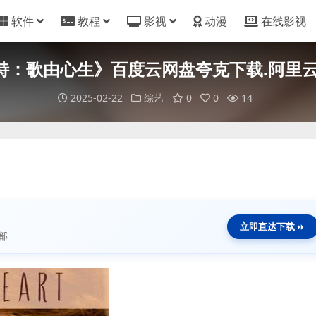
软件
教程
影视
动漫
在线影视
特：歌由心生》百度云网盘夸克下载.阿里云盘.中
2025-02-22
综艺
0
0
14
立即直达下载
部