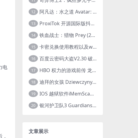
11
阿凡达：水之道 Avatar: The Way of Water (2022) 1080p 2k 4k 中文字幕
12
ProxiTok 开源国际版抖音TikTok网页版 国内网络直连
13
铁血战士：猎物 Prey (2022) 中英字幕 1080P
14
卡密兑换使用教程以及windows使用教程
15
百度云密码大盗V2.30 破解分享链接提取码
16
力电
HBO 权力的游戏前传 龙之家族 House of the Dragon (2022) 中字 1080P 更新4集
17
迪拜的女孩 Dziewczyny z Dubaju (2021) 1080P 中字
18
IOS 越狱软件iMemScan version1.2.6 游戏内存修改器
19
银河护卫队3 Guardians of the Galaxy Vol. 3 (2023)4K高清资源1080p只分享精品
20
文章展示
后，