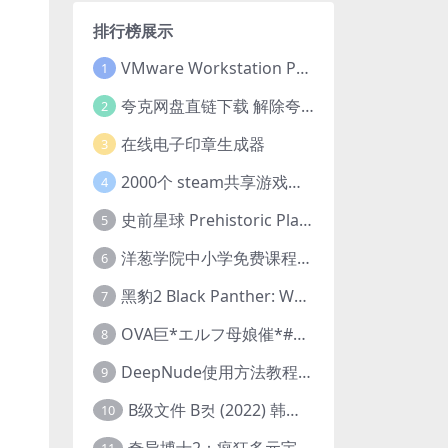
排行榜展示
VMware Workstation Pro 16 永久激活密钥(序列号)
1
夸克网盘直链下载 解除夸克网盘下载限制 油猴脚本
2
在线电子印章生成器
3
2000个 steam共享游戏账号 离线steam账号分享
4
史前星球 Prehistoric Planet (2022) 中字 1080p 高清 阿里云盘 2022.5.27已更新全集
5
洋葱学院中小学免费课程集合 云盘下载
6
黑豹2 Black Panther: Wakanda Forever (2022) 高清版
7
OVA巨*エルフ母娘催*#1エルフの国を蹂*する男。汚された女王と姫
8
DeepNude使用方法教程FAQ
9
B级文件 B컷 (2022) 韩国大尺度剧情电影 1080P 中字
10
奇异博士2：疯狂多元宇宙 Doctor Strange in the Multiverse of Madness (2022) 高清版1080p