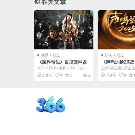
相关文章
电影
综艺
影视
综艺
《魔界转生》百度云网盘
《声鸣远扬202
费下载-2025-
1981 / 日本 / 动作 / 奇幻 / 古
主演: 阿云嘎 / 蔡国庆
棚收集 – 音乐/真人
装。宽永十五年，德川幕府打压
名: 声鸣远扬2025
2 月前
0
0
2
7 月前
0
天主教...
鸣...
N][夸克]