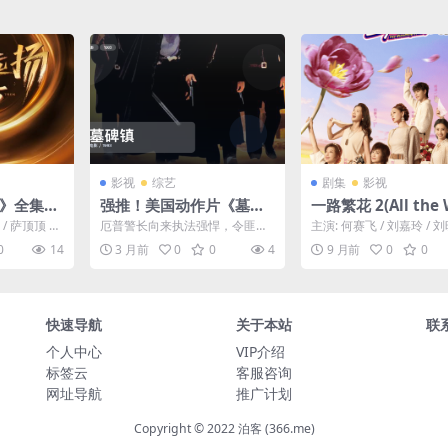
影视
综艺
剧集
影视
5》全集免
强推！美国动作片《墓碑
一路繁花 2(All the
观众口碑爆
镇》 1993 英语中字 未删
with You) – 2025 
 / 萨顶顶 又
厄普警长向来执法强悍，令匪徒
主演: 何赛飞 / 刘嘉玲 / 刘
秀 – [C
减 限时转存
真人秀 – 夸克网盘/
 资源下载：声
闻风丧胆而威震四方，在19世纪
宁静 / 张柏芝 / 柯淳 / 邵子.
0
14
3 月前
0
0
4
9 月前
0
0
无法无天的西部，自成一...
盘免费下载🌸（《
吧》衍生综艺） 记
“种地小队”十位少年
完成农活之外，踏上
快速导航
关于本站
联
途、体验生活的真人
🌸｜ CN
个人中心
VIP介绍
标签云
客服咨询
网址导航
推广计划
Copyright © 2022 泊客 (366.me)