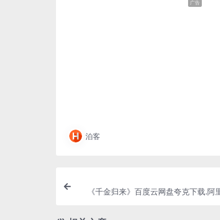
广告
泊客
《千金归来》百度云网盘夸克下载.阿里
字