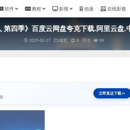
软件
教程
影视
动漫
在线影视
 第四季》百度云网盘夸克下载.阿里云盘.中字.
2025-02-27
综艺
0
0
99
立即直达下载
部