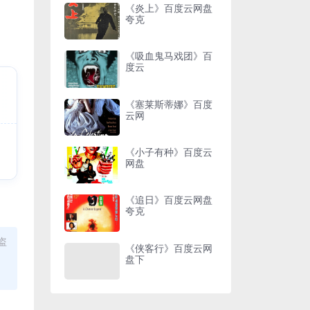
《炎上》百度云网盘
夸克
《吸血鬼马戏团》百
度云
《塞莱斯蒂娜》百度
云网
《小子有种》百度云
网盘
《追日》百度云网盘
夸克
盗
《侠客行》百度云网
盘下