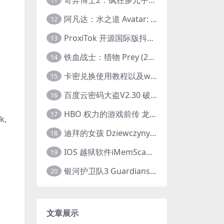
11
阿凡达：水之道 Avatar: The Way of Water (2022) 1080p 2k 4k 中文字幕
12
ProxiTok 开源国际版抖音TikTok网页版 国内网络直连
13
铁血战士：猎物 Prey (2022) 中英字幕 1080P
14
卡密兑换使用教程以及windows使用教程
15
百度云密码大盗V2.30 破解分享链接提取码
16
HBO 权力的游戏前传 龙之家族 House of the Dragon (2022) 中字 1080P 更新4集
17
,
迪拜的女孩 Dziewczyny z Dubaju (2021) 1080P 中字
18
IOS 越狱软件iMemScan version1.2.6 游戏内存修改器
19
银河护卫队3 Guardians of the Galaxy Vol. 3 (2023)4K高清资源1080p只分享精品
20
文章展示