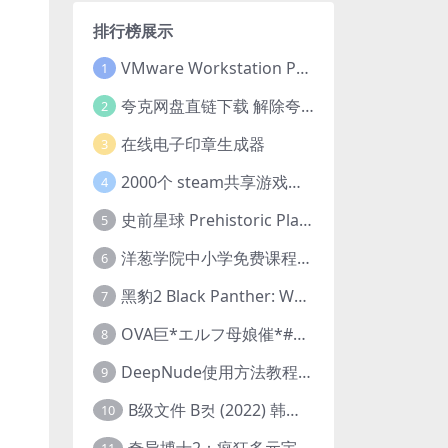
排行榜展示
VMware Workstation Pro 16 永久激活密钥(序列号)
1
夸克网盘直链下载 解除夸克网盘下载限制 油猴脚本
2
在线电子印章生成器
3
2000个 steam共享游戏账号 离线steam账号分享
4
史前星球 Prehistoric Planet (2022) 中字 1080p 高清 阿里云盘 2022.5.27已更新全集
5
洋葱学院中小学免费课程集合 云盘下载
6
黑豹2 Black Panther: Wakanda Forever (2022) 高清版
7
OVA巨*エルフ母娘催*#1エルフの国を蹂*する男。汚された女王と姫
8
DeepNude使用方法教程FAQ
9
B级文件 B컷 (2022) 韩国大尺度剧情电影 1080P 中字
10
奇异博士2：疯狂多元宇宙 Doctor Strange in the Multiverse of Madness (2022) 高清版1080p