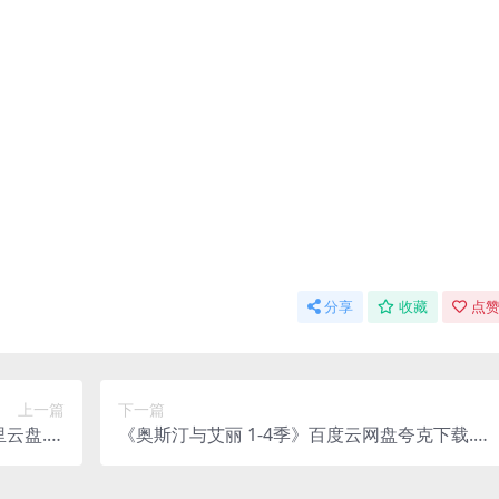
分享
收藏
点赞
上一篇
下一篇
云盘.中
《奥斯汀与艾丽 1-4季》百度云网盘夸克下载.阿
.(2013)
里云盘.中字.(2011)