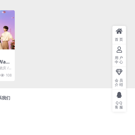
首页
用户
 Way
中心
– 综艺/
晓庆 /
百度网
..
108
种地
会员
录了
介绍
，在
旅
系我们
秀。
QQ
客服