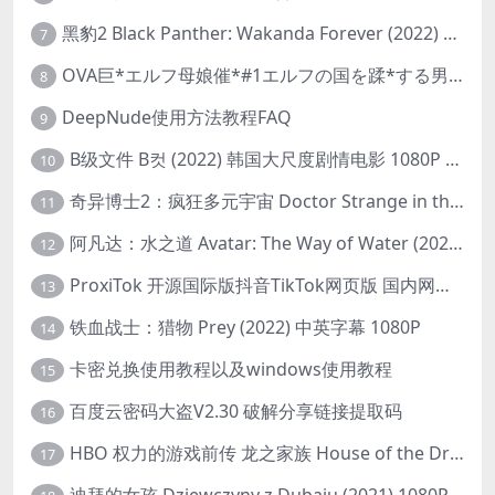
黑豹2 Black Panther: Wakanda Forever (2022) 高清版
7
OVA巨*エルフ母娘催*#1エルフの国を蹂*する男。汚された女王と姫
8
DeepNude使用方法教程FAQ
9
B级文件 B컷 (2022) 韩国大尺度剧情电影 1080P 中字
10
奇异博士2：疯狂多元宇宙 Doctor Strange in the Multiverse of Madness (2022) 高清版1080p
11
阿凡达：水之道 Avatar: The Way of Water (2022) 1080p 2k 4k 中文字幕
12
ProxiTok 开源国际版抖音TikTok网页版 国内网络直连
13
铁血战士：猎物 Prey (2022) 中英字幕 1080P
14
卡密兑换使用教程以及windows使用教程
15
百度云密码大盗V2.30 破解分享链接提取码
16
HBO 权力的游戏前传 龙之家族 House of the Dragon (2022) 中字 1080P 更新4集
17