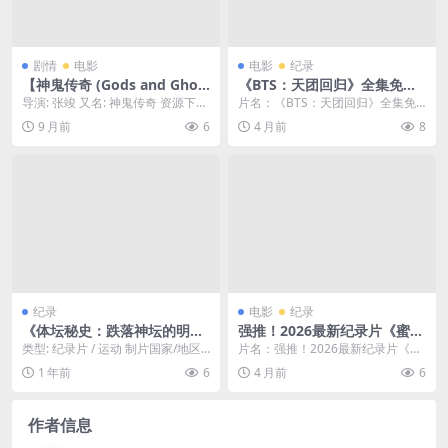
剧情
电影
电影
纪录
【神鬼传奇 (Gods and Ghos
《BTS：天团回归》全集免费-
ts) – 2024 – 纪录片 – 夸克网
韩国-纪录片/音乐-2026-中字-
导演: 张竣 又名: 神鬼传奇 资源下
片名：《BTS：天团回归》全集免
盘免费下载】🙏B站UP主食贫
限时转存[夸克网盘]
载：南洋大宝荐：泰国篇阿里云盘,
费-韩国-纪录片/音乐-2026-中字-限
9 月前
6
4 月前
8
道深度探访泰国，揭露贫富差
百度云盘,...
时转存...
距下真实的泰国民众现状，讲
述神鬼信仰背后的真相。🙏｜
[CN]
纪录
电影
纪录
《体坛秘史：跌落神坛的明星
强推！2026最新纪录片《蜜蜂
四分卫》百度云网盘夸克下载.
的秘密》美国冒险电影全集资
类型: 纪录片 / 运动 制片国家/地区:
片名：强推！2026最新纪录片《蜜
阿里云盘.中字.(2025)
源 中字版 高清自取
美国 资源下载：体坛秘史：跌落神
蜂的秘密》美国冒险电影全集资源
1 年前
6
4 月前
6
坛的...
中字版 高清自...
作者信息