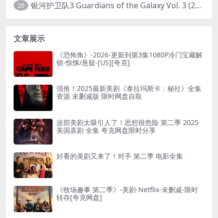
银河护卫队3 Guardians of the Galaxy Vol. 3 (2023)4K高清资源1080p只分享精品
20
文章展示
《恐怖角》-2026-更新到第3集1080P冷门宝藏解
锁-惊悚/悬疑-[US][夸克]
强推！2025最新美剧《泰拉玛斯卡：秘社》全集
资源 未删减版 限时网盘自取
这部美剧太吸引人了！思想很危险 第二季 2025
美国喜剧 全集 夸克网盘限时分享
好看的美剧又来了！对手 第二季 电影全集
《牧场趣事 第二季》-美剧-Netflix-未删减-限时
转存[夸克网盘]