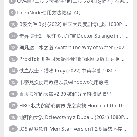
OVA巨*エルフ母娘催*#1エルフの国を蹂*する男。汚された女王と姫
8
DeepNude使用方法教程FAQ
9
B级文件 B컷 (2022) 韩国大尺度剧情电影 1080P 中字
10
奇异博士2：疯狂多元宇宙 Doctor Strange in the Multiverse of Madness (2022) 高清版1080p
11
阿凡达：水之道 Avatar: The Way of Water (2022) 1080p 2k 4k 中文字幕
12
ProxiTok 开源国际版抖音TikTok网页版 国内网络直连
13
铁血战士：猎物 Prey (2022) 中英字幕 1080P
14
卡密兑换使用教程以及windows使用教程
15
百度云密码大盗V2.30 破解分享链接提取码
16
HBO 权力的游戏前传 龙之家族 House of the Dragon (2022) 中字 1080P 更新4集
17
迪拜的女孩 Dziewczyny z Dubaju (2021) 1080P 中字
18
IOS 越狱软件iMemScan version1.2.6 游戏内存修改器
19