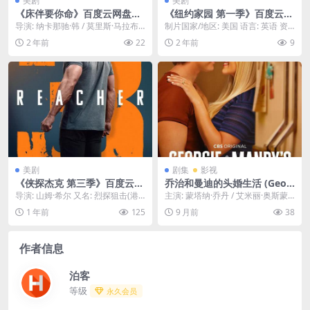
美剧
美剧
《床伴要你命》百度云网盘下
《纽约家园 第一季》百度云网
载.阿里云盘.英语中字.(2024)
盘下载.阿里云盘.英语中字.(20
导演: 纳卡那驰·韩 / 莫里斯·马拉布
制片国家/地区: 美国 语言: 英语 资
25)
尔 又名: 克夫女的秘密(美版) 资源
源下载：纽约家园第一季阿里云盘,
2 年前
22
2 年前
9
下...
百度云盘...
美剧
剧集
影视
《侠探杰克 第三季》百度云网
乔治和曼迪的头婚生活 (Geor
盘夸克下载.阿里云盘.中字.(20
gie & Mandy’s First Marria
导演: 山姆·希尔 又名: 烈探狙击(港)
主演: 蒙塔纳·乔丹 / 艾米丽·奥斯蒙
25)
ge) – 2024 – 喜剧 – 1080P高
/ 神隐任务(台) / 杰克·理查尔...
特 又名: 小谢尔顿衍生 资源下载：
1 年前
125
9 月前
38
清中字 – 夸克网盘/百度网盘
乔治...
免费下载
作者信息
泊客
等级
永久会员