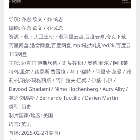
导演: 乔恩·欧文 / 乔·戈恩
编剧: 乔恩·欧文 / 乔·戈恩
资源下载：大卫王朝下载阿里云盘,百度云盘,夸克下载,
阿里网盘,迅雷网盘,百度网盘,mp4磁力电驴ed2k,百度云
115网盘
主演: 迈克尔·伊斯坎德 / 史蒂芬·朗 / 奥德·菲尔 / 阿耶莱
特·祖里尔 / 路易斯·费雷拉 / 马丁·福特 / 阿里·苏莱曼 / 雅
莉·托珀尔·玛格丽斯 / 阿什拉夫·巴姆 / 伊桑·卡伊 /
Davood Ghadami / Nimo Hochenberg / Aury Alby /
英迪·刘易斯 / Bernardo Tuccillo / Darien Martin
类型: 历史
制片国家/地区: 美国
语言: 英语
首播: 2025-02-27(美国)