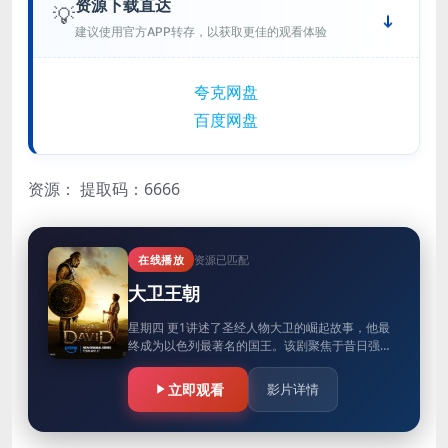
资源下载直达
💡
建议使用官方APP转存，以获取更佳的观看体验
夸克网盘
百度网盘
资源：
提取码：6666
在线播放
资源已匹配
大卫王朝
星期四 更1讲述了圣经人物大卫的崛起故事，他最
终成为以色列最著名的国王。该剧聚焦于昔日强大
的扫罗王，他因自身的傲慢而走向衰落。在神的指
引下，先知撒母耳膏立了一位…
立即观看
影片详情