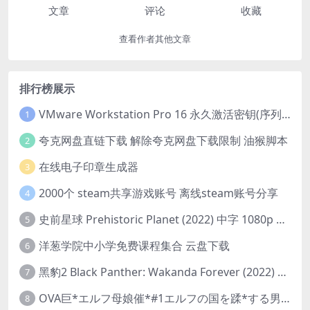
文章
评论
收藏
查看作者其他文章
排行榜展示
VMware Workstation Pro 16 永久激活密钥(序列号)
1
夸克网盘直链下载 解除夸克网盘下载限制 油猴脚本
2
在线电子印章生成器
3
2000个 steam共享游戏账号 离线steam账号分享
4
史前星球 Prehistoric Planet (2022) 中字 1080p 高清 阿里云盘 2022.5.27已更新全集
5
洋葱学院中小学免费课程集合 云盘下载
6
黑豹2 Black Panther: Wakanda Forever (2022) 高清版
7
OVA巨*エルフ母娘催*#1エルフの国を蹂*する男。汚された女王と姫
8