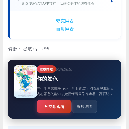
建议使用官方APP转存，以获取更佳的观看体验
夸克网盘
百度网盘
资源：
提取码：k95r
在线播放
资源已匹配
你的颜色
高中生日暮窦子（铃川纱由 配音）拥有看见其他人
内心颜色的能力，她憧憬着同学作永君（高石明里
配音）身上亮丽的色彩。作永退学后，窦子在小镇
的旧书店找到了她，并结识…
立即观看
影片详情