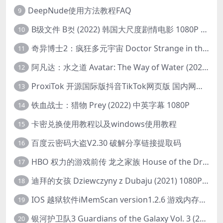
DeepNude使用方法教程FAQ
9
B级文件 B컷 (2022) 韩国大尺度剧情电影 1080P 中字
10
奇异博士2：疯狂多元宇宙 Doctor Strange in the Multiverse of Madness (2022) 高清版1080p
11
阿凡达：水之道 Avatar: The Way of Water (2022) 1080p 2k 4k 中文字幕
12
ProxiTok 开源国际版抖音TikTok网页版 国内网络直连
13
铁血战士：猎物 Prey (2022) 中英字幕 1080P
14
卡密兑换使用教程以及windows使用教程
15
百度云密码大盗V2.30 破解分享链接提取码
16
HBO 权力的游戏前传 龙之家族 House of the Dragon (2022) 中字 1080P 更新4集
17
迪拜的女孩 Dziewczyny z Dubaju (2021) 1080P 中字
18
IOS 越狱软件iMemScan version1.2.6 游戏内存修改器
19
银河护卫队3 Guardians of the Galaxy Vol. 3 (2023)4K高清资源1080p只分享精品
20