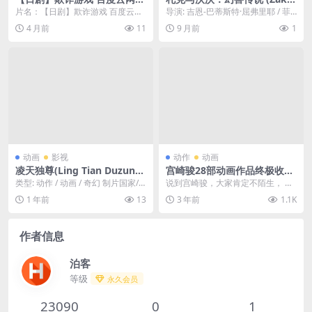
阿里夸克下载 MP4/mkv（20
& Wowo: The Legend of th
片名：【日剧】欺诈游戏 百度云网
导演: 吉恩-巴蒂斯特·屈弗里耶 / 菲
26） 悬疑 动画 夸克网盘保存
e Mythical Beast) – 2024 –
盘阿里夸克下载 MP4/mkv（202
利普·杜舍纳 编剧: 菲利普·杜舍纳 /...
4 月前
11
9 月前
1
动画/冒险 – 夸克网盘免费下
6） 悬疑...
载🐾（动画电影）少年札克与
他毛茸茸的“幻兽”伙伴沃沃，
必须踏上旅程，寻找传说中的
神庙，以拯救他们的家园。🐾
｜ US
动画
影视
动作
动画
凌天独尊(Ling Tian Duzun)-
宫崎骏28部动画作品终极收藏
2025-至今-动画/玄幻-免费下
版(129.4GB)1080p
类型: 动作 / 动画 / 奇幻 制片国家/
说到宫崎骏，大家肯定不陌生， 除
载 🇨🇳国产玄幻动漫，昔日天
地区: 中国大陆 资源下载：凌天独
了《千与千寻》，你还看过宫崎骏
1 年前
13
3 年前
1.1K
才遭遇背叛，重生归来，手持
尊...
的其他什么电影？ ...
神剑，修炼逆天功法，向所有
敌人宣告他的回归！🇨🇳｜
作者信息
泊客
等级
永久会员
23090
0
1