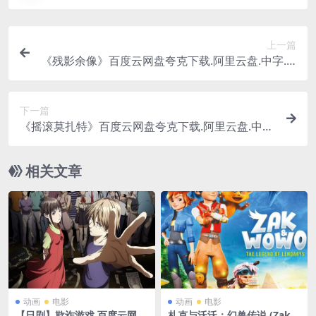
上一篇
《残影余像》百度云网盘夸克下载.阿里云盘.中字.(2
016)
下一篇
《摇滚莫扎特》百度云网盘夸克下载.阿里云盘.中
字.(2010)
相关文章
动画
电影
动画
电影
【日剧】欺诈游戏 百度云网盘
札克与沃沃：幻兽传说 (Zak