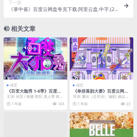
下一篇
《掌中雀》百度云网盘夸克下载.阿里云盘.中字.(20
25)
相关文章
综艺
综艺
《百变大咖秀 1-6季》百度云
《单排喜剧大赛》百度云网盘
网盘夸克下载.阿里云盘.中字.
下载.阿里云盘.国语中字.(202
主演: 何炅 / 谢娜 类型: 真人秀 资源
导演: 董欣（总导演） 编剧: 姚志奇
(2012)
4)
下载：百变大咖秀下载阿里云盘,百
（总编剧） 资源下载：单排喜剧大
1 年前
143
1 年前
23
度云...
赛下载阿里...