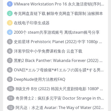
VMware Workstation Pro 16 永久激活密钥(序列号)
1
夸克网盘直链下载 解除夸克网盘下载限制 油猴脚本
2
在线电子印章生成器
3
2000个 steam共享游戏账号 离线steam账号分享
4
史前星球 Prehistoric Planet (2022) 中字 1080p 高清 阿里云盘 2022.5.27已更新全集
5
洋葱学院中小学免费课程集合 云盘下载
6
黑豹2 Black Panther: Wakanda Forever (2022) 高清版
7
OVA巨*エルフ母娘催*#1エルフの国を蹂*する男。汚された女王と姫
8
DeepNude使用方法教程FAQ
9
B级文件 B컷 (2022) 韩国大尺度剧情电影 1080P 中字
10
奇异博士2：疯狂多元宇宙 Doctor Strange in the Multiverse of Madness (2022) 高清版1080p
11
阿凡达：水之道 Avatar: The Way of Water (2022) 1080p 2k 4k 中文字幕
12