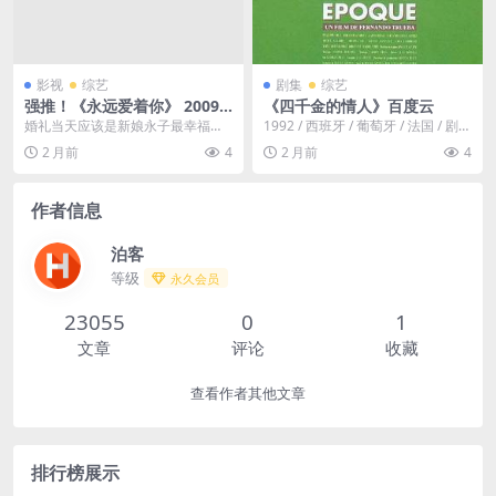
影视
综艺
剧集
综艺
强推！《永远爱着你》 2009
《四千金的情人》百度云
中文字幕 未删减 限时转存
婚礼当天应该是新娘永子最幸福的
1992 / 西班牙 / 葡萄牙 / 法国 / 剧情
日子，但是她心中却有一个不能说
/ 喜剧 / 爱情。193...
2 月前
4
2 月前
4
的秘密隐瞒着新郎诚一
作者信息
泊客
等级
永久会员
23055
0
1
文章
评论
收藏
查看作者其他文章
排行榜展示