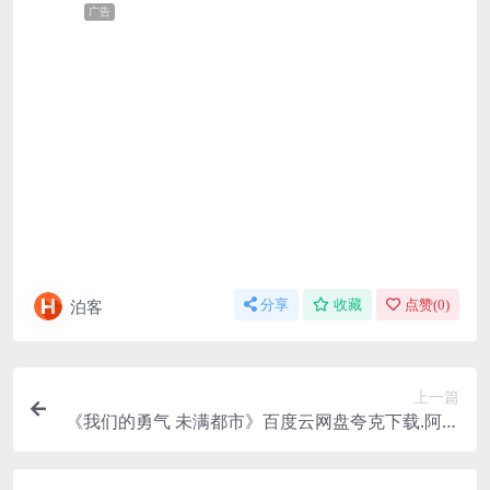
广告
泊客
分享
收藏
点赞(
0
)
上一篇
《我们的勇气 未满都市》百度云网盘夸克下载.阿里
云盘.中字.(1997)