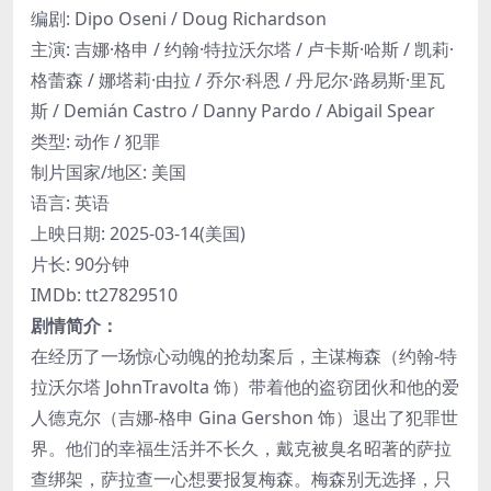
编剧: Dipo Oseni / Doug Richardson
主演: 吉娜·格申 / 约翰·特拉沃尔塔 / 卢卡斯·哈斯 / 凯莉·
格蕾森 / 娜塔莉·由拉 / 乔尔·科恩 / 丹尼尔·路易斯·里瓦
斯 / Demián Castro / Danny Pardo / Abigail Spear
类型: 动作 / 犯罪
制片国家/地区: 美国
语言: 英语
上映日期: 2025-03-14(美国)
片长: 90分钟
IMDb: tt27829510
剧情简介：
在经历了一场惊心动魄的抢劫案后，主谋梅森（约翰-特
拉沃尔塔 JohnTravolta 饰）带着他的盗窃团伙和他的爱
人德克尔（吉娜-格申 Gina Gershon 饰）退出了犯罪世
界。他们的幸福生活并不长久，戴克被臭名昭著的萨拉
查绑架，萨拉查一心想要报复梅森。梅森别无选择，只