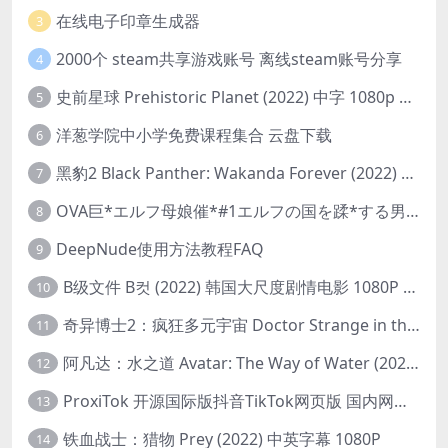
在线电子印章生成器
3
2000个 steam共享游戏账号 离线steam账号分享
4
史前星球 Prehistoric Planet (2022) 中字 1080p 高清 阿里云盘 2022.5.27已更新全集
5
洋葱学院中小学免费课程集合 云盘下载
6
黑豹2 Black Panther: Wakanda Forever (2022) 高清版
7
OVA巨*エルフ母娘催*#1エルフの国を蹂*する男。汚された女王と姫
8
DeepNude使用方法教程FAQ
9
B级文件 B컷 (2022) 韩国大尺度剧情电影 1080P 中字
10
奇异博士2：疯狂多元宇宙 Doctor Strange in the Multiverse of Madness (2022) 高清版1080p
11
阿凡达：水之道 Avatar: The Way of Water (2022) 1080p 2k 4k 中文字幕
12
ProxiTok 开源国际版抖音TikTok网页版 国内网络直连
13
铁血战士：猎物 Prey (2022) 中英字幕 1080P
14