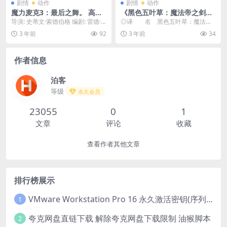
剧情
动作
剧情
动作
魔力麦克3：最后之舞。 高清
《黑色五叶草：魔法帝之剑》
资源1080p只分享精品????
只分享精品??????
导演: 史蒂文·索德伯格 编剧: 雷德·
◎译 名 黑色五叶草：魔法帝
卡罗林 主演: 查宁·塔图姆 / 萨尔玛...
之剑/Black Clover: Sword of...
3 年前
92
3 年前
34
作者信息
泊客
等级
永久会员
23055
0
1
文章
评论
收藏
查看作者其他文章
排行榜展示
VMware Workstation Pro 16 永久激活密钥(序列号)
1
夸克网盘直链下载 解除夸克网盘下载限制 油猴脚本
2