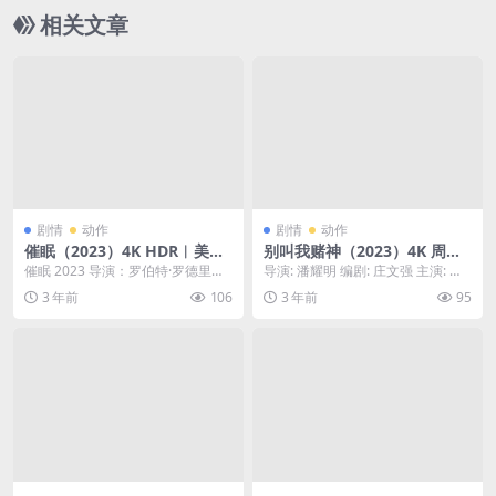
相关文章
剧情
动作
剧情
动作
催眠（2023）4K HDR︱美国
别叫我赌神（2023）4K 周润
︱动作/惊悚 只分享精品?????
发 只分享精品?????
催眠 2023 导演：罗伯特·罗德里格
导演: 潘耀明 编剧: 庄文强 主演: 周
兹 编剧：罗伯特·罗德里格兹/麦克
润发 / 袁咏仪 / 柯炜林 / 方中...
3 年前
106
3 年前
95
思·鲍伦...