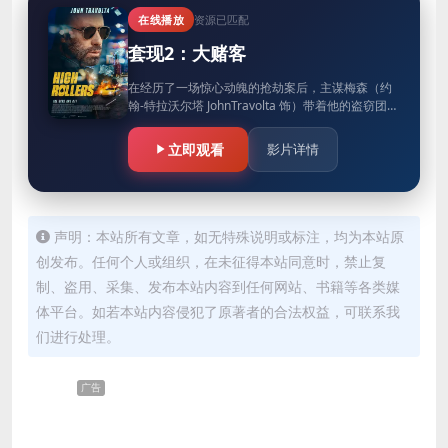
在线播放
资源已匹配
套现2：大赌客
在经历了一场惊心动魄的抢劫案后，主谋梅森（约
翰-特拉沃尔塔 JohnTravolta 饰）带着他的盗窃团伙
和他的爱人德克尔（吉娜-格申 Gina Gershon…
立即观看
影片详情
声明：本站所有文章，如无特殊说明或标注，均为本站原
创发布。任何个人或组织，在未征得本站同意时，禁止复
制、盗用、采集、发布本站内容到任何网站、书籍等各类媒
体平台。如若本站内容侵犯了原著者的合法权益，可联系我
们进行处理。
广告