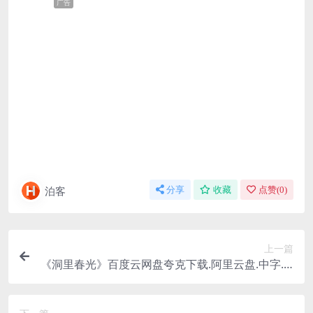
广告
泊客
分享
收藏
点赞(
0
)
上一篇
《洞里春光》百度云网盘夸克下载.阿里云盘.中字.(2
007)