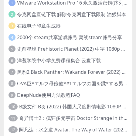
VMware Workstation Pro 16 永久激活密钥(序列号)
1
夸克网盘直链下载 解除夸克网盘下载限制 油猴脚本
2
在线电子印章生成器
3
2000个 steam共享游戏账号 离线steam账号分享
4
史前星球 Prehistoric Planet (2022) 中字 1080p 高清 阿里云盘 2022.5.27已更新全集
5
洋葱学院中小学免费课程集合 云盘下载
6
黑豹2 Black Panther: Wakanda Forever (2022) 高清版
7
OVA巨*エルフ母娘催*#1エルフの国を蹂*する男。汚された女王と姫
8
DeepNude使用方法教程FAQ
9
B级文件 B컷 (2022) 韩国大尺度剧情电影 1080P 中字
10
奇异博士2：疯狂多元宇宙 Doctor Strange in the Multiverse of Madness (2022) 高清版1080p
11
阿凡达：水之道 Avatar: The Way of Water (2022) 1080p 2k 4k 中文字幕
12