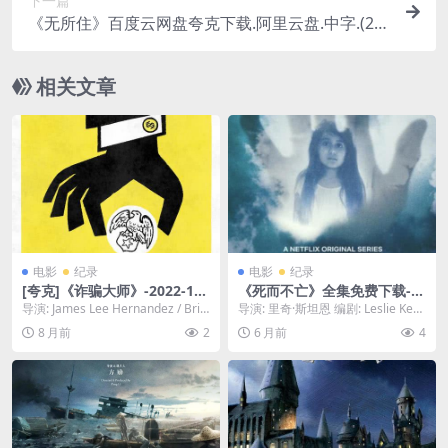
下一篇
《无所住》百度云网盘夸克下载.阿里云盘.中字.(20
24)
相关文章
电影
纪录
电影
纪录
[夸克]《诈骗大师》-2022-108
《死而不亡》全集免费下载-2
0P揭秘杀猪盘-纪录片/犯罪-
021-1080P全网高分必看 – 纪
导演: James Lee Hernandez / Bria
导演: 里奇·斯坦恩 编剧: Leslie Kea
[US]
录片/奇幻 – [US][夸克网盘/百
n Lazarte ...
n 又名: 活过死亡 资源下载...
8 月前
2
6 月前
4
度网盘]