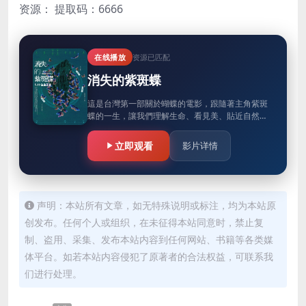
资源：
提取码：6666
在线播放
资源已匹配
消失的紫斑蝶
這是台灣第一部關於蝴蝶的電影，跟隨著主角紫斑
蝶的一生，讓我們理解生命、看見美、貼近自然與
靈魂。進而思索，隨著全球暖化與人類開發，數量
越來越少的紫斑蝶，上哪去了？…
立即观看
影片详情
声明：本站所有文章，如无特殊说明或标注，均为本站原
创发布。任何个人或组织，在未征得本站同意时，禁止复
制、盗用、采集、发布本站内容到任何网站、书籍等各类媒
体平台。如若本站内容侵犯了原著者的合法权益，可联系我
们进行处理。