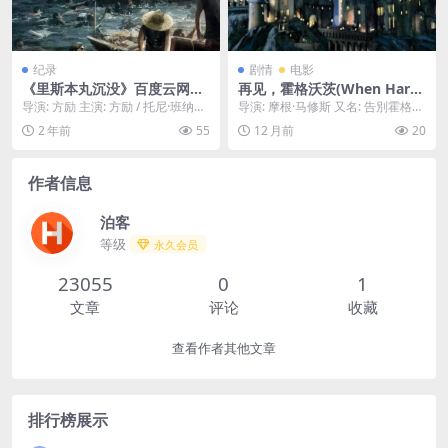
纪录
剧情
电影
《里斯本丸沉没》百度云网盘
再见，霍格沃茨(When Harry
下载.阿里云盘.国语中字.(202
Left Hogwarts)-2011-纪录
导演: 方励 主演: 方励 / 托尼·班纳姆
导演: 摩根·马修斯 又名: 告別霍格沃
3)
片-免费下载 🪄《哈利·波特》
/ 林阿根 / 丹尼斯·莫利 / ...
茨 / 当哈利离别霍格沃茨 资源下
2 年前
55
12 月前
20
系列完结篇的幕后纪录片，带
载：再...
你走进片场，见证演员们的最
后一天，与那个陪伴了我们十
作者信息
年的魔法世界，做一次最真诚
的告别🪄｜
泊客
等级
永久会员
23055
0
1
文章
评论
收藏
查看作者其他文章
排行榜展示