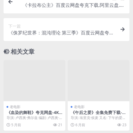
《卡拉布公主》百度云网盘夸克下载.阿里云盘.中
字.(1994)
下一篇
《侏罗纪世界：混沌理论 第三季》百度云网盘夸克
下载.阿里云盘.中字.(2025)
相关文章
老电影
老电影
《血染的舞鞋》夸克网盘-4K
《午后之爱》全集免费下载-1
高码率-9.8G-下载.中字.(1984)
972-收藏党必存收集 – 剧情/
导演: 卢西奥·弗尔兹 编剧: 卢西奥·
导演: 埃里克·侯麦 又名: 下午的爱情
爱情 – [FR][夸克网盘/百度网
弗尔兹 资源类型：血染的舞鞋百度
/ 契洛埃在下午 / Chloe in...
5 月前
21
6 月前
23
盘]
云网盘 ...