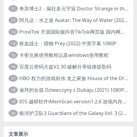
奇异博士2：疯狂多元宇宙 Doctor Strange in the Multiverse of Madness (2022) 高清版1080p
11
阿凡达：水之道 Avatar: The Way of Water (2022) 1080p 2k 4k 中文字幕
12
ProxiTok 开源国际版抖音TikTok网页版 国内网络直连
13
铁血战士：猎物 Prey (2022) 中英字幕 1080P
14
卡密兑换使用教程以及windows使用教程
15
百度云密码大盗V2.30 破解分享链接提取码
16
HBO 权力的游戏前传 龙之家族 House of the Dragon (2022) 中字 1080P 更新4集
17
迪拜的女孩 Dziewczyny z Dubaju (2021) 1080P 中字
18
IOS 越狱软件iMemScan version1.2.6 游戏内存修改器
19
银河护卫队3 Guardians of the Galaxy Vol. 3 (2023)4K高清资源1080p只分享精品
20
文章展示