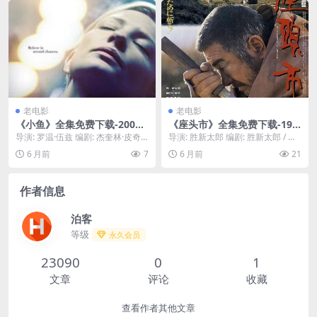
老电影
老电影
《小鱼》全集免费下载-2005-
《座头市》全集免费下载-198
收藏党必存 – 剧情/爱情 – [A
9-收藏级清晰度 – 动作/武侠 –
导演: 罗温·伍兹 编剧: 杰奎林·皮奇
导演: 胜新太郎 编剧: 胜新太郎 / 中
U][夸克网盘]
[JP][夸克网盘/百度网盘]
又名: 毒海茫茫 资源下载：小鱼下
村努 / 市山達巳 / 中冈京平 / ...
6 月前
7
6 月前
21
载阿...
作者信息
泊客
等级
永久会员
23090
0
1
文章
评论
收藏
查看作者其他文章