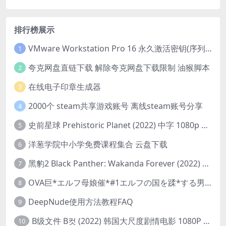
排行榜展示
VMware Workstation Pro 16 永久激活密钥(序列号)
1
夸克网盘直链下载 解除夸克网盘下载限制 油猴脚本
2
在线电子印章生成器
3
2000个 steam共享游戏账号 离线steam账号分享
4
史前星球 Prehistoric Planet (2022) 中字 1080p 高清 阿里云盘 2022.5.27已更新全集
5
洋葱学院中小学免费课程集合 云盘下载
6
黑豹2 Black Panther: Wakanda Forever (2022) 高清版
7
OVA巨*エルフ母娘催*#1エルフの国を蹂*する男。汚された女王と姫
8
DeepNude使用方法教程FAQ
9
B级文件 B컷 (2022) 韩国大尺度剧情电影 1080P 中字
10