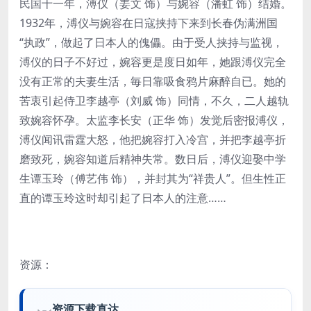
民国十一年，溥仪（姜文 饰）与婉容（潘虹 饰）结婚。
1932年，溥仪与婉容在日寇挟持下来到长春伪满洲国
“执政”，做起了日本人的傀儡。由于受人挟持与监视，
溥仪的日子不好过，婉容更是度日如年，她跟溥仪完全
没有正常的夫妻生活，毎日靠吸食鸦片麻醉自已。她的
苦衷引起侍卫李越亭（刘威 饰）同情，不久，二人越轨
致婉容怀孕。太监李长安（正华 饰）发觉后密报溥仪，
溥仪闻讯雷霆大怒，他把婉容打入冷宫，并把李越亭折
磨致死，婉容知道后精神失常。数日后，溥仪迎娶中学
生谭玉玲（傅艺伟 饰），并封其为“祥贵人”。但生性正
直的谭玉玲这时却引起了日本人的注意……
资源：
资源下载直达