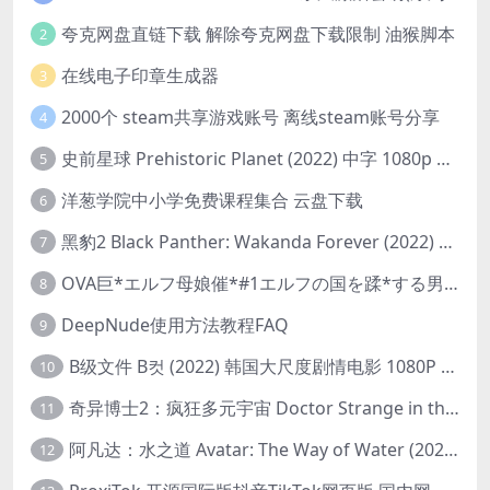
夸克网盘直链下载 解除夸克网盘下载限制 油猴脚本
2
在线电子印章生成器
3
2000个 steam共享游戏账号 离线steam账号分享
4
史前星球 Prehistoric Planet (2022) 中字 1080p 高清 阿里云盘 2022.5.27已更新全集
5
洋葱学院中小学免费课程集合 云盘下载
6
黑豹2 Black Panther: Wakanda Forever (2022) 高清版
7
OVA巨*エルフ母娘催*#1エルフの国を蹂*する男。汚された女王と姫
8
DeepNude使用方法教程FAQ
9
B级文件 B컷 (2022) 韩国大尺度剧情电影 1080P 中字
10
奇异博士2：疯狂多元宇宙 Doctor Strange in the Multiverse of Madness (2022) 高清版1080p
11
阿凡达：水之道 Avatar: The Way of Water (2022) 1080p 2k 4k 中文字幕
12