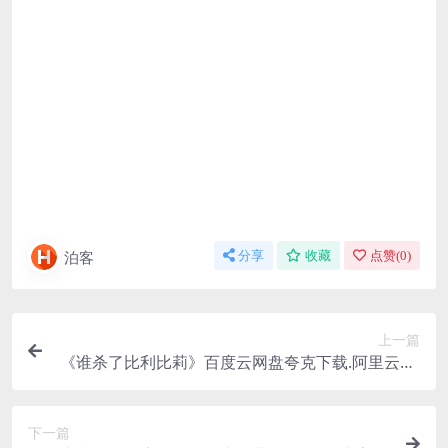
泊客
分享
收藏
点赞(
0
)
上一篇
《谁杀了比利比莉》百度云网盘夸克下载.阿里云盘.
中字.(2024)
下一篇