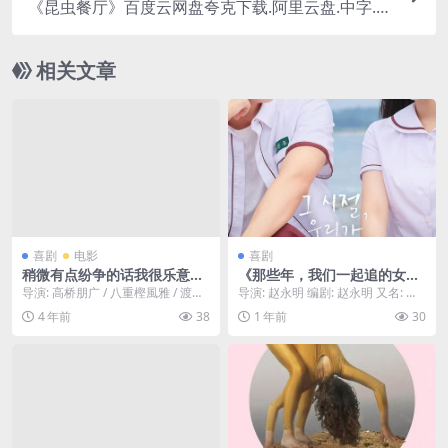
《昆虫餐厅》百度云网盘夸克下载.阿里云盘.中字.(2
024)
相关文章
喜剧
电影
喜剧
稍微有点纷争的话我很乐意！
《那些年，我们一起追的女
ひともんちゃくなら喜んで！
孩》百度云网盘夸克下载.阿里
导演: 高桥朋广 / 八重樫風雅 / 渡邉
导演: 赵永明 编剧: 赵永明 又名: 那
(2023) 1080中字
云盘.中字.(2024)
裕也 编剧: マンボウやしろ / 諸橋...
些年，我们一起追的女孩(韩国版) /
4 年前
38
1 年前
30
...