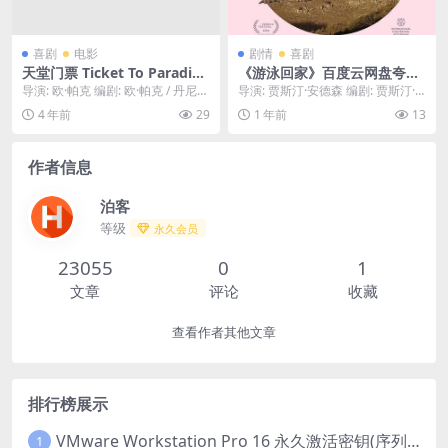
喜剧
电影
剧情
喜剧
天堂门票 Ticket To Paradise
《游泳回家》百度云网盘夸克
(2022) 1080中字
下载.阿里云盘.中字.(2024)
导演: 欧·帕克 编剧: 欧·帕克 / 丹尼尔
导演: 贾斯汀·安德森 编剧: 贾斯汀·
·皮普斯基 主演: 乔治·克鲁尼 ...
安德森 / 德博拉·利维 资源下载：游
4 年前
29
1 年前
13
泳...
作者信息
泊客
等级
永久会员
23055
0
1
文章
评论
收藏
查看作者其他文章
排行榜展示
VMware Workstation Pro 16 永久激活密钥(序列号)
1