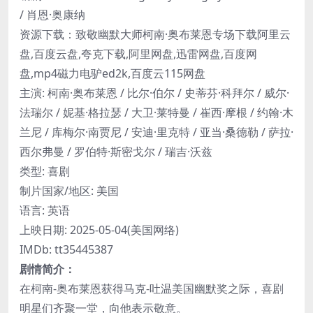
/ 肖恩·奥康纳
资源下载：致敬幽默大师柯南·奥布莱恩专场下载阿里云
盘,百度云盘,夸克下载,阿里网盘,迅雷网盘,百度网
盘,mp4磁力电驴ed2k,百度云115网盘
主演: 柯南·奥布莱恩 / 比尔·伯尔 / 史蒂芬·科拜尔 / 威尔·
法瑞尔 / 妮基·格拉瑟 / 大卫·莱特曼 / 崔西·摩根 / 约翰·木
兰尼 / 库梅尔·南贾尼 / 安迪·里克特 / 亚当·桑德勒 / 萨拉·
西尔弗曼 / 罗伯特·斯密戈尔 / 瑞吉·沃兹
类型: 喜剧
制片国家/地区: 美国
语言: 英语
上映日期: 2025-05-04(美国网络)
IMDb: tt35445387
剧情简介：
在柯南-奥布莱恩获得马克-吐温美国幽默奖之际，喜剧
明星们齐聚一堂，向他表示敬意。