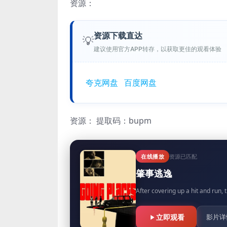
资源：
资源下载直达
💡
建议使用官方APP转存，以获取更佳的观看体验
夸克网盘
百度网盘
资源：
提取码：bupm
在线播放
资源已匹配
肇事逃逸
After covering up a hit and run, 
立即观看
影片详