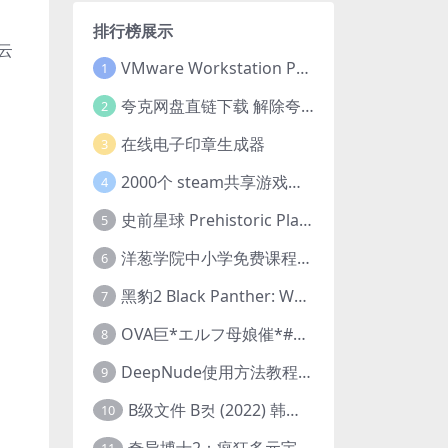
排行榜展示
云
VMware Workstation Pro 16 永久激活密钥(序列号)
1
夸克网盘直链下载 解除夸克网盘下载限制 油猴脚本
2
在线电子印章生成器
3
2000个 steam共享游戏账号 离线steam账号分享
4
史前星球 Prehistoric Planet (2022) 中字 1080p 高清 阿里云盘 2022.5.27已更新全集
5
洋葱学院中小学免费课程集合 云盘下载
6
黑豹2 Black Panther: Wakanda Forever (2022) 高清版
7
OVA巨*エルフ母娘催*#1エルフの国を蹂*する男。汚された女王と姫
8
DeepNude使用方法教程FAQ
9
B级文件 B컷 (2022) 韩国大尺度剧情电影 1080P 中字
10
奇异博士2：疯狂多元宇宙 Doctor Strange in the Multiverse of Madness (2022) 高清版1080p