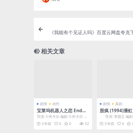
《我能有个见证人吗》百度云网盘夸克下
云盘.中字.
相关文章
剧情
动作
剧情
喜剧
宝莱坞机器人之恋 Endhir
股疯 (1994)潘虹
an 只分享精品?????
/ 王汝刚 / 王华英
导演: S·尚卡尔 编剧: S·尚卡尔 主
导演: 李国立 编剧:
剧情 / 喜剧 下载
演: 艾西瓦娅·雷 / 拉吉尼坎塔 /...
源 / 吴...
3 年前
0
0
52
3 年前
0