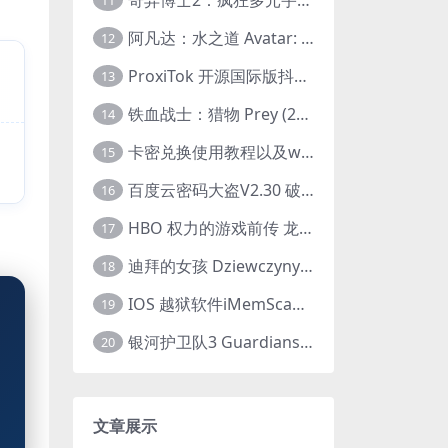
11
阿凡达：水之道 Avatar: The Way of Water (2022) 1080p 2k 4k 中文字幕
12
ProxiTok 开源国际版抖音TikTok网页版 国内网络直连
13
铁血战士：猎物 Prey (2022) 中英字幕 1080P
14
卡密兑换使用教程以及windows使用教程
15
百度云密码大盗V2.30 破解分享链接提取码
16
HBO 权力的游戏前传 龙之家族 House of the Dragon (2022) 中字 1080P 更新4集
17
迪拜的女孩 Dziewczyny z Dubaju (2021) 1080P 中字
18
IOS 越狱软件iMemScan version1.2.6 游戏内存修改器
19
银河护卫队3 Guardians of the Galaxy Vol. 3 (2023)4K高清资源1080p只分享精品
20
文章展示