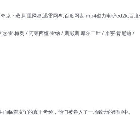
克下载,阿里网盘,迅雷网盘,百度网盘,mp4磁力电驴ed2k,百度
达·雷·梅奥 / 阿莱西娅·雷纳 / 斯彭斯·摩尔二世 / 米密·肯尼迪 /
生面临着友谊的真正考验，他们被卷入了一场致命的犯罪中。