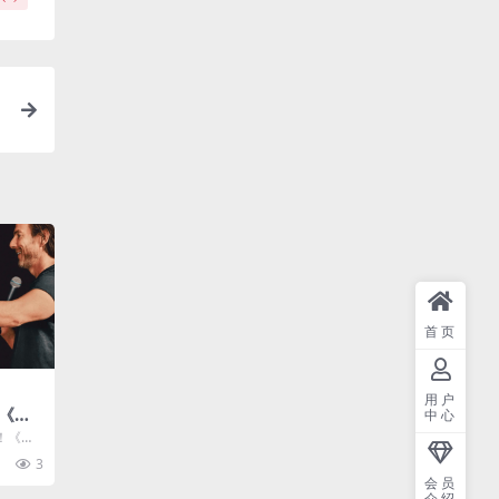
首页
用户
《开
中心
新美国
！《开
网盘限
国喜剧电
3
会员
介绍