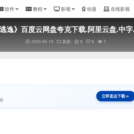
软件
教程
影视
动漫
在线影视
逃逸》百度云网盘夸克下载.阿里云盘.中字.(2
2025-05-19
喜剧
0
0
7
立即直达下载
部