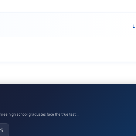
three high school graduates face the true test …
情