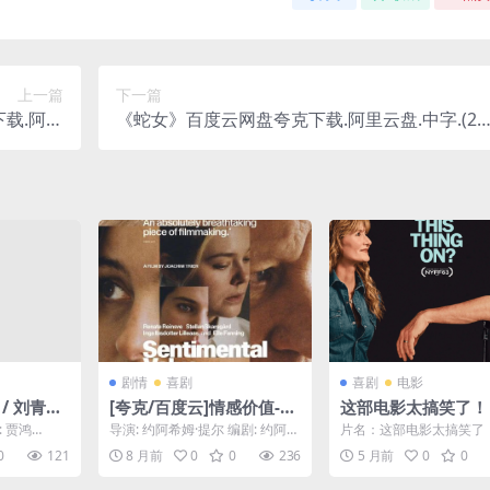
上一篇
下一篇
载.阿里
《蛇女》百度云网盘夸克下载.阿里云盘.中字.(20
(2024)
25)
剧情
喜剧
喜剧
电影
 / 刘青云
[夸克/百度云]情感价值-20
这部电影太搞笑了！
 / 郭锦恩
25-1080P全网高分必看-
麦了吗？》2025最
 贾鸿
导演: 约阿希姆·提尔 编剧: 约阿希
片名：这部电影太搞笑了
剧情 / 喜剧-[挪威]
喜剧电影全集 夸克
姆·提尔 / 埃斯基尔·沃格特 又名:
麦了吗？》2025最新美
0
121
8 月前
0
0
236
5 月前
0
0
情...
影全集 夸克网盘限时...
时分享