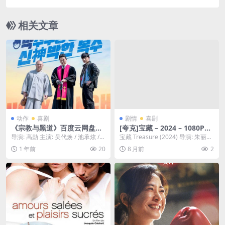
024)
相关文章
动作
喜剧
剧情
喜剧
《宗教与黑道》百度云网盘夸
[夸克]宝藏 – 2024 – 1080P热
克下载.阿里云盘.中字.(2024)
门资源直达 – 剧情/喜剧 -[DE]
导演: 高勋 主演: 吴代焕 / 池承炫 /
宝藏 Treasure (2024) 导演: 朱丽亚·
金正泰 又名: 东西联合大混战 /...
冯·海因茨 编剧: 朱丽亚...
1 年前
20
8 月前
2