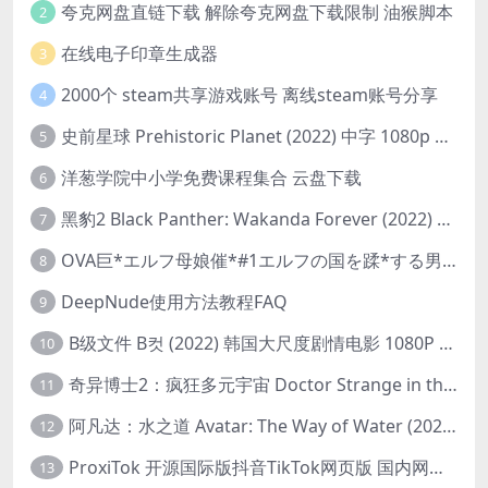
夸克网盘直链下载 解除夸克网盘下载限制 油猴脚本
2
在线电子印章生成器
3
2000个 steam共享游戏账号 离线steam账号分享
4
史前星球 Prehistoric Planet (2022) 中字 1080p 高清 阿里云盘 2022.5.27已更新全集
5
洋葱学院中小学免费课程集合 云盘下载
6
黑豹2 Black Panther: Wakanda Forever (2022) 高清版
7
OVA巨*エルフ母娘催*#1エルフの国を蹂*する男。汚された女王と姫
8
DeepNude使用方法教程FAQ
9
B级文件 B컷 (2022) 韩国大尺度剧情电影 1080P 中字
10
奇异博士2：疯狂多元宇宙 Doctor Strange in the Multiverse of Madness (2022) 高清版1080p
11
阿凡达：水之道 Avatar: The Way of Water (2022) 1080p 2k 4k 中文字幕
12
ProxiTok 开源国际版抖音TikTok网页版 国内网络直连
13