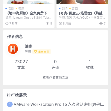
喜剧
电影
剧情
喜剧
《地中海厨娘》全集免费下载-
[夸克/百度云/迅雷盘]《热辣
2009-网友狂刷推荐-喜剧/爱
滚烫》-2024-4K HDR观众口
导演: Joaquín Oristrell 编剧: Yolan
导演: 贾玲 又名: YOLO / 中国版百元
情-[ES][夸克网盘/百度网盘]
碑爆棚-剧情/喜剧[CN]
da García...
之恋 资源下载：热辣滚烫阿里云
7 月前
8
8 月前
7
盘,...
作者信息
泊客
等级
永久会员
23027
0
1
文章
评论
收藏
查看作者其他文章
排行榜展示
VMware Workstation Pro 16 永久激活密钥(序列号)
1