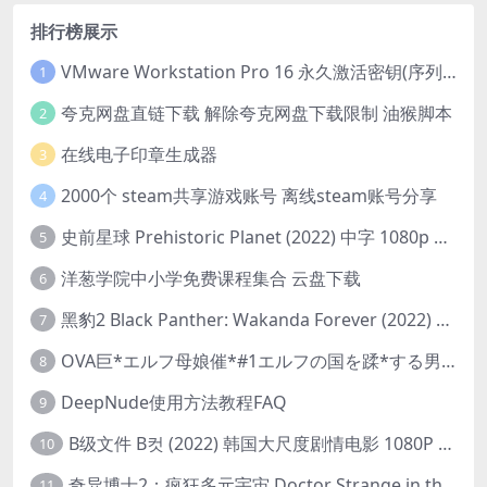
排行榜展示
VMware Workstation Pro 16 永久激活密钥(序列号)
1
夸克网盘直链下载 解除夸克网盘下载限制 油猴脚本
2
在线电子印章生成器
3
2000个 steam共享游戏账号 离线steam账号分享
4
史前星球 Prehistoric Planet (2022) 中字 1080p 高清 阿里云盘 2022.5.27已更新全集
5
洋葱学院中小学免费课程集合 云盘下载
6
黑豹2 Black Panther: Wakanda Forever (2022) 高清版
7
OVA巨*エルフ母娘催*#1エルフの国を蹂*する男。汚された女王と姫
8
DeepNude使用方法教程FAQ
9
B级文件 B컷 (2022) 韩国大尺度剧情电影 1080P 中字
10
奇异博士2：疯狂多元宇宙 Doctor Strange in the Multiverse of Madness (2022) 高清版1080p
11