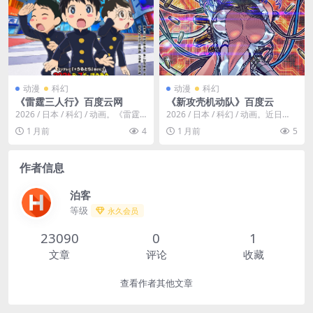
动漫
科幻
动漫
科幻
《雷霆三人行》百度云网
《新攻壳机动队》百度云
2026 / 日本 / 科幻 / 动画。《雷霆
2026 / 日本 / 科幻 / 动画。近日
三人行》讲述了三个青梅竹马的挚
《攻壳机动队》官方宣布，根据士
1 月前
4
1 月前
5
友拼...
郎正宗...
作者信息
泊客
等级
永久会员
23090
0
1
文章
评论
收藏
查看作者其他文章