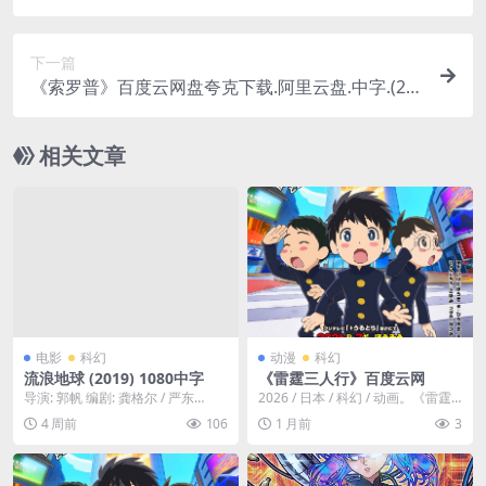
中字.(2024)
下一篇
《索罗普》百度云网盘夸克下载.阿里云盘.中字.(20
23)
相关文章
电影
科幻
动漫
科幻
流浪地球 (2019) 1080中字
《雷霆三人行》百度云网
导演: 郭帆 编剧: 龚格尔 / 严东
2026 / 日本 / 科幻 / 动画。《雷霆
旭 / 郭帆 / 叶俊策 / 杨治学 / ...
三人行》讲述了三个青梅竹马的挚
4 周前
106
1 月前
3
友拼...