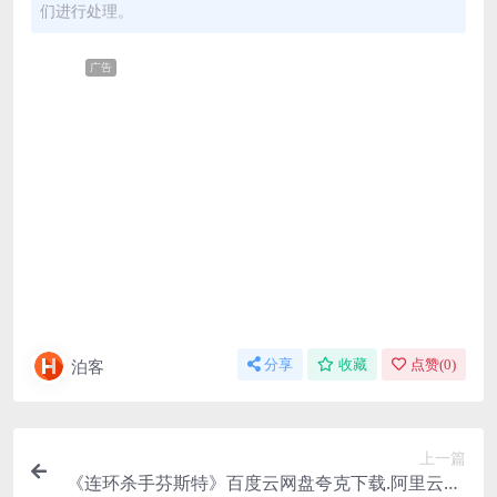
们进行处理。
广告
泊客
分享
收藏
点赞(
0
)
上一篇
《连环杀手芬斯特》百度云网盘夸克下载.阿里云盘.