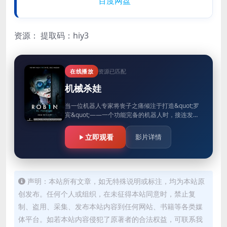
百度网盘
资源：
提取码：hiy3
在线播放
资源已匹配
机械杀娃
当一位机器人专家将丧子之痛倾注于打造&quot;罗
宾&quot;——一个功能完备的机器人时，接连发生
的恐怖事件逐渐揭示：这个机械造物正用尽手段，
…
立即观看
影片详情
声明：本站所有文章，如无特殊说明或标注，均为本站原
创发布。任何个人或组织，在未征得本站同意时，禁止复
制、盗用、采集、发布本站内容到任何网站、书籍等各类媒
体平台。如若本站内容侵犯了原著者的合法权益，可联系我