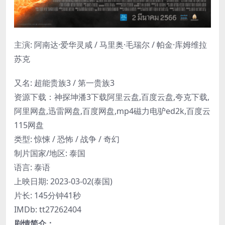
主演: 阿南达·爱华灵咸 / 马里奥·毛瑞尔 / 帕金·库姆维拉
苏克
又名: 超能贵族3 / 第一贵族3
资源下载：神探坤潘3下载阿里云盘,百度云盘,夸克下载,
阿里网盘,迅雷网盘,百度网盘,mp4磁力电驴ed2k,百度云
115网盘
类型: 惊悚 / 恐怖 / 战争 / 奇幻
制片国家/地区: 泰国
语言: 泰语
上映日期: 2023-03-02(泰国)
片长: 145分钟41秒
IMDb: tt27262404
剧情简介：