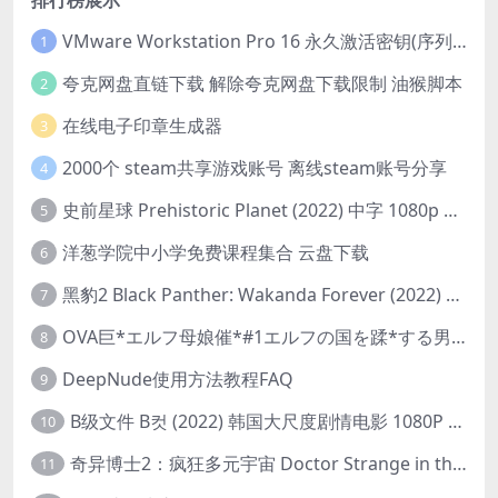
排行榜展示
VMware Workstation Pro 16 永久激活密钥(序列号)
1
夸克网盘直链下载 解除夸克网盘下载限制 油猴脚本
2
在线电子印章生成器
3
2000个 steam共享游戏账号 离线steam账号分享
4
史前星球 Prehistoric Planet (2022) 中字 1080p 高清 阿里云盘 2022.5.27已更新全集
5
洋葱学院中小学免费课程集合 云盘下载
6
黑豹2 Black Panther: Wakanda Forever (2022) 高清版
7
OVA巨*エルフ母娘催*#1エルフの国を蹂*する男。汚された女王と姫
8
DeepNude使用方法教程FAQ
9
B级文件 B컷 (2022) 韩国大尺度剧情电影 1080P 中字
10
奇异博士2：疯狂多元宇宙 Doctor Strange in the Multiverse of Madness (2022) 高清版1080p
11