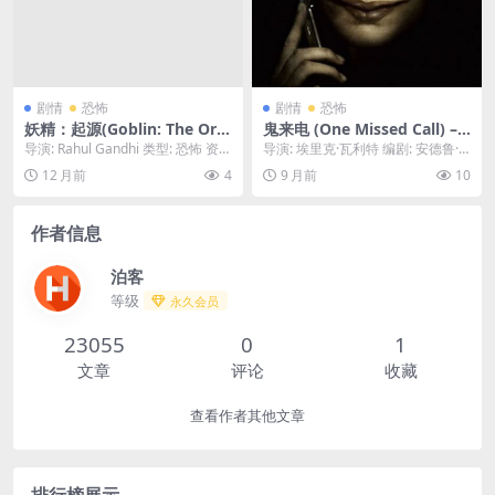
剧情
恐怖
剧情
恐怖
妖精：起源(Goblin: The Orig
鬼来电 (One Missed Call) – 2
in)-2025-恐怖/奇幻-免费下载
008 – 恐怖/悬疑 – 夸克网盘免
导演: Rahul Gandhi 类型: 恐怖 资源
导演: 埃里克·瓦利特 编剧: 安德鲁·
👹一部讲述欧洲民间传说“妖
费下载
下载：妖精：起源下载阿里云盘...
克拉万 / 美轮和音 / 秋元康 又名:...
12 月前
4
9 月前
10
精”起源的恐怖片，当一个考古
队意外挖开一处古老的封印，
传说中贪婪、狡诈又残忍的妖
作者信息
精，将重返人间👹｜
泊客
等级
永久会员
23055
0
1
文章
评论
收藏
查看作者其他文章