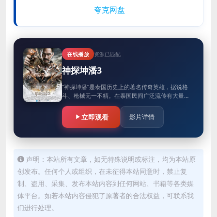
夸克网盘
在线播放
资源已匹配
神探坤潘3
“神探坤潘”是泰国历史上的著名传奇英雄，据说格
斗、枪械无一不精。在泰国民间广泛流传有大量关
于坤潘的夸张传说，包括具有法术和长寿。影片讲
述在第二次世界大战后，警探…
立即观看
影片详情
声明：本站所有文章，如无特殊说明或标注，均为本站原
创发布。任何个人或组织，在未征得本站同意时，禁止复
制、盗用、采集、发布本站内容到任何网站、书籍等各类媒
体平台。如若本站内容侵犯了原著者的合法权益，可联系我
们进行处理。