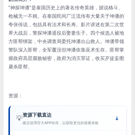
“神探坤潘”是泰国历史上的著名传奇英雄，据说格斗、
枪械无一不精。在泰国民间广泛流传有大量关于坤潘的
夸张传说，包括具有法术和长寿。影片讲述在第二次世
界大战后，警探坤潘退役后娶妻生子。四个候选人被地
方匪帮绑架，中央调查局委托坤潘出山救人。坤潘带领
警队深入匪帮，全军覆没但坤潘依靠巫术生存。匪帮掌
握政府高层腐败秘密，政府为消灭罪证，收买歹徒妄图
屠杀匪帮。
资源：
资源下载直达
💡
建议使用官方APP转存，以获取更佳的观看体验