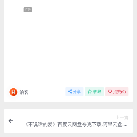
广告
泊客
分享
收藏
点赞(
0
)
上一篇
《不说话的爱》百度云网盘夸克下载.阿里云盘.中
字.(2025)