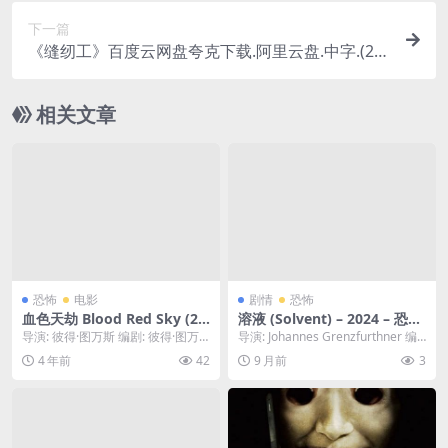
下一篇
《缝纫工》百度云网盘夸克下载.阿里云盘.中字.(20
24)
相关文章
恐怖
电影
剧情
恐怖
血色天劫 Blood Red Sky (20
溶液 (Solvent) – 2024 – 恐
21) 1080中字
怖/惊悚 – 夸克网盘/百度网盘/
导演: 彼得·图万斯 编剧: 彼得·图万
导演: Johannes Grenzfurthner 编
迅雷网盘免费下载🇦🇹一个团队
斯 / Stefan Holtz 主演:...
剧: Johannes ...
4 年前
42
9 月前
3
在奥地利一座废弃农舍寻找纳
粹文件时，意外释放了一种隐
藏在深处的、有感知能力的古
老邪恶“溶液”。🇦🇹｜ AT